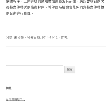
依據程序，上述這樣的通知書如果我沒有前往，應該會收到兩次
後將案件移送到檢察程序，希望屆時檢察官能夠同意將案件移轉
到台南進行審理。
分類:
未分類
，發佈日期:
2014-11-12
，作者:
搜
尋
關
鍵
標籤
字:
台南鐵路地下化