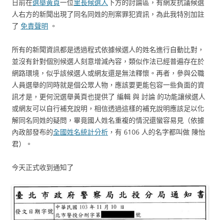
日前在
選舉黃頁
一位
里長候選人
下方的討論區，有網友抗議候選
人右方的新聞出現了同名同姓的刑案罪犯資訊，為此我特別加註
了
免責聲明
。
所有的新聞資訊都是透過程式依據候選人的姓名進行自動比對，
並沒有針對個別候選人刻意增減內容，類似作法已經普遍存在於
網路環境，似乎該候選人或網友還是無法釋懷。再者，參與公職
人員選舉的同時就是個公眾人物，應該要更能包容一些負面的資
訊才是，更何況選舉黃頁也提供了 編輯 與 討論 的功能讓候選人
或網友可以自行補充說明，相信透過這樣的補充說明應該足以化
解同名同姓的疑問，畢竟國人姓名重複的情況還蠻容易見（依據
內政部發布的
全國姓名統計分析
，有 6106 人的名字都叫做 陳怡
君）。
今天正式收到通知了