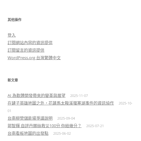
其他操作
登入
訂閱網站內容的資訊提供
訂閱留言的資訊提供
WordPress.org 台灣繁體中文
新文章
AI 為軟體開發帶來的變革與展望
2025-11-07
在鏟子英雄地圖之外，花蓮馬太鞍溪堰塞湖事件的資訊協作
2025-10-
01
台南柳營儲能場爭議說明
2025-09-04
郭智輝 自評丹娜絲救災100分 你給幾分？
2025-07-21
台南看板地圖的出發點
2025-06-02