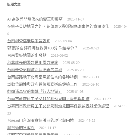
近期文章
AI 為軟體開發帶來的變革與展望
2025-11-07
在鏟子英雄地圖之外，花蓮馬太鞍溪堰塞湖事件的資訊協作
2025-10-
01
台南柳營儲能場爭議說明
2025-09-04
郭智輝 自評丹娜絲救災100分 你給幾分？
2025-07-21
台南看板地圖的出發點
2025-06-02
積非成是的緊急備用電力設施
2025-05-29
台南新營這個被命運捉弄的農地
2025-05-20
台南鐵路地下化專案照顧住宅的各種特例
2025-05-11
談數位韌性與政府數位服務巡航健檢工作
2025-02-10
翻轉消基會的翻轉「行人地獄」
2025-01-05
台南市政府員工子女非營利幼兒園，爭點與期待
2024-11-27
從臺南市政府員工子女非營利幼兒園事件談監視器影像處理
2024-11-
23
台南烏山台灣彌猴保護區的現況與困境
2024-11-22
綠鬣蜥的答客問
2024-11-17
江明宗登記參選民眾黨黨代表
2024-11-10