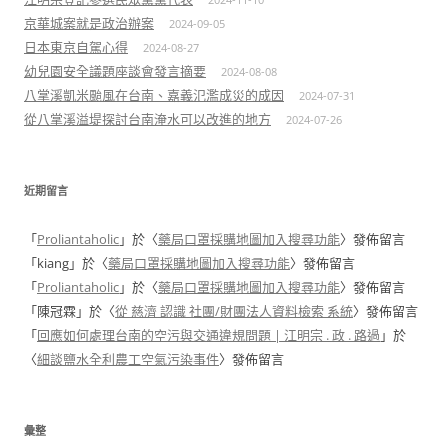
京華城案就是政治辦案
2024-09-05
日本東京自駕心得
2024-08-27
幼兒園安全議題座談會發言摘要
2024-08-08
八掌溪凱米颱風在台南、嘉義氾濫成災的成因
2024-07-31
從八掌溪溢堤探討台南淹水可以改進的地方
2024-07-26
近期留言
「
Proliantaholic
」於〈
藥局口罩採購地圖加入搜尋功能
〉發佈留言
「
kiang
」於〈
藥局口罩採購地圖加入搜尋功能
〉發佈留言
「
Proliantaholic
」於〈
藥局口罩採購地圖加入搜尋功能
〉發佈留言
「
陳冠霖
」於〈
從 慈濟 認識 社團/財團法人資料檢索 系統
〉發佈留言
「
回應如何處理台南的空污與交通違規問題 | 江明宗 . 政 . 路過
」於
〈
細談鹽水全利農工空氣污染事件
〉發佈留言
彙整