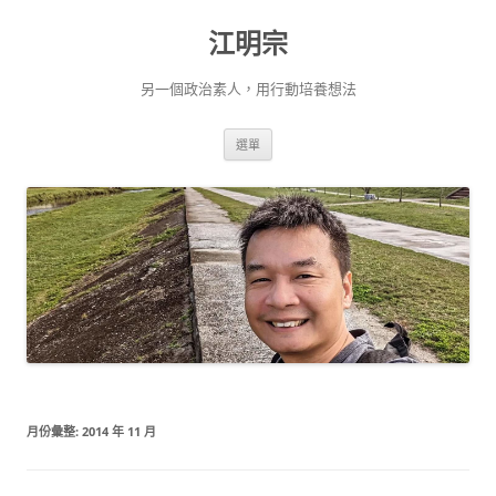
跳
至
江明宗
主
要
內
容
另一個政治素人，用行動培養想法
選單
月份彙整:
2014 年 11 月