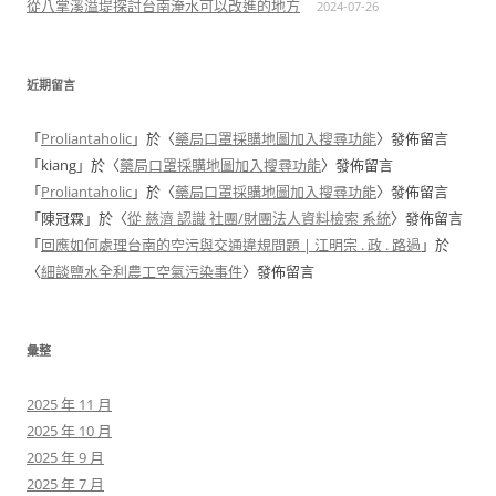
從八掌溪溢堤探討台南淹水可以改進的地方
2024-07-26
近期留言
「
Proliantaholic
」於〈
藥局口罩採購地圖加入搜尋功能
〉發佈留言
「
kiang
」於〈
藥局口罩採購地圖加入搜尋功能
〉發佈留言
「
Proliantaholic
」於〈
藥局口罩採購地圖加入搜尋功能
〉發佈留言
「
陳冠霖
」於〈
從 慈濟 認識 社團/財團法人資料檢索 系統
〉發佈留言
「
回應如何處理台南的空污與交通違規問題 | 江明宗 . 政 . 路過
」於
〈
細談鹽水全利農工空氣污染事件
〉發佈留言
彙整
2025 年 11 月
2025 年 10 月
2025 年 9 月
2025 年 7 月