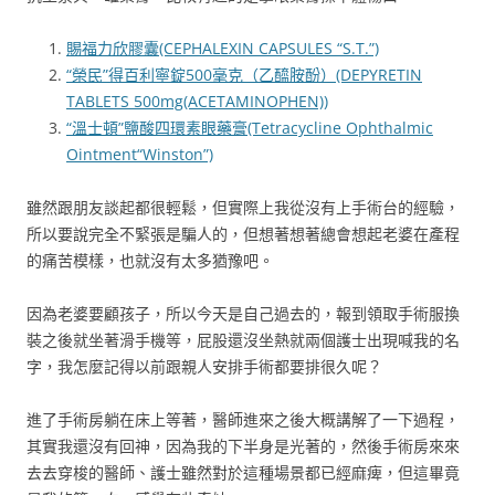
賜福力欣膠囊(CEPHALEXIN CAPSULES “S.T.”)
“榮民”得百利寧錠500毫克（乙醯胺酚）(DEPYRETIN
TABLETS 500mg(ACETAMINOPHEN))
“溫士頓”鹽酸四環素眼藥膏(Tetracycline Ophthalmic
Ointment“Winston”)
雖然跟朋友談起都很輕鬆，但實際上我從沒有上手術台的經驗，
所以要說完全不緊張是騙人的，但想著想著總會想起老婆在產程
的痛苦模樣，也就沒有太多猶豫吧。
因為老婆要顧孩子，所以今天是自己過去的，報到領取手術服換
裝之後就坐著滑手機等，屁股還沒坐熱就兩個護士出現喊我的名
字，我怎麼記得以前跟親人安排手術都要排很久呢？
進了手術房躺在床上等著，醫師進來之後大概講解了一下過程，
其實我還沒有回神，因為我的下半身是光著的，然後手術房來來
去去穿梭的醫師、護士雖然對於這種場景都已經麻痺，但這畢竟