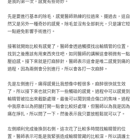
是我的第一次，感覺有些奇妙。
先是要進行基本的除毛，感覺醫師熟練的拉過來、擺過去，這自
然又是另外一種奇妙的感覺。除毛並沒有全部剃光，只是讓它短
一點避免影響手術進行。
接著就開始比較有感覺了，醫師會透過觸摸找出輸精管的位置，
找到之後應該有用東西夾住吧，如同醫師的講解這會稍微有一點
壓迫感。接下來就是打麻醉針，醫師表示這會是唯二感覺到痛的
過程，因為兩側會分別進行，所以會各打一次麻醉。
先是左側進行，痛得感覺比我想像中輕很多，麻醉很快就生效
了，所以接下來也就只剩下一些觸碰的感覺。過程中可以感覺到
輸精管被拉出來截斷處理，最後可以聞到燒合傷口的焦味。過程
中我原本以為把腿打開一點會比較好處理，但醫師以為我是因為
痛在掙扎，所以問了一下，然後表示我只要放輕鬆就可以了。
左側順利完成後換到右側，這次花了比較多時間找輸精管的位
置，醫師表示可能是我緊張造成輸精管藏的比較深，所以請護士