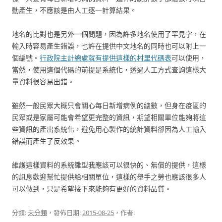
動產生，不應該是由人工逐一計算結果。
地名的比對也是另外一個問題，因為許多地名使用了罕見字，在
輸入時容易產生錯誤，也許在提供中文地名的同時也可以附上一
個編號。
行政院主計總處就有提供這樣的村里代碼表
可以使用，
當然，使用這個代碼的前提是系統化，透過人工方式查詢這樣大
量資料很容易出錯。
雖然一般民眾大概只會關心每日新增病例的總數，但身在疫區的
民眾或是家屬可能會希望更完整的資訊，期望相關單位能夠將這
些資訊的產出系統化，避免用心製作的統計資料卻因為人工輸入
錯誤而產生了反效果。
維護這樣資料的系統雛型我應該可以很快的、無償的提供，這樣
的訊息歡迎幫忙提供給相關單位，這樣的舉手之勞也應該很多人
可以做到，只是希望接下來能夠有更好的資料品質。
分類:
未分類
，發佈日期:
2015-08-25
，作者: