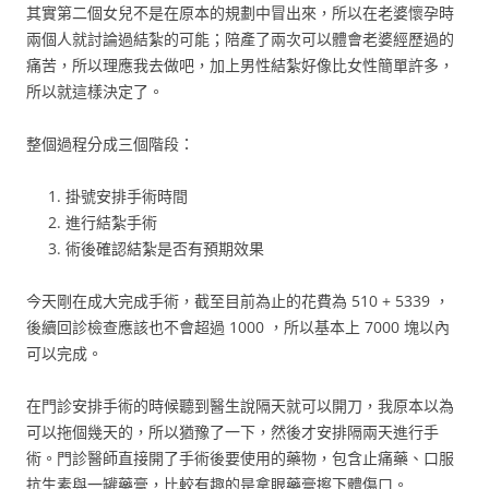
其實第二個女兒不是在原本的規劃中冒出來，所以在老婆懷孕時
兩個人就討論過結紮的可能；陪產了兩次可以體會老婆經歷過的
痛苦，所以理應我去做吧，加上男性結紮好像比女性簡單許多，
所以就這樣決定了。
整個過程分成三個階段：
掛號安排手術時間
進行結紮手術
術後確認結紮是否有預期效果
今天剛在成大完成手術，截至目前為止的花費為 510 + 5339 ，
後續回診檢查應該也不會超過 1000 ，所以基本上 7000 塊以內
可以完成。
在門診安排手術的時候聽到醫生說隔天就可以開刀，我原本以為
可以拖個幾天的，所以猶豫了一下，然後才安排隔兩天進行手
術。門診醫師直接開了手術後要使用的藥物，包含止痛藥、口服
抗生素與一罐藥膏，比較有趣的是拿眼藥膏擦下體傷口。