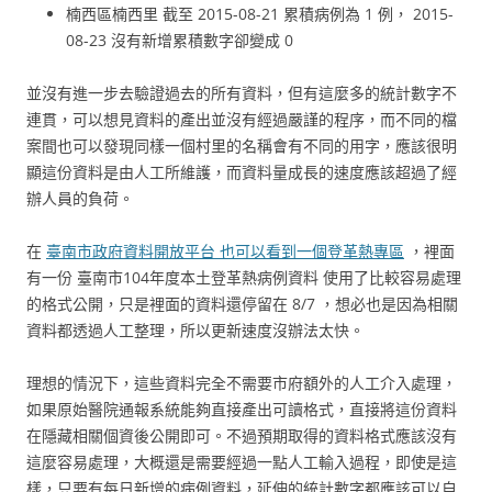
楠西區楠西里 截至 2015-08-21 累積病例為 1 例， 2015-
08-23 沒有新增累積數字卻變成 0
並沒有進一步去驗證過去的所有資料，但有這麼多的統計數字不
連貫，可以想見資料的產出並沒有經過嚴謹的程序，而不同的檔
案間也可以發現同樣一個村里的名稱會有不同的用字，應該很明
顯這份資料是由人工所維護，而資料量成長的速度應該超過了經
辦人員的負荷。
在
臺南市政府資料開放平台 也可以看到一個登革熱專區
，裡面
有一份 臺南市104年度本土登革熱病例資料 使用了比較容易處理
的格式公開，只是裡面的資料還停留在 8/7 ，想必也是因為相關
資料都透過人工整理，所以更新速度沒辦法太快。
理想的情況下，這些資料完全不需要市府額外的人工介入處理，
如果原始醫院通報系統能夠直接產出可讀格式，直接將這份資料
在隱藏相關個資後公開即可。不過預期取得的資料格式應該沒有
這麼容易處理，大概還是需要經過一點人工輸入過程，即使是這
樣，只要有每日新增的病例資料，延伸的統計數字都應該可以自