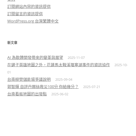
訂閱網站內容的資訊提供
訂閱留言的資訊提供
WordPress.org 台灣繁體中文
新文章
AI 為軟體開發帶來的變革與展望
2025-11-07
在鏟子英雄地圖之外，花蓮馬太鞍溪堰塞湖事件的資訊協作
2025-10-
01
台南柳營儲能場爭議說明
2025-09-04
郭智輝 自評丹娜絲救災100分 你給幾分？
2025-07-21
台南看板地圖的出發點
2025-06-02