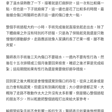
拿了溫水袋熱敷了一下，接著就是打麻醉針。這一次有比較痛一
點，但也是一下子就麻痺了，這一邊也是花了比較多的時間，最
後縫合傷口時醫師也表示這一邊的傷口會大一點。
整個手術過程大約一小時，手術完成後就直接坐起走出去，除了
下體麻痺之外沒有特別的不舒服，只是為了保險起見我還是只敢
慢慢的挪動腳步，走路應該就像人家講的長了芒果一樣，腿不敢
夾緊。
醫師表示手術後三天內傷口不要碰水，一週內不要有性行為，然
後在十五次排精或三個月後要回來檢查，確認之後才算是完成結
紮；這段期間如果有性行為還是需要做好避孕措施。
回到家之後大概就是會慢慢感覺到傷口的存在，從床上起身或是
出力會有點感覺，但還沒有到痛的程度；大小便排便都正常，大
概除了走路不敢動作太大之外沒有太多影響，倒是關心整個過程
的朋友不少，所以乾脆把整個過程打出來給大家參考。
輸精管結紮手術不會影響一般的生活，醫師表示如果後悔想要接