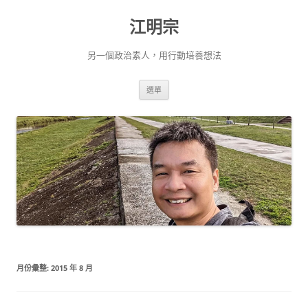
跳
至
江明宗
主
要
內
容
另一個政治素人，用行動培養想法
選單
月份彙整:
2015 年 8 月