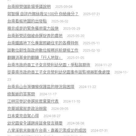
台南柳營儲能場爭議說明
2025-09-04
郭智輝 自評丹娜絲救災100分 你給幾分？
2025-07-21
台南看板地圖的出發點
2025-06-02
積非成是的緊急備用電力設施
2025-05-29
台南新營這個被命運捉弄的農地
2025-05-20
台南鐵路地下化專案照顧住宅的各種特例
2025-05-11
談數位韌性與政府數位服務巡航健檢工作
2025-02-10
翻轉消基會的翻轉「行人地獄」
2025-01-05
台南市政府員工子女非營利幼兒園，爭點與期待
2024-11-27
從臺南市政府員工子女非營利幼兒園事件談監視器影像處理
2024-11-
23
台南烏山台灣彌猴保護區的現況與困境
2024-11-22
綠鬣蜥的答客問
2024-11-17
江明宗登記參選民眾黨黨代表
2024-11-10
京華城案就是政治辦案
2024-09-05
日本東京自駕心得
2024-08-27
幼兒園安全議題座談會發言摘要
2024-08-08
八掌溪凱米颱風在台南、嘉義氾濫成災的成因
2024-07-31