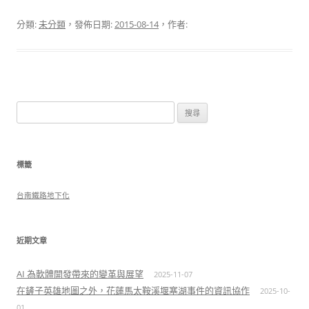
分類:
未分類
，發佈日期:
2015-08-14
，作者:
搜
尋
關
鍵
標籤
字:
台南鐵路地下化
近期文章
AI 為軟體開發帶來的變革與展望
2025-11-07
在鏟子英雄地圖之外，花蓮馬太鞍溪堰塞湖事件的資訊協作
2025-10-
01