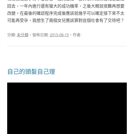
回去，一年內進行還有蠻大的成功機率，之後大概就很難再想要
改變。在最後的確認程序完成後應該就幾乎可以確定接下來不太
可能再受孕，我想生了兩個女兒應該算對這個社會有了交待吧？
分類:
未分類
，發佈日期:
2015-08-15
，作者:
自己的頭髮自己理