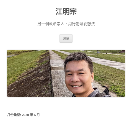
跳
至
江明宗
主
要
內
容
另一個政治素人，用行動培養想法
選單
月份彙整:
2020 年 6 月