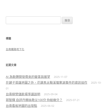
搜
尋
關
鍵
標籤
字:
台南鐵路地下化
近期文章
AI 為軟體開發帶來的變革與展望
2025-11-07
在鏟子英雄地圖之外，花蓮馬太鞍溪堰塞湖事件的資訊協作
2025-10-
01
台南柳營儲能場爭議說明
2025-09-04
郭智輝 自評丹娜絲救災100分 你給幾分？
2025-07-21
台南看板地圖的出發點
2025-06-02