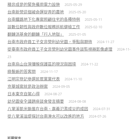
積非成是的緊急備用電力設施
2025-05-29
台南新營這個被命運捉弄的農地
2025-05-20
台南鐵路地下化專案照顧住宅的各種特例
2025-05-11
談數位韌性與政府數位服務巡航健檢工作
2025-02-10
翻轉消基會的翻轉「行人地獄」
2025-01-05
台南市政府員工子女非營利幼兒園，爭點與期待
2024-11-27
從臺南市政府員工子女非營利幼兒園事件談監視器影像處理
2024-11-
23
台南烏山台灣彌猴保護區的現況與困境
2024-11-22
綠鬣蜥的答客問
2024-11-17
江明宗登記參選民眾黨黨代表
2024-11-10
京華城案就是政治辦案
2024-09-05
日本東京自駕心得
2024-08-27
幼兒園安全議題座談會發言摘要
2024-08-08
八掌溪凱米颱風在台南、嘉義氾濫成災的成因
2024-07-31
從八掌溪溢堤探討台南淹水可以改進的地方
2024-07-26
近期留言