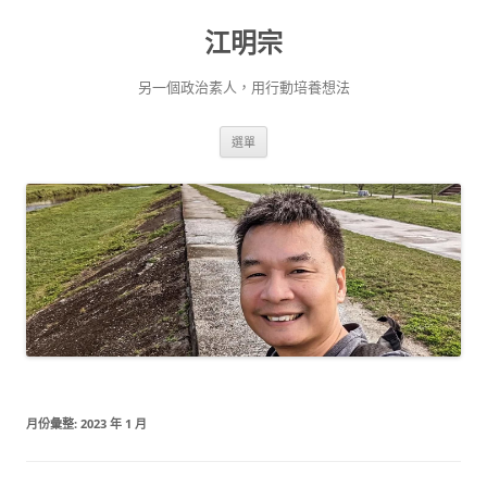
跳
至
江明宗
主
要
內
容
另一個政治素人，用行動培養想法
選單
月份彙整:
2023 年 1 月