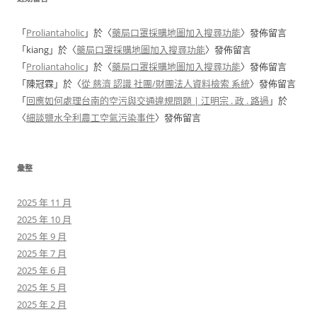
「
Proliantaholic
」於〈
藥局口罩採購地圖加入搜尋功能
〉發佈留言
「
kiang
」於〈
藥局口罩採購地圖加入搜尋功能
〉發佈留言
「
Proliantaholic
」於〈
藥局口罩採購地圖加入搜尋功能
〉發佈留言
「
陳冠霖
」於〈
從 慈濟 認識 社團/財團法人資料檢索 系統
〉發佈留言
「
回應如何處理台南的空污與交通違規問題 | 江明宗 . 政 . 路過
」於
〈
細談鹽水全利農工空氣污染事件
〉發佈留言
彙整
2025 年 11 月
2025 年 10 月
2025 年 9 月
2025 年 7 月
2025 年 6 月
2025 年 5 月
2025 年 2 月