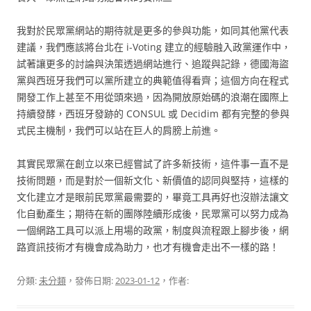
我對於民眾黨網站的期待就是更多的參與功能，如同其他黨代表
建議，我們應該將台北在 i-Voting 建立的經驗融入政黨運作中，
試著讓更多的討論與決策透過網站進行、追蹤與記錄，德國海盜
黨與西班牙我們可以黨所建立的典範值得看齊；這個方向在程式
開發工作上甚至不用從頭來過，因為開放原始碼的浪潮在國際上
持續發酵，西班牙發跡的 CONSUL 或 Decidim 都有完整的參與
式民主機制，我們可以站在巨人的肩膀上前進。
其實民眾黨在創立以來已經嘗試了許多新技術，這件事一直不是
技術問題，而是對於一個新文化、新價值的認同與堅持，這樣的
文化建立才是眼前民眾黨最需要的，畢竟工具再好也沒辦法讓文
化自動產生；期待在新的團隊陸續形成後，民眾黨可以努力成為
一個網路工具可以派上用場的政黨，制度與流程跟上腳步後，網
路資訊技術才有機會成為助力，也才有機會走出不一樣的路！
分類:
未分類
，發佈日期:
2023-01-12
，作者: