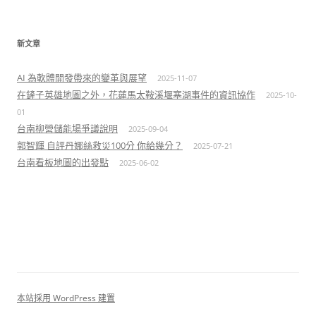
新文章
AI 為軟體開發帶來的變革與展望
2025-11-07
在鏟子英雄地圖之外，花蓮馬太鞍溪堰塞湖事件的資訊協作
2025-10-
01
台南柳營儲能場爭議說明
2025-09-04
郭智輝 自評丹娜絲救災100分 你給幾分？
2025-07-21
台南看板地圖的出發點
2025-06-02
本站採用 WordPress 建置