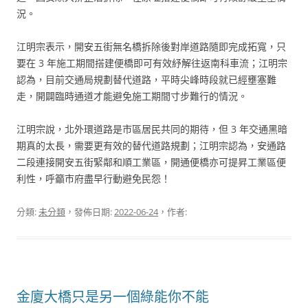
況。
江明宗表示，開安五街無名橋拆除後對岸道路隨即完成拓寬，只
要在 3 年施工期間搭建便橋即可有效紓解往返南科車流；江明宗
認為，目前交通局規劃替代道路，平時尖峰時段就已經壅塞難
走，開闢臨時通道才能避免施工期間寸步難行的情況。
江明宗說，北外環道路是市區居民共同的期待，但 3 年交通黑暗
期真的太長，需要更有效的替代道路規劃；江明宗認為，安通路
二段連接開安五街緊鄰和順工業區，開通便橋亦可提昇工業區便
利性，呼籲市府盡早行動避免民怨！
分類:
未分類
，發佈日期:
2022-06-24
，作者:
金廈大橋只是另一個綠能你不能