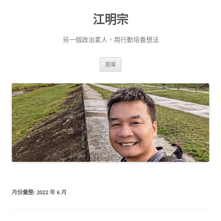
跳
至
江明宗
主
要
內
容
另一個政治素人，用行動培養想法
選單
月份彙整:
2022 年 6 月