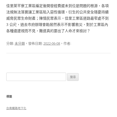
佳里萊芊寮工業區編定後開發經費遲未到位是問題的根源，各項
法規無法落實讓工業區陷入惡性循環，衍生的公共安全隱憂持續
威脅民眾生命財產；陳情民眾表示，佳里工業區道路最窄處不到
3 公尺，過去市府辦理會勘居然表示不影響救災，對於工業區內
各種違建視而不見，難道真的要出了人命才來檢討？
分類:
未分類
，發佈日期:
2022-06-08
，作者:
搜
尋
關
鍵
標籤
字:
台南鐵路地下化