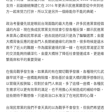
支持，前副總統陳建仁在 2016 年更表示民進黨願意從中央到地
方一起來努力打拚，所以又是另外一個綠能你不能的典範。
政治考量優先就是眼前台灣面臨的最大危機，許多民進黨曾經倡
議的內容，現在換成民眾黨支持就會引發各種反彈，顯示民進黨
未曾真心要給民眾承諾，過去說過的話只是為了騙騙選票；金廈
大橋背後反應的是金門人長期被邊緣化的無奈，很多時候是遠水
救不了近火的難題，作為國家邊境的第一線，在地民眾渴望正常
的交流能夠持續深化，金廈大橋除了降低社會營運成本，更是維
繫兩岸和平的重要突破。
在俄烏戰爭發生後，如果真的有在關切戰爭發展，各種現代化武
器早就不是一座橋能夠阻擋，那些基於金廈大橋的戰爭想像好比
以管窺天般狹隘；但對於金門人來說，多了這樣一座橋，各種民
生需求可以更有效率的滿足，也不用擔心天候造成的補給中斷，
這些期待不難想像，只是政治口水淹沒了在地民眾的心聲。
台灣民眾黨的我們不會天真的以為戰爭不會發生，但我們希望透