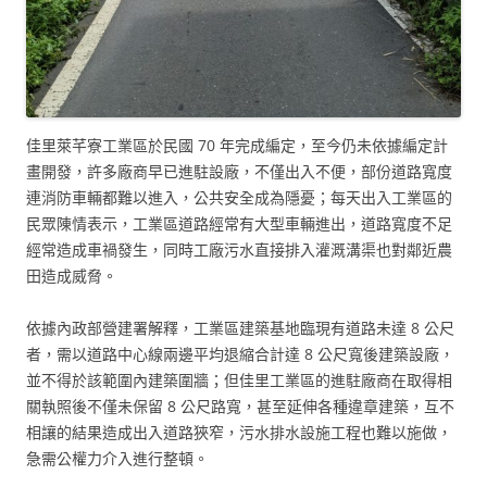
佳里萊芊寮工業區於民國 70 年完成編定，至今仍未依據編定計
畫開發，許多廠商早已進駐設廠，不僅出入不便，部份道路寬度
連消防車輛都難以進入，公共安全成為隱憂；每天出入工業區的
民眾陳情表示，工業區道路經常有大型車輛進出，道路寬度不足
經常造成車禍發生，同時工廠污水直接排入灌溉溝渠也對鄰近農
田造成威脅。
依據內政部營建署解釋，工業區建築基地臨現有道路未達 8 公尺
者，需以道路中心線兩邊平均退縮合計達 8 公尺寬後建築設廠，
並不得於該範圍內建築圍牆；但佳里工業區的進駐廠商在取得相
關執照後不僅未保留 8 公尺路寬，甚至延伸各種違章建築，互不
相讓的結果造成出入道路狹窄，污水排水設施工程也難以施做，
急需公權力介入進行整頓。