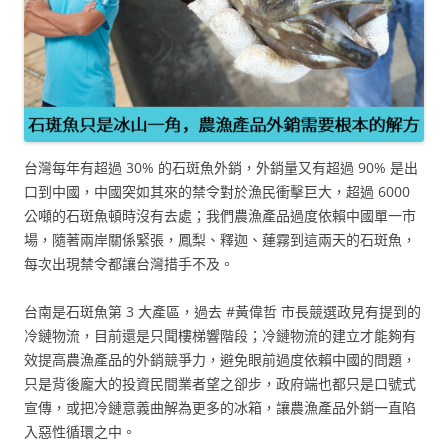
台灣每年有超過 30% 的石斑魚外銷，外銷量又有超過 90% 是出
口到中國，中國突如其來的禁令對於漁民衝擊巨大，超過 6000
公噸的石斑魚頓時沒有去處；我們農漁產品過度依賴中國單一市
場，隨著兩岸關係緊張，鳳梨、釋迦、蓮霧到這兩天的石斑魚，
每次出現禁令都讓台灣措手不及。
台南是石斑魚第 3 大產區，過去 #黃偉哲 市長競選政見有提到的
冷鏈物流，目前還是只聞樓梯響階段；冷鏈物流的建立才能夠有
效提高農漁產品的外銷競爭力，避免眼前過度依賴中國的問題，
只是背後龐大的投資民間業者望之卻步，政府端也都只是口號式
宣傳，或把冷鏈意義曲解為更多的冰箱，讓農漁產品外銷一直陷
入惡性循環之中。