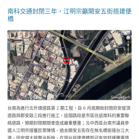
南科交通封閉三年，江明宗籲開安五街搭建便
橋
台南為進行北外環道路第 2 期工程，自 6 月底開始封閉府安堤頂
道路與郡安路三段進行施工，這個路段是市區往返南科的重要聯
絡道路，預期封閉期間會造成嚴重壅塞；北中西區台南市議員參
選人江明宗接獲民眾陳情，過去開安五街存在無名橋銜接台江大
道，因安順大排整治拆除，在原址搭建便橋即可有效舒緩壅塞情