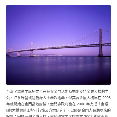
台灣民眾黨主席柯文哲在參與金門活動時拋出支持金廈大橋的主
張，許多綠營或是親綠人士群起砲轟，但其實金廈大橋早在 2003
年就開始在金門當地討論，金門縣政府也在 2006 年完成「金嶝
(廈)大橋興建工程可行性及方案研究」，已經是金門人長期以來的
盼望；同樣一個金廈大橋，前民進黨主席姚嘉文 2002 年就表態