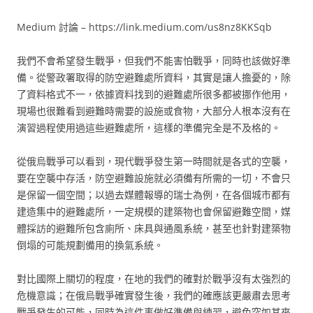
Medium 討論 – https://link.medium.com/us8nz8KKSqb
我們不會希望發生戰爭，但我們不能害怕戰爭，同時也該做好準
備。從警政署取得的防空避難處所資料，其實是讓人擔憂的，除
了資料格式不一，依據資料找到的避難處所很多都被挪作他用，
現場也很難看到避難時需要的設施或食物，大部分人根本沒有在
演習過程使用過這些避難處所，這樣的準備完全是不及格的。
從俄烏戰爭可以看到，現代戰爭發生第一時間就是各式的空襲，
要在空襲中存活，防空避難設施就必須備有所需的一切，不會只
是保留一個空間；以過去媒體報導的瑞士為例，在各個城市都有
建造集中的避難處所，一定規模的建築物也會保留避難空間，媒
體採訪的避難所包含廁所、床具與通風系統，甚至也針對建築物
倒塌的可能規劃備用的換氣系統。
對比國際上關切的程度，在地的我們的確對於戰爭沒有太強烈的
危機意識；在俄烏戰爭確實發生後，我們的確應該更嚴肅去思考
戰爭發生的可能，同時為這件事做好準備與練習，避免突如其來