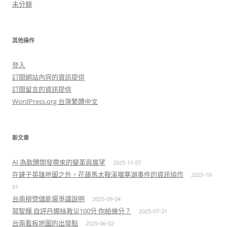
未分類
其他操作
登入
訂閱網站內容的資訊提供
訂閱留言的資訊提供
WordPress.org 台灣繁體中文
新文章
AI 為軟體開發帶來的變革與展望
2025-11-07
在鏟子英雄地圖之外，花蓮馬太鞍溪堰塞湖事件的資訊協作
2025-10-
01
台南柳營儲能場爭議說明
2025-09-04
郭智輝 自評丹娜絲救災100分 你給幾分？
2025-07-21
台南看板地圖的出發點
2025-06-02