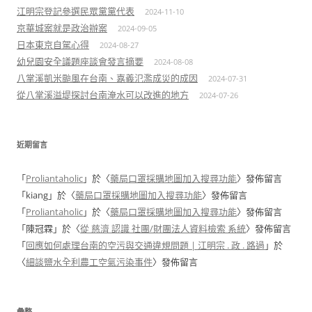
江明宗登記參選民眾黨黨代表
2024-11-10
京華城案就是政治辦案
2024-09-05
日本東京自駕心得
2024-08-27
幼兒園安全議題座談會發言摘要
2024-08-08
八掌溪凱米颱風在台南、嘉義氾濫成災的成因
2024-07-31
從八掌溪溢堤探討台南淹水可以改進的地方
2024-07-26
近期留言
「
Proliantaholic
」於〈
藥局口罩採購地圖加入搜尋功能
〉發佈留言
「
kiang
」於〈
藥局口罩採購地圖加入搜尋功能
〉發佈留言
「
Proliantaholic
」於〈
藥局口罩採購地圖加入搜尋功能
〉發佈留言
「
陳冠霖
」於〈
從 慈濟 認識 社團/財團法人資料檢索 系統
〉發佈留言
「
回應如何處理台南的空污與交通違規問題 | 江明宗 . 政 . 路過
」於
〈
細談鹽水全利農工空氣污染事件
〉發佈留言
彙整