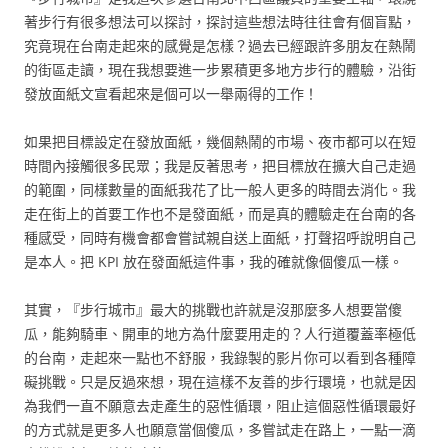
著步行有很多想法可以探討，探討這些想法時往往會有個盲點，
究竟現在台南走起來的感覺是怎樣？過去已經跟許多朋友在熱鬧
的街區走讀，現在我想要進一步累積更多地方步行的體驗，沿街
發放面紙文宣看起來是個可以一舉兩得的工作！
如果把目標設定在發放面紙，幾個熱鬧的市場、夜市都可以在短
時間內接觸很多民眾；我是反著思考，把目標放在擴大自己走過
的範圍，同樣數量的面紙我花了比一般人更多的時間去消化。我
走在街上的首要工作也不是發面紙，而是真的體驗走在台南的各
種感受，同時有機會都會嘗試親自送上面紙，打聲招呼說明自己
是本人。把 KPI 放在發面紙這件事，我的確就像個傻瓜一樣。
其實，『步行城市』最大的挑戰也許就是沒那麼多人想要當傻
瓜，能夠騎車、開車的地方為什麼要用走的？人行道覆蓋率極低
的台南，走起來一點也不舒服，我錄製的影片你可以看到各種障
礙挑戰。只是反過來想，現在這樣不友善的步行環境，也就是因
為我們一直不願意去走產生的惡性循環，阻止這個惡性循環最好
的方式就是更多人也願意當個傻瓜，多嘗試走在路上，一點一滴