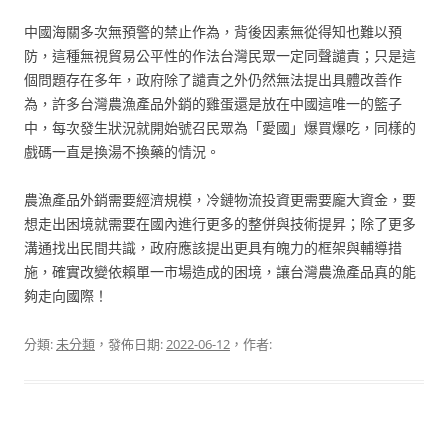
中國海關多次無預警的禁止作為，背後因素無從得知也難以預
防，這種無視貿易公平性的作法台灣民眾一定同聲譴責；只是這
個問題存在多年，政府除了譴責之外仍然無法提出具體改善作
為，許多台灣農漁產品外銷的雞蛋還是放在中國這唯一的籃子
中，每次發生狀況就開始號召民眾為「愛國」爆買爆吃，同樣的
戲碼一直是換湯不換藥的情況。
農漁產品外銷需要經濟規模，冷鏈物流投資更需要龐大資金，要
想走出困境就需要在國內進行更多的整併與技術提昇；除了更多
溝通找出民間共識，政府應該提出更具有魄力的框架與輔導措
施，確實改變依賴單一市場造成的困境，讓台灣農漁產品真的能
夠走向國際！
分類:
未分類
，發佈日期:
2022-06-12
，作者: