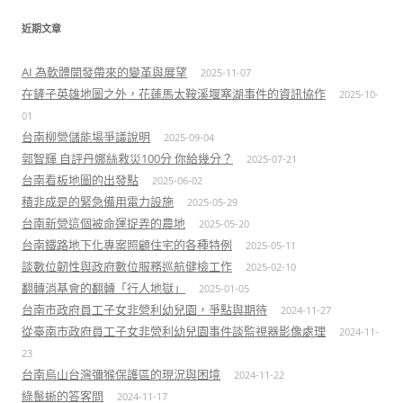
近期文章
AI 為軟體開發帶來的變革與展望
2025-11-07
在鏟子英雄地圖之外，花蓮馬太鞍溪堰塞湖事件的資訊協作
2025-10-
01
台南柳營儲能場爭議說明
2025-09-04
郭智輝 自評丹娜絲救災100分 你給幾分？
2025-07-21
台南看板地圖的出發點
2025-06-02
積非成是的緊急備用電力設施
2025-05-29
台南新營這個被命運捉弄的農地
2025-05-20
台南鐵路地下化專案照顧住宅的各種特例
2025-05-11
談數位韌性與政府數位服務巡航健檢工作
2025-02-10
翻轉消基會的翻轉「行人地獄」
2025-01-05
台南市政府員工子女非營利幼兒園，爭點與期待
2024-11-27
從臺南市政府員工子女非營利幼兒園事件談監視器影像處理
2024-11-
23
台南烏山台灣彌猴保護區的現況與困境
2024-11-22
綠鬣蜥的答客問
2024-11-17