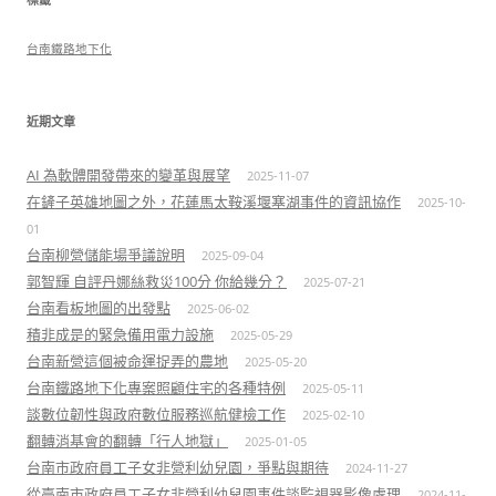
字:
台南鐵路地下化
近期文章
AI 為軟體開發帶來的變革與展望
2025-11-07
在鏟子英雄地圖之外，花蓮馬太鞍溪堰塞湖事件的資訊協作
2025-10-
01
台南柳營儲能場爭議說明
2025-09-04
郭智輝 自評丹娜絲救災100分 你給幾分？
2025-07-21
台南看板地圖的出發點
2025-06-02
積非成是的緊急備用電力設施
2025-05-29
台南新營這個被命運捉弄的農地
2025-05-20
台南鐵路地下化專案照顧住宅的各種特例
2025-05-11
談數位韌性與政府數位服務巡航健檢工作
2025-02-10
翻轉消基會的翻轉「行人地獄」
2025-01-05
台南市政府員工子女非營利幼兒園，爭點與期待
2024-11-27
從臺南市政府員工子女非營利幼兒園事件談監視器影像處理
2024-11-