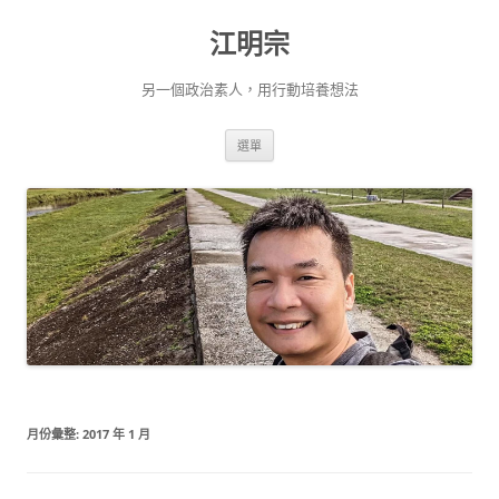
跳
至
江明宗
主
要
內
容
另一個政治素人，用行動培養想法
選單
月份彙整:
2017 年 1 月