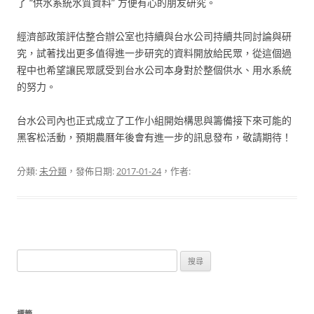
了 “供水系統水質資料” 方便有心的朋友研究。
經濟部政策評估整合辦公室也持續與台水公司持續共同討論與研
究，試著找出更多值得進一步研究的資料開放給民眾，從這個過
程中也希望讓民眾感受到台水公司本身對於整個供水、用水系統
的努力。
台水公司內也正式成立了工作小組開始構思與籌備接下來可能的
黑客松活動，預期農曆年後會有進一步的訊息發布，敬請期待！
分類:
未分類
，發佈日期:
2017-01-24
，作者:
搜
尋
關
鍵
標籤