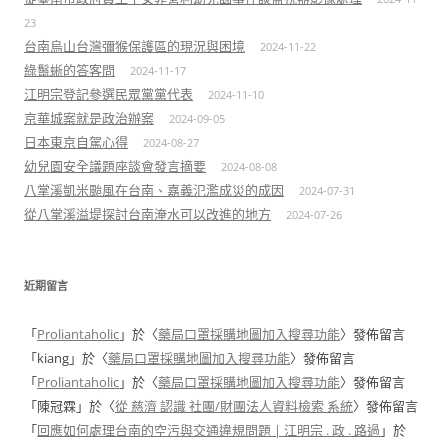
23
台南烏山台灣彌猴保護區的現況與困境
2024-11-22
綠鬣蜥的答客問
2024-11-17
江明宗登記參選民眾黨黨代表
2024-11-10
京華城案就是政治辦案
2024-09-05
日本東京自駕心得
2024-08-27
幼兒園安全議題座談會發言摘要
2024-08-08
八掌溪凱米颱風在台南、嘉義氾濫成災的成因
2024-07-31
從八掌溪溢堤探討台南淹水可以改進的地方
2024-07-26
近期留言
「
Proliantaholic
」於〈
藥局口罩採購地圖加入搜尋功能
〉發佈留言
「
kiang
」於〈
藥局口罩採購地圖加入搜尋功能
〉發佈留言
「
Proliantaholic
」於〈
藥局口罩採購地圖加入搜尋功能
〉發佈留言
「
陳冠霖
」於〈
從 慈濟 認識 社團/財團法人資料檢索 系統
〉發佈留言
「
回應如何處理台南的空污與交通違規問題 | 江明宗 . 政 . 路過
」於