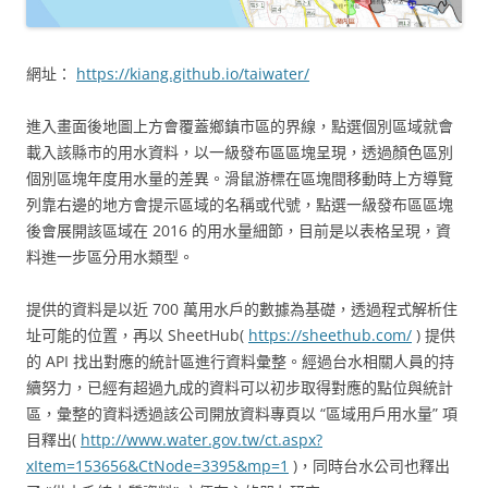
網址：
https://kiang.github.io/taiwater/
進入畫面後地圖上方會覆蓋鄉鎮市區的界線，點選個別區域就會
載入該縣市的用水資料，以一級發布區區塊呈現，透過顏色區別
個別區塊年度用水量的差異。滑鼠游標在區塊間移動時上方導覽
列靠右邊的地方會提示區域的名稱或代號，點選一級發布區區塊
後會展開該區域在 2016 的用水量細節，目前是以表格呈現，資
料進一步區分用水類型。
提供的資料是以近 700 萬用水戶的數據為基礎，透過程式解析住
址可能的位置，再以 SheetHub(
https://sheethub.com/
) 提供
的 API 找出對應的統計區進行資料彙整。經過台水相關人員的持
續努力，已經有超過九成的資料可以初步取得對應的點位與統計
區，彙整的資料透過該公司開放資料專頁以 “區域用戶用水量” 項
目釋出(
http://www.water.gov.tw/ct.aspx?
xItem=153656&CtNode=3395&mp=1
)，同時台水公司也釋出