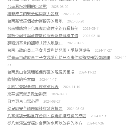
台南看板地圖的出發點
2025-06-02
積非成是的緊急備用電力設施
2025-05-29
台南新營這個被命運捉弄的農地
2025-05-20
台南鐵路地下化專案照顧住宅的各種特例
2025-05-11
談數位韌性與政府數位服務巡航健檢工作
2025-02-10
翻轉消基會的翻轉「行人地獄」
2025-01-05
台南市政府員工子女非營利幼兒園，爭點與期待
2024-11-27
從臺南市政府員工子女非營利幼兒園事件談監視器影像處理
2024-11-
23
台南烏山台灣彌猴保護區的現況與困境
2024-11-22
綠鬣蜥的答客問
2024-11-17
江明宗登記參選民眾黨黨代表
2024-11-10
京華城案就是政治辦案
2024-09-05
日本東京自駕心得
2024-08-27
幼兒園安全議題座談會發言摘要
2024-08-08
八掌溪凱米颱風在台南、嘉義氾濫成災的成因
2024-07-31
從八掌溪溢堤探討台南淹水可以改進的地方
2024-07-26