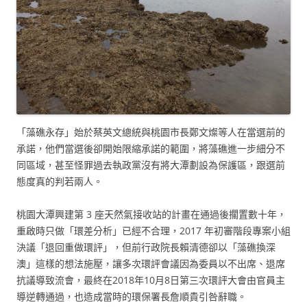
「藻礁永存」始於蔡英文總統與桃園市長鄭文燦等人在當選前的
承諾，他們當選後卻開始限縮承諾的範圍，將藻礁進一步細分不
同區域，甚至怪罪過去執政黨沒有將大潭劃設為保護區，跟選前
態度真的判若兩人。
桃園大潭興建第 3 座天然氣接收站的計畫在通過後擱置數十年，
重啟時只做「環差分析」已經不合理，2017 年初審階段專案小組
決議「退回重做環評」，但前行政院長賴清德卻以「藻礁換深
澳」這樣的想法施壓，讓多次環評會議因為委員以不出席、退席
抗議導致流會，最終在2018年10月8日第三次環評大會由官員主
導逆轉通過，也造成當時的環保署長詹順貴引咎辭職。