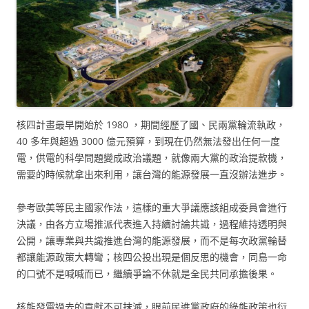
核四計畫最早開始於 1980 ，期間經歷了國、民兩黨輪流執政，
40 多年與超過 3000 億元預算，到現在仍然無法發出任何一度
電，供電的科學問題變成政治議題，就像兩大黨的政治提款機，
需要的時候就拿出來利用，讓台灣的能源發展一直沒辦法進步。
參考歐美等民主國家作法，這樣的重大爭議應該組成委員會進行
決議，由各方立場推派代表進入持續討論共識，過程維持透明與
公開，讓專業與共識推進台灣的能源發展，而不是每次政黨輪替
都讓能源政策大轉彎；核四公投出現是個反思的機會，同島一命
的口號不是喊喊而已，繼續爭論不休就是全民共同承擔後果。
核能發電過去的貢獻不可抹滅，眼前民進黨政府的綠能政策也衍