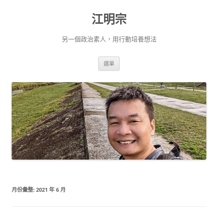
跳
至
江明宗
主
要
內
容
另一個政治素人，用行動培養想法
選單
月份彙整:
2021 年 6 月