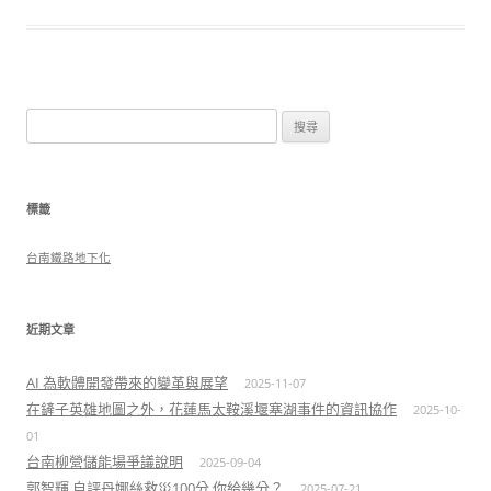
搜
尋
關
鍵
標籤
字:
台南鐵路地下化
近期文章
AI 為軟體開發帶來的變革與展望
2025-11-07
在鏟子英雄地圖之外，花蓮馬太鞍溪堰塞湖事件的資訊協作
2025-10-
01
台南柳營儲能場爭議說明
2025-09-04
郭智輝 自評丹娜絲救災100分 你給幾分？
2025-07-21