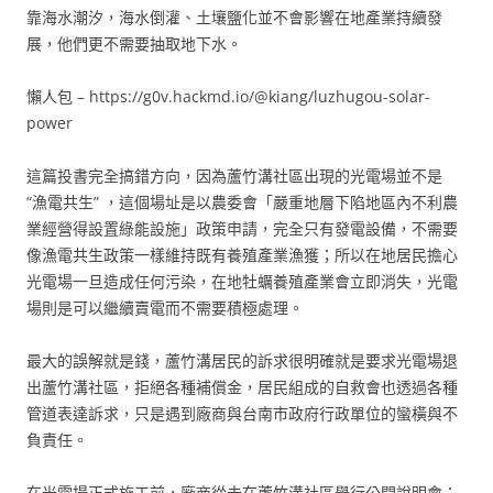
靠海水潮汐，海水倒灌、土壤鹽化並不會影響在地產業持續發
展，他們更不需要抽取地下水。
懶人包 – https://g0v.hackmd.io/@kiang/luzhugou-solar-
power
這篇投書完全搞錯方向，因為蘆竹溝社區出現的光電場並不是
“漁電共生” ，這個場址是以農委會「嚴重地層下陷地區內不利農
業經營得設置綠能設施」政策申請，完全只有發電設備，不需要
像漁電共生政策一樣維持既有養殖產業漁獲；所以在地居民擔心
光電場一旦造成任何污染，在地牡蠣養殖產業會立即消失，光電
場則是可以繼續賣電而不需要積極處理。
最大的誤解就是錢，蘆竹溝居民的訴求很明確就是要求光電場退
出蘆竹溝社區，拒絕各種補償金，居民組成的自救會也透過各種
管道表達訴求，只是遇到廠商與台南市政府行政單位的蠻橫與不
負責任。
在光電場正式施工前，廠商從未在蘆竹溝社區舉行公開說明會；