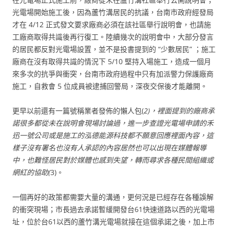
光電場開始施工後，因為蘆竹溝居民的抗議，台南市政府經發局
才在 4/12 正式發文要求廠商必須在該社區舉行說明會，也請施
工廠商取得共識後再行復工。陸續幾次的說明會中，大部分發言
的居民都反對光電場設置，並不是投書提到的 “少數居民” ；施工
廠商在沒有取得共識的情況下 5/10 堅持入場施工，造成一個月
來多次的抗爭與衝突，台南市政府過程中只有加派警力保護廠商
施工，自救會 5 位成員被逮捕回警局，深夜交保後才能離開。
更早以前還有一篇號稱業者發佈的懶人包(
2)，裡面提到的廠商承
諾很多都從未在說明會現場討論過，進一步查證光電場申請的禾
迅一號公司或是施工的泓德能源科技都不願意回應裡面內容，這
樣子沒有署名也沒有人承認的內容居然也可以出現在媒體報導
中，也難怪居民對於媒體也感到失望，轉而尋求各種民間組織或
網紅的協助(
3)。
一個再好的政策都需要大量的溝通，更何況是已經存在各種誤解
的衝突現場；市長過去承諾暫緩開發台61快速道路以西的光電場
址，位於台61以西的蘆竹溝光電場就接在這個承諾之後，加上市