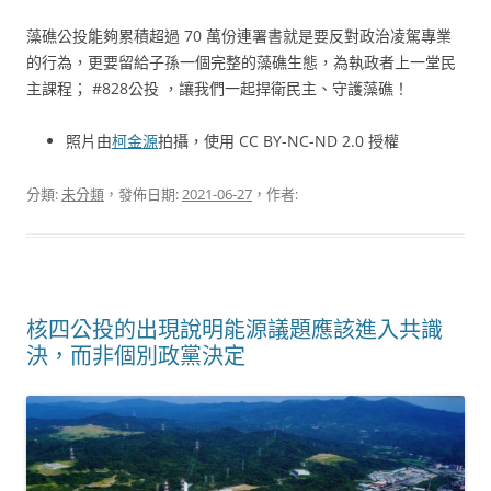
藻礁公投能夠累積超過 70 萬份連署書就是要反對政治凌駕專業
的行為，更要留給子孫一個完整的藻礁生態，為執政者上一堂民
主課程； #828公投 ，讓我們一起捍衛民主、守護藻礁！
照片由
柯金源
拍攝，使用 CC BY-NC-ND 2.0 授權
分類:
未分類
，發佈日期:
2021-06-27
，作者:
核四公投的出現說明能源議題應該進入共識
決，而非個別政黨決定