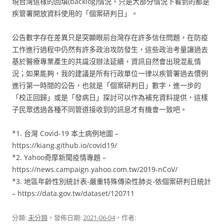
現台灣這樣的回填(backlog)情況，只是大部分情況下看到的都是
疾管署開放資料使用的「個案研判日」。
公告數字存在差異只是突顯眼前台灣存在許多信任問題，在防疫
工作進行過程中仍然有許多政治攻防發生，這些政治考量讓過去
基於醫療專業產生的共識沒辦法延續，資訊自然會出現混亂情
況；如果能夠，我的建議是所有行政單位一律以疾管署過去慣例
進行第一時間的公告，也就是「個案研判日」數字，進一步的
「校正回歸」或是「發病日」探討可以作為補充資料提供，這樣
子民眾透過各種不同管道接收到的訊息才有機會一致吧。
*1. 台灣 Covid-19 本土病例地圖 –
https://kiang.github.io/covid19/
*2. Yahoo奇摩新聞疫情專題 –
https://news.campaign.yahoo.com.tw/2019-nCoV/
*3. 地區年齡性別統計表-嚴重特殊傳染性肺炎-依個案研判日統計
– https://data.gov.tw/dataset/120711
分類:
未分類
，發佈日期:
2021-06-04
，作者: