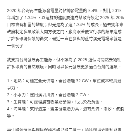
2020 年台灣再生能源發電量約佔總發電量的 5.4% ，對比 2015
年增加了 1.34% ，以這樣的進度要達成蔡政府設定 2025 年 20%
目標會有相當的難度；但光是為了這 1.34% 的成長，過去幾年來
政府制定多項政策大開方便之門，廠商跟著便宜行事的結果造成
了許多環境保護的衝突，最近一直在參與的蘆竹溝光電場案就是
一個例子。
我支持台灣發展再生能源，但不該為了 2025 這個時間點去犧牲
許多珍貴的自然環境，同時可以多元發展更多適合台灣的選項。
1、地熱：可穩定全天供電，全台潛能 32 GW，單位成本較具競
爭力。
2、小水力：運用溝圳川流，全台潛能 2 GW。
3、生質能：可處理農畜牧業廢棄物，化污染為黃金。
4、海洋能：東岸溫差、鹽差發電潛力高，還有潮流、潮汐、波浪
等。
再生能源發展與環境保護不該只能二擇一，犧牲環境去圖利財團