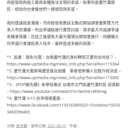
府經發局與施工廠商各種無法兌現的承諾，如果你是蘆竹溝居
民，相信你也會像他們一樣憤怒與失望。
我的建議就是溝通，市府經發局應該主動召開協調會邀集雙方代
表入市府溝通，列出爭議點進行實質討論，尋求最大共識讓爭議
有機會落幕；在這之後還有大量光電場址開發要進行，持續擴大
的爭議只會讓投資人怯步，最終造成多輸的局面。
*1. 投書：錯失光電，台南蘆竹溝的漁村轉型又要何去何從？ –
https://www.upmedia.mg/news_info.php?SerialNo=115364
*2. 蘆竹溝光電案場遭受謠言困擾 業者發佈懶人包駁斥假消息 –
https://www.upmedia.mg/news_info.php?SerialNo=113005
*3. 《POP搶先爆》朱學恒專訪 台南市北門區蘆竹溝村民 邱美齡
– https://www.youtube.com/watch?v=twOHrcM0mxg
*4. 蘆竹溝 5/13 抗爭現場畫面 –
https://www.facebook.com/113516580502115/videos/15033
3450390400
分類:
未分類
，發佈日期:
2021-06-10
，作者: