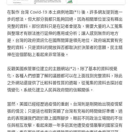
在製作 台灣 Covid-19 本土病例地圖(*1) 後，許多網友提到進一
步的想法，但大部分我都只能夠回絕，因為相關單位並沒有釋出
完整的資料，部份資料只是在記者會提及，需要大量的人工蒐集
與整理才有辦法進行延伸的應用或分析；讓人感到無奈的地方
是，台灣的政府資訊化在國際間算是領先地位，政府端其實有完
整的資料，只是資料的開放與否都取決於決策者的意願，民主精
神在這個節點上看起來非常落後。
反觀美國疾管單位建立的主題網站(*2)，除了基本的資料視覺
化，各種人們想要了解的議題都可以在上面找到完整資料，除此
之外網站還提供了比較科普性質的週報，從蒐集的資料去探討疫
情變化，系統化建立人民與政府間的信賴關係。
當然，美國已經經歷過疫情的重創，台灣則是剛開始出現疫情緊
張的情況；只是這也相對突顯了台灣有充裕的時間做好準備，過
去的表現讓我們疏於跟上國際腳步，眼前不同政治立場間的不信
任與相互攻擊，看起來跟一年多前其他遭受疫情襲擊的國家沒有