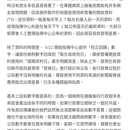
時沒有想太多就直接答應了，在專題網頁上線後就開始有許多網
友發現問題，因為我所製作的地圖是使用疾管署的開放資料
(*3)，這份資料一般是每天早上 7 點左右匯入前一天的資料，而
疫情指揮中心則是在每天下午 2 點公佈當天的最新資料，大部分
新聞會人工整理指揮中心公佈的資料，因此很容易就發現差異。
除了資料的時間差， 5/22 開始指揮中心提供「校正回歸」數
字，讓部份病例數字回填到「衛生局收到日」，跟疾管署開放資
料使用的「個案研判日」產生明顯落差；除此之外，發現也有部
份縣市政府是使用「發病日」進行統計與公告，各行政單位對於
公告數字沒有明確的共識，導致使用不同資料來源的新聞報導或
應用程式出現差異，衍生各種猜疑與指責。
基本上這些數字都是真的，因為一個病例在通報後的行政程序本
來就會產出這些不同的時間，如果行政單位間缺乏一致的共識，
作為資訊傳播者的我們自然無法清楚解答這些數字差異；這個問
題也不是台灣所特有，如果有在關注國際病例數字，很多國家的
公告數字都會在週末明顯下降，星期一又突然爆增，偶爾也會出