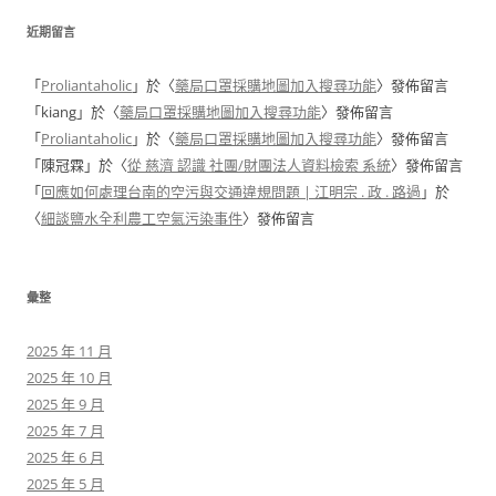
近期留言
「
Proliantaholic
」於〈
藥局口罩採購地圖加入搜尋功能
〉發佈留言
「
kiang
」於〈
藥局口罩採購地圖加入搜尋功能
〉發佈留言
「
Proliantaholic
」於〈
藥局口罩採購地圖加入搜尋功能
〉發佈留言
「
陳冠霖
」於〈
從 慈濟 認識 社團/財團法人資料檢索 系統
〉發佈留言
「
回應如何處理台南的空污與交通違規問題 | 江明宗 . 政 . 路過
」於
〈
細談鹽水全利農工空氣污染事件
〉發佈留言
彙整
2025 年 11 月
2025 年 10 月
2025 年 9 月
2025 年 7 月
2025 年 6 月
2025 年 5 月