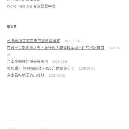
WordPress.org 台灣繁體中文
新文章
AI 為軟體開發帶來的變革與展望
2025-11-07
在鏟子英雄地圖之外，花蓮馬太鞍溪堰塞湖事件的資訊協作
2025-10-
01
台南柳營儲能場爭議說明
2025-09-04
郭智輝 自評丹娜絲救災100分 你給幾分？
2025-07-21
台南看板地圖的出發點
2025-06-02