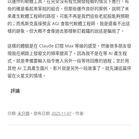
以運作的軟體工具，在完全沒有程式開發經驗的情況下進行，有
些的確是看起來笨拙的組合，但那些運作良好的案例，說明了未
來產生軟體工程師的路徑，可能不再是我們這些老屁股能夠預期
的；而馬斯克直接預言 AGI 會取代軟體工程師，我是還看不出這
樣的跡象，但大概不會像過去那樣斬釘截鐵的說這是騙局了。
這樣的體驗是在 Claude 訂閱 Max 等級的感受，然後很多朋友發
現我在網路上發廢文的頻率變高了，因為我不是在等 AI 產生程
式，就是準備要輸入指令進入另外一段等待回應的過程；至於用
其他 AI 工具產生圖片、影片就是另外一段故事了，就先讓這篇停
留在火星文的情境。
評論
分類:
未分類
，發佈日期:
2025-11-07
，作者: