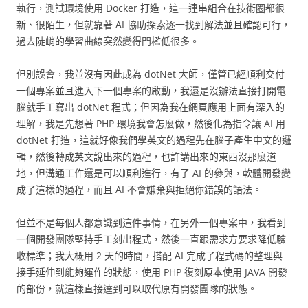
執行，測試環境使用 Docker 打造，這一連串組合在技術圈都很
新、很陌生，但就靠著 AI 協助探索逐一找到解法並且確認可行，
過去陡峭的學習曲線突然變得門檻低很多。
但別誤會，我並沒有因此成為 dotNet 大師，僅管已經順利交付
一個專案並且進入下一個專案的啟動，我還是沒辦法直接打開電
腦就手工寫出 dotNet 程式；但因為我在網頁應用上面有深入的
理解，我是先想著 PHP 環境我會怎麼做，然後化為指令讓 AI 用
dotNet 打造，這就好像我們學英文的過程先在腦子產生中文的邏
輯，然後轉成英文說出來的過程，也許講出來的東西沒那麼道
地，但溝通工作還是可以順利進行，有了 AI 的參與，軟體開發變
成了這樣的過程，而且 AI 不會嫌棄與拒絕你錯誤的語法。
但並不是每個人都意識到這件事情，在另外一個專案中，我看到
一個開發團隊堅持手工刻出程式，然後一直跟需求方要求降低驗
收標準；我大概用 2 天的時間，搭配 AI 完成了程式碼的整理與
接手延伸到能夠運作的狀態，使用 PHP 復刻原本使用 JAVA 開發
的部份，就這樣直接達到可以取代原有開發團隊的狀態。