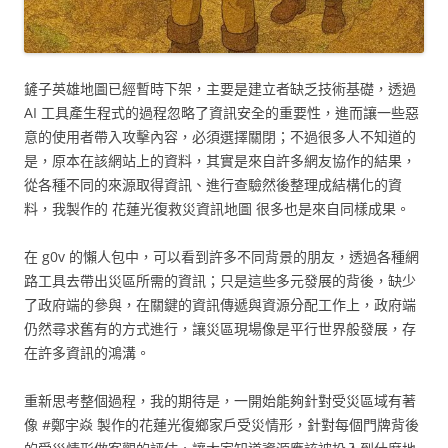
鏟子英雄地圖已經暫時下架，主要是建立者缺乏技術基礎，透過
AI 工具產生程式的過程忽略了資訊安全的重要性，進而讓一些惡
意的使用者帶入攻擊內容，必須選擇關閉；不過很多人不知道的
是，原本在該網站上的資料，其實是來自許多網友協作的結果，
從各種不同的來源取得資訊、進行查驗然後整理成結構化的資
料，我製作的 花蓮光復救災資訊地圖 很多也是來自同樣成果。
在 g0v 的懶人包中，可以看到許多不同背景的朋友，透過各種網
路工具去帶出災區所需的資訊；只是這些多元發展的背後，缺少
了政府端的參與，在關鍵的資訊傳遞與資源分配工作上，政府端
仍然尋求舊有的方式進行，讓災區現場像是平行世界般發展，存
在許多資訊的鴻溝。
重新思考整個過程，我的期待是，一開始能夠針對受災區域有著
像 #鄭宇焱 製作的花蓮光復鄉家戶受災情形，針對每個門牌背後