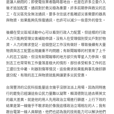
是讓人納悶的；即使電信業者臨時基地台，也是在許多立委介入
後才追加配置。通訊對於救災極為重要，許多前期參與救災的志
工，在災區完全無法通訊，要多次往返才能確認災害需要的器具
與物資，如果能夠先恢復通訊，也許可以減少一些意外的發生。
後續在受災區域活動中心可以看到行政人力配置，但這樣的行政
人力只能夠受理災害補助申請，沒有人在受理個別受災戶對於物
資、人力的需求登記，這個登記工作沒有做好，導致後續有大量
物資與志工配置出現嚴重不均問題；有新聞報導的村里來了上千
人的志工協助，但沒有新聞報導的地方卻只有零星人力參與，個
別志工也常常有工作量落差極大的情形，部份承受較多工作的志
工還衍生中暑、利器割傷等情況，這些需求如果能夠事先做好篩
選分配，有限的志工與物資就能夠讓更多災民受惠。
台灣豐沛的公民科技能量這次幾乎沒辦法派上用場，因為同時進
行的罷免已經讓這些公民力量難以凝聚，賴清德對比過去蔡英文
的最大差異，就是他的用人先用政治立場進行篩選，上行下效的
結果是第一線幾乎不敢求助於像我這樣政治立場相左的人；我有
跟台電第一線人員聊過，他們也認為我的技術能力可以解決他們