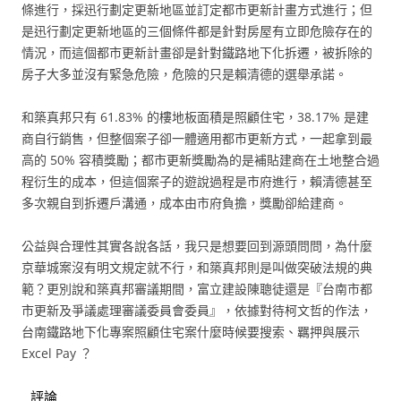
條進行，採迅行劃定更新地區並訂定都市更新計畫方式進行；但
是迅行劃定更新地區的三個條件都是針對房屋有立即危險存在的
情況，而這個都市更新計畫卻是針對鐵路地下化拆遷，被拆除的
房子大多並沒有緊急危險，危險的只是賴清德的選舉承諾。
和築真邦只有 61.83% 的樓地板面積是照顧住宅，38.17% 是建
商自行銷售，但整個案子卻一體適用都市更新方式，一起拿到最
高的 50% 容積獎勵；都市更新獎勵為的是補貼建商在土地整合過
程衍生的成本，但這個案子的遊說過程是市府進行，賴清德甚至
多次親自到拆遷戶溝通，成本由市府負擔，獎勵卻給建商。
公益與合理性其實各說各話，我只是想要回到源頭問問，為什麼
京華城案沒有明文規定就不行，和築真邦則是叫做突破法規的典
範？更別說和築真邦審議期間，富立建設陳聰徒還是『台南市都
市更新及爭議處理審議委員會委員』，依據對待柯文哲的作法，
台南鐵路地下化專案照顧住宅案什麼時候要搜索、羈押與展示
Excel Pay ？
評論