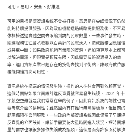
可用 × 易用 × 安全 × 好維運
可用的目標是讓資訊系統不會被打掛，意思是在尖峰情況下仍然
能夠持續提供服務，因為政府機關透過網路提供服務後，不容易
像櫃檯透過實體空間去限縮到訪的民眾數量，一些事件發生時，
關鍵服務往往會承載數以百萬計的民眾湧入，造成服務回應緩慢
或甚至中斷；如果政府能夠有無限的資源，追加預算基本上都可
以解決問題，但現實是預算有限，因此需要檢驗資源投入的效
率，運用資訊產業已經存在的技術去找到平衡點，讓政府數位服
務能夠維持高可用性。
資訊系統在極端的情況發生時，操作的人往往會回到依賴直覺，
這個時間點如果介面設計違反直覺就容易發生錯誤， 2001 年十
字航空空難就是我們常常在舉的例子，因此資訊系統的韌性也需
要考慮介面的易用性；雖然國內有在推行無障礙標章，但目前的
範圍侷限在公開服務，一些政府內部資訊系統因此保留了早期違
反直覺的介面設計，讓新手需要花大量時間進入狀況，短時間爆
量的需求也讓很多操作失誤成為瓶頸，這個層面有許多亟待解決