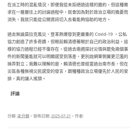
在派工時的混亂情況，即便我從未拒絕過這樣的邀約，但這種需
求在一層層往上的討論過程中，就會因為對於政治立場的擔憂而
消失，我就只能從公開資訊切入去看能夠協助的地方。
過去無論莫拉克風災、登革熱爆發到更嚴重的 Covid-19 ，公私
協力創造了許多奇蹟，但眼前賴清德著眼於自己的政治利益，這
樣的協力過程已經不復存在，從過去兩週探討災情與罷免兩個事
件的新聞量能就可以明顯感受到落差，更別說網軍側翼更氾濫的
操弄對立；我難以理解的是，賴清德也曾經當過台南市長，但在
災區各種無視災民感受的發言，跟種種政治立場優先於人民的安
排，真的讓人搖頭。
評論
分類:
未分類
，發佈日期:
2025-07-21
，作者: