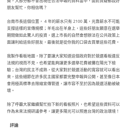
費，大部分都不會出現在合法申報的資料當中，面對質疑都說好
朋友幫忙，你相信嗎？
台南市長這個位置， 4 年的薪水只有 2100 萬，光靠薪水不可能
支撐這樣的宣傳規模；羊毛出在羊身上，這些好朋友願意在選舉
期間做如此驚人的投資，選上市長的自然會想辦法在公共政策上
面讓利給這些好朋友，最後就是從你我的口袋去買單這些花費。
我製作看板地圖，除了要讓大家知道這個政府對於競選看板違反
法規的視而不見，也希望能夠讓更多選舉花費被攤在陽光下檢
驗；台灣的民主不成熟，從大家對於競選活動的寬容就可以看出
來，這些細節在許多民主國家都要完整申報與公開，甚至像日本
會用極高標準去限縮宣傳管道，讓市容不至於因為競選活動被破
壞。
除了呼籲大家繼續幫忙拍下新的看板照片，也希望這些資料可以
作為未來法規研議參考，讓更多陽光可以照進台灣的政治環境！
評論