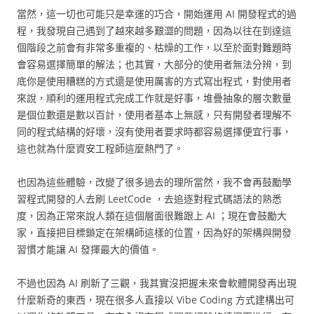
當然，這一切也可能只是幸運的巧合，開始運用 AI 開發程式的過
程，我發現自己遇到了越來越多艱澀的問題，因為以往在到達這
個階段之前會有非常多重複的、枯燥的工作，以至於面對難題時
會容易選擇簡單的解法；也其實，大部分的使用者無法分辨，到
底你是使用糟糕的方式還是使用厲害的方式寫出程式，對使用者
來說，順利的運用程式完成工作就是好事，堆疊抽象的層次數量
是個位數還是數以百計，使用者基本上無感，只有開發者理解不
同的程式結構的好壞，沒有使用者要求時都容易選擇便宜行事，
這也就為什麼資安工程師這麼熱門了。
也因為這些體驗，改變了很多過去的理所當然，我不會再鼓勵學
習程式開發的人去刷 LeetCode ，去追逐對程式碼語法的熟悉
度，因為正常來說人類在這個層面很難跟上 AI ；現在會鼓勵大
家，直接把目標鎖定在架構師這樣的位置，因為好的架構與開發
習慣才能讓 AI 發揮最大的價值。
不過也因為 AI 刷新了三觀，我其實沒把握未來會軟體開發再出現
什麼新奇的東西，現在很多人直接以 Vibe Coding 方式建構出可