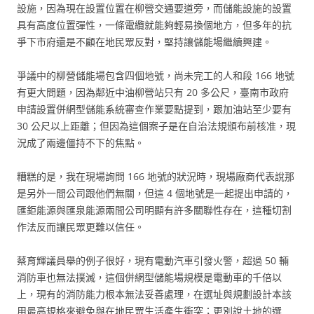
設施，因為現在設置位置在柳營交通要道旁，而儲能設施的設置
具有高度位置彈性，一條電纜就能夠輕易換個地方，但多年的抗
爭下市府還是不顧在地民眾反對，堅持讓儲能場繼續興建。
爭議中的柳營儲能場包含四個地號，尚未完工的人和段 166 地號
有更大問題，因為鄰近中油柳營站只有 20 多公尺，臺南市政府
申請設置併網型儲能系統審查作業要點提到，跟加油站至少要有
30 公尺以上距離；但因為這個案子是在自治法規頒布前核准，現
況成了兩邊僵持不下的焦點。
糟糕的是，我在現場詢問 166 地號的狀況時，現場廠商代表說那
是另外一間公司跟他們無關，但這 4 個地號是一起提出申請的，
匯鉅能源與匯泉能源兩間公司明顯有許多關聯性存在，這種切割
作法反而讓民眾更難以信任。
蔡育輝議員舉的例子很好，現有電動汽車引發火警，超過 50 輛
消防車也無法撲滅，這個併網型儲能場規模是電動車的千倍以
上，現有的消防能力根本無法妥善處理，在選址與規劃設計本該
用最高規格來避免與在地民眾生活產生衝突；更別說土地的選