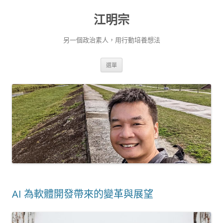
跳
至
江明宗
主
要
內
容
另一個政治素人，用行動培養想法
選單
AI 為軟體開發帶來的變革與展望