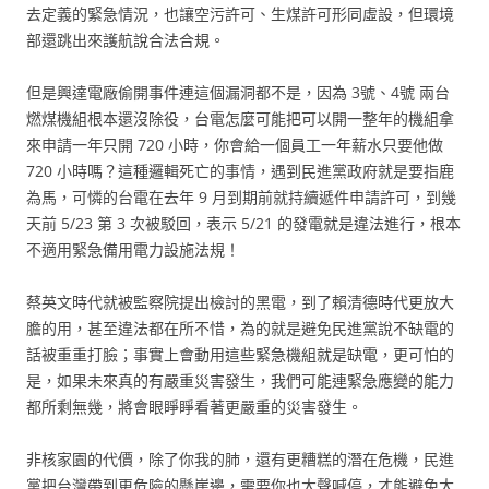
去定義的緊急情況，也讓空污許可、生煤許可形同虛設，但環境
部還跳出來護航說合法合規。
但是興達電廠偷開事件連這個漏洞都不是，因為 3號、4號 兩台
燃煤機組根本還沒除役，台電怎麼可能把可以開一整年的機組拿
來申請一年只開 720 小時，你會給一個員工一年薪水只要他做
720 小時嗎？這種邏輯死亡的事情，遇到民進黨政府就是要指鹿
為馬，可憐的台電在去年 9 月到期前就持續遞件申請許可，到幾
天前 5/23 第 3 次被駁回，表示 5/21 的發電就是違法進行，根本
不適用緊急備用電力設施法規！
蔡英文時代就被監察院提出檢討的黑電，到了賴清德時代更放大
膽的用，甚至違法都在所不惜，為的就是避免民進黨說不缺電的
話被重重打臉；事實上會動用這些緊急機組就是缺電，更可怕的
是，如果未來真的有嚴重災害發生，我們可能連緊急應變的能力
都所剩無幾，將會眼睜睜看著更嚴重的災害發生。
非核家園的代價，除了你我的肺，還有更糟糕的潛在危機，民進
黨把台灣帶到更危險的懸崖邊，需要你也大聲喊停，才能避免大