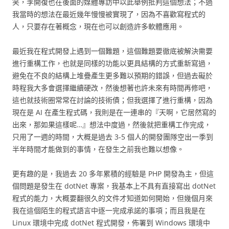
笑，李開復也在後面的媒體專訪中以此舉例批判這個想法；不過
我當時的想法在最近幾年慢慢被實現了，因為不喜歡寫程式的
人，只要存在著概念，現在也可以創造許多軟體應用。
最近我在程式開發上遇到一個難題，這個難題要徹底被解決需要
進行重構工作，也就是同樣的功能以更具結構的方式重新寫過，
避免在不良的結構上堆疊產生更多難以預期的錯誤，但過去礙於
時程我大多會選擇繼續硬改，然後想著也許未來有時間再修吧，
這也就技術圈常常在討論的技術債；但我選擇了進行重構，因為
現在是 AI 在產生程式碼，我則是在一連串的『天啊，它居然寫的
出來，那如果這樣呢…』想法中度過，然後就把重構工作完成，
只用了一週的時間，大概是過去 3-5 個人的開發團隊空出一季到
半年時間才能做到的事情，在發生之前我也難以想像。
更有趣的是，我過去 20 多年累積的經驗是 PHP 開發為主，但這
個問題是發生在 dotNet 專案，我基本上不具有直接寫出 dotNet
程式的能力，大概要翻很久的文件才知道如何開始，但幾個月來
我在這個陌生的程式語言中逐一完成承諾的事項；而且我是在
Linux 環境中完成 dotNet 程式開發，佈署到 Windows 環境中