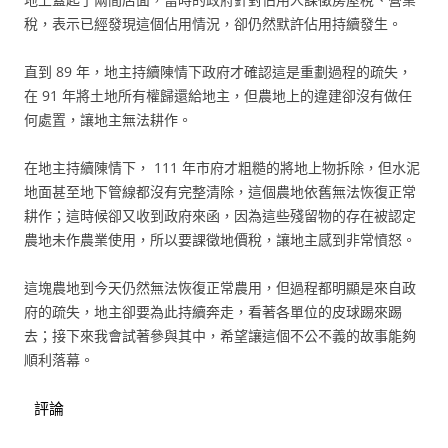
稅，表示已經發現這個佔用情況，卻仍然默許佔用持續發生。
直到 89 年，地主持續陳情下政府才確認這是重劃過程的疏失，
在 91 年將土地所有權歸還給地主，但農地上的違建卻沒有做任
何處置，讓地主無法耕作。
在地主持續陳情下， 111 年市府才粗糙的將地上物拆除，但水泥
地面甚至地下管線都沒有完整清除，這個農地依舊無法恢復正常
耕作；這時候卻又收到政府來函，因為這些殘留物的存在被認定
農地未作農業使用，所以要課徵地價稅，讓地主感到非常憤怒。
這塊農地到今天仍然無法恢復正常農用，但過程都明顯是來自政
府的疏失，地主卻要為此持續奔走，看著各單位的皮球踢來踢
去；接下來我會試著參與其中，希望讓這個不公不義的故事能夠
順利落幕。
評論