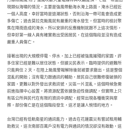
現類似海嘯的情況，主要是強風帶動海水淹上路面，淹水已經近
一個人高度，幸好當時是退潮狀態，否則沿海一帶可能會造成更
多傷亡；過去莫拉克颱風就有嚴重的淹水發生，但當時的檢討聚
焦在降雨造成的淹水，所以安排的反應機制就跟不上這次情形，
但幸好第一線人員有確實救出受困居民，在這個階段並沒有造成
嚴重人員傷亡。
接著出現的大規模停電、停水，加上已經被強風摧殘的家園，許
多住家已經是難以居住狀態，但據災民表示，臨時提供的避難所
只能夠住 2 天，在陸上颱風警報解除後就被要求撤出，這是整個
混亂的開始；沒有電力跟通訊的輔助，居民自己很難修復破損的
家園，更難以對外發出求救訊號，災區一片混亂。這個時候急需
前進指揮中心設置，將資源配置依據急迫性做調配，但實際上只
有區公所與民代在有限的資訊中調配，經常出現各種衝突與摩
擦，部份傷亡是在這個階段發生，這才是讓人惋惜的地方。
台灣已經有低軌衛星的通訊能力，過去在花蓮震災有嘗試租用輔
助救災，這次南部百萬戶沒有電力與通訊的情況卻沒有啟動，這