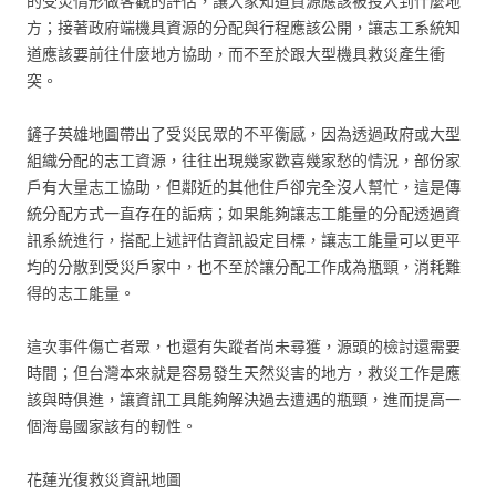
的受災情形做客觀的評估，讓大家知道資源應該被投入到什麼地
方；接著政府端機具資源的分配與行程應該公開，讓志工系統知
道應該要前往什麼地方協助，而不至於跟大型機具救災產生衝
突。
鏟子英雄地圖帶出了受災民眾的不平衡感，因為透過政府或大型
組織分配的志工資源，往往出現幾家歡喜幾家愁的情況，部份家
戶有大量志工協助，但鄰近的其他住戶卻完全沒人幫忙，這是傳
統分配方式一直存在的詬病；如果能夠讓志工能量的分配透過資
訊系統進行，搭配上述評估資訊設定目標，讓志工能量可以更平
均的分散到受災戶家中，也不至於讓分配工作成為瓶頸，消耗難
得的志工能量。
這次事件傷亡者眾，也還有失蹤者尚未尋獲，源頭的檢討還需要
時間；但台灣本來就是容易發生天然災害的地方，救災工作是應
該與時俱進，讓資訊工具能夠解決過去遭遇的瓶頸，進而提高一
個海島國家該有的軔性。
花蓮光復救災資訊地圖