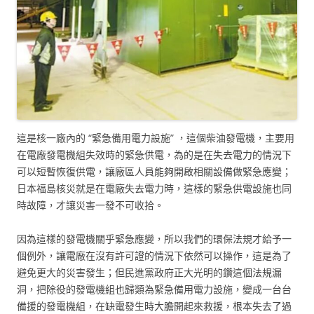
這是核一廠內的 “緊急備用電力設施” ，這個柴油發電機，主要用
在電廠發電機組失效時的緊急供電，為的是在失去電力的情況下
可以短暫恢復供電，讓廠區人員能夠開啟相關設備做緊急應變；
日本福島核災就是在電廠失去電力時，這樣的緊急供電設施也同
時故障，才讓災害一發不可收拾。
因為這樣的發電機關乎緊急應變，所以我們的環保法規才給予一
個例外，讓電廠在沒有許可證的情況下依然可以操作，這是為了
避免更大的災害發生；但民進黨政府正大光明的鑽這個法規漏
洞，把除役的發電機組也歸類為緊急備用電力設施，變成一台台
備援的發電機組，在缺電發生時大膽開起來救援，根本失去了過