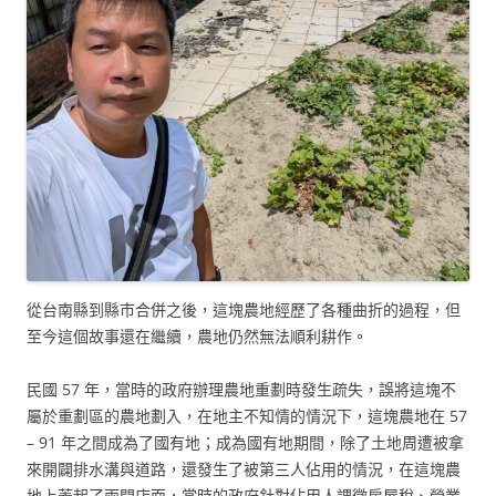
從台南縣到縣市合併之後，這塊農地經歷了各種曲折的過程，但
至今這個故事還在繼續，農地仍然無法順利耕作。
民國 57 年，當時的政府辦理農地重劃時發生疏失，誤將這塊不
屬於重劃區的農地劃入，在地主不知情的情況下，這塊農地在 57
– 91 年之間成為了國有地；成為國有地期間，除了土地周遭被拿
來開闢排水溝與道路，還發生了被第三人佔用的情況，在這塊農
地上蓋起了兩間店面，當時的政府針對佔用人課徵房屋稅、營業