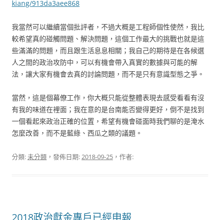
kiang/913da3aee868
我當然可以繼續當個批評者，不過大概是工程師個性使然，我比
較希望真的碰觸問題、解決問題，這個工作最大的挑戰也就是這
些滿滿的問題，而且跟生活息息相關；我自己的期待是在各候選
人之間的政治攻防中，可以有機會帶入真實的數據與可能的解
法，讓大家有機會去真的討論問題，而不是只有意識型態之爭。
當然，這是個幕僚工作，你大概只能從整體表現去感受看看有沒
有我的味道在裡面；我在意的是台南能否變得更好，倒不是找到
一個看起來政治正確的位置，希望有機會碰面時我們聊的是淹水
怎麼改善，而不是藍綠、西瓜之類的議題。
分類:
未分類
，發佈日期:
2018-09-25
，作者:
2018政治獻金專戶已經申報