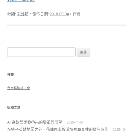
分類:
未分類
，發佈日期:
2018-09-04
，作者:
搜
尋
關
鍵
標籤
字:
台南鐵路地下化
近期文章
AI 為軟體開發帶來的變革與展望
2025-11-07
在鏟子英雄地圖之外，花蓮馬太鞍溪堰塞湖事件的資訊協作
2025-10-