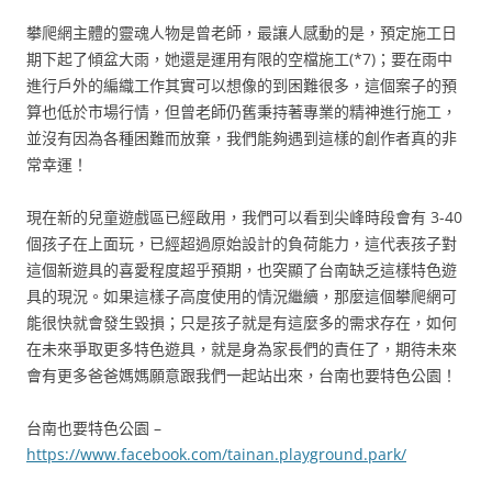
攀爬網主體的靈魂人物是曾老師，最讓人感動的是，預定施工日
期下起了傾盆大雨，她還是運用有限的空檔施工(*7)；要在雨中
進行戶外的編織工作其實可以想像的到困難很多，這個案子的預
算也低於市場行情，但曾老師仍舊秉持著專業的精神進行施工，
並沒有因為各種困難而放棄，我們能夠遇到這樣的創作者真的非
常幸運！
現在新的兒童遊戲區已經啟用，我們可以看到尖峰時段會有 3-40
個孩子在上面玩，已經超過原始設計的負荷能力，這代表孩子對
這個新遊具的喜愛程度超乎預期，也突顯了台南缺乏這樣特色遊
具的現況。如果這樣子高度使用的情況繼續，那麼這個攀爬網可
能很快就會發生毀損；只是孩子就是有這麼多的需求存在，如何
在未來爭取更多特色遊具，就是身為家長們的責任了，期待未來
會有更多爸爸媽媽願意跟我們一起站出來，台南也要特色公園！
台南也要特色公園 –
https://www.facebook.com/tainan.playground.park/