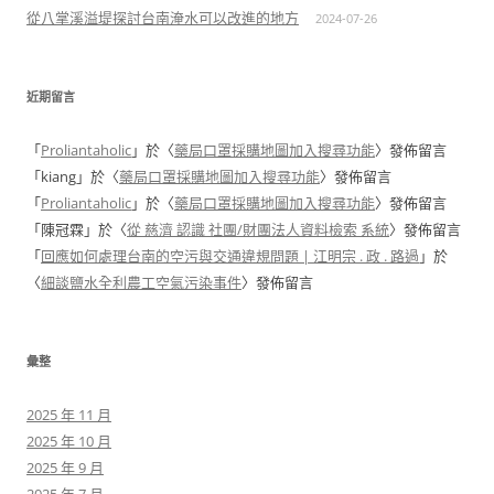
從八掌溪溢堤探討台南淹水可以改進的地方
2024-07-26
近期留言
「
Proliantaholic
」於〈
藥局口罩採購地圖加入搜尋功能
〉發佈留言
「
kiang
」於〈
藥局口罩採購地圖加入搜尋功能
〉發佈留言
「
Proliantaholic
」於〈
藥局口罩採購地圖加入搜尋功能
〉發佈留言
「
陳冠霖
」於〈
從 慈濟 認識 社團/財團法人資料檢索 系統
〉發佈留言
「
回應如何處理台南的空污與交通違規問題 | 江明宗 . 政 . 路過
」於
〈
細談鹽水全利農工空氣污染事件
〉發佈留言
彙整
2025 年 11 月
2025 年 10 月
2025 年 9 月
2025 年 7 月