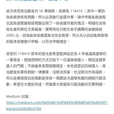
這次收受政治獻金共 56 筆捐款，金額為 118410 ；其中一筆因
為系統查核有問題，所以必須進行返還作業。操作申報系統過程
也因為瀏覽器相容問題出現了一些收據作廢的情況，明細在去除
姓名後列舉在文章最後。實際用在付款交易手續費的金額超過
2000 元，因為紙本收據還無法完全取得，所以先以目前能夠取得
的紙本收據進行申報，以符合申報規定。
收受的 118410 原本的想法是希望能夠設定為 4 年後議員選舉的
一筆資金，透過透明的方式交給下一位議員候選人，降低這個參
選人的門檻；不過後來查閱相關規定，未完成登記的候選人，政
治獻金如果有剩餘一律繳庫，沒辦法保留，也沒辦法作為捐款，
所以這筆錢我目前規劃是安排一場跟這次選舉有關的網路行銷活
動，希望在大選前完成，然後跟大家報告行銷活動的花費明細。
Medium 討論：
https://medium.com/%E6%B1%9F%E6%98%8E%E5%AE%97-
kiang/a2d4c08cd1b6