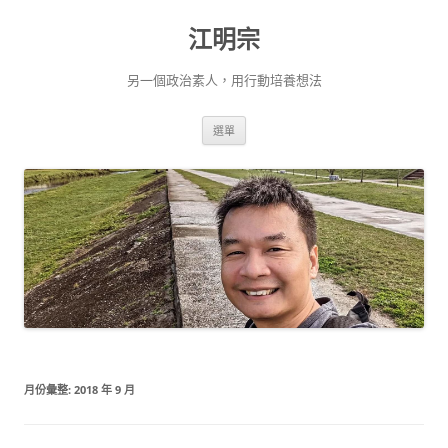
跳
至
江明宗
主
要
內
容
另一個政治素人，用行動培養想法
選單
月份彙整:
2018 年 9 月