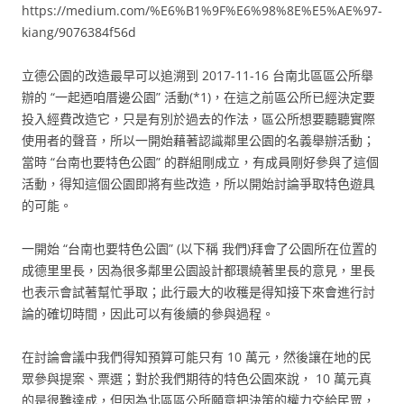
https://medium.com/%E6%B1%9F%E6%98%8E%E5%AE%97-
kiang/9076384f56d
立德公園的改造最早可以追溯到 2017-11-16 台南北區區公所舉
辦的 “一起迺咱厝邊公園” 活動(*1)，在這之前區公所已經決定要
投入經費改造它，只是有別於過去的作法，區公所想要聽聽實際
使用者的聲音，所以一開始藉著認識鄰里公園的名義舉辦活動；
當時 “台南也要特色公園” 的群組剛成立，有成員剛好參與了這個
活動，得知這個公園即將有些改造，所以開始討論爭取特色遊具
的可能。
一開始 “台南也要特色公園” (以下稱 我們)拜會了公園所在位置的
成德里里長，因為很多鄰里公園設計都環繞著里長的意見，里長
也表示會試著幫忙爭取；此行最大的收穫是得知接下來會進行討
論的確切時間，因此可以有後續的參與過程。
在討論會議中我們得知預算可能只有 10 萬元，然後讓在地的民
眾參與提案、票選；對於我們期待的特色公園來說， 10 萬元真
的是很難達成，但因為北區區公所願意把決策的權力交給民眾，