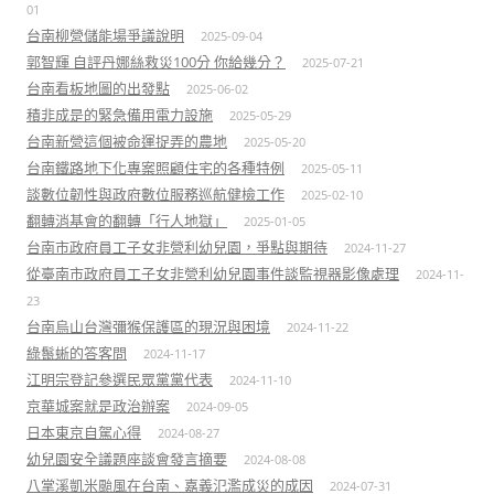
01
台南柳營儲能場爭議說明
2025-09-04
郭智輝 自評丹娜絲救災100分 你給幾分？
2025-07-21
台南看板地圖的出發點
2025-06-02
積非成是的緊急備用電力設施
2025-05-29
台南新營這個被命運捉弄的農地
2025-05-20
台南鐵路地下化專案照顧住宅的各種特例
2025-05-11
談數位韌性與政府數位服務巡航健檢工作
2025-02-10
翻轉消基會的翻轉「行人地獄」
2025-01-05
台南市政府員工子女非營利幼兒園，爭點與期待
2024-11-27
從臺南市政府員工子女非營利幼兒園事件談監視器影像處理
2024-11-
23
台南烏山台灣彌猴保護區的現況與困境
2024-11-22
綠鬣蜥的答客問
2024-11-17
江明宗登記參選民眾黨黨代表
2024-11-10
京華城案就是政治辦案
2024-09-05
日本東京自駕心得
2024-08-27
幼兒園安全議題座談會發言摘要
2024-08-08
八掌溪凱米颱風在台南、嘉義氾濫成災的成因
2024-07-31