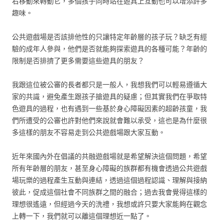
右移動來轉動它，多個孩子同時站在遊具上互動也可以增添許多
趣味。
公共遊戲場是否該排他性的只讓特定年齡層的孩子玩？缺乏有經
驗的成年人參與，他們是否就能夠探索遊具的各種可能？年齡的
限制是否排擠了更多需要這些遊具的朋友？
我跟這位被公審的長者都只是一般人，我想我們可以輕易遵循大
家的共識，避免產生跟孩子搶遊具的疑慮；但其實我們在爭取特
色遊具的過程，也有遇到一些基於身心障礙因素的超齡孩童，我
們所遭受的公審也許對他們來說就會難以承受，這也是為什麼很
多這樣的朋友不容易走到公共遊戲場跟大家互動。
近年來國內外在倡議的共融遊戲場就是希望解決這個問題，希望
所有年齡層的朋友，甚至身心障礙的族群都有機會透過公共遊戲
場玩樂的過程產生互動與連結，透過這個過程認識、理解與接納
彼此，促成這個社會不同族群之間的融合；過去我會覺得這樣的
理想很遙遠，但經過今天的洗禮，我想或許只要大家能夠在觀念
上轉一下，我們就可以離這個理想近一點了。