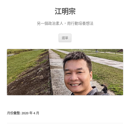
跳
至
江明宗
主
要
內
容
另一個政治素人，用行動培養想法
選單
月份彙整:
2020 年 4 月