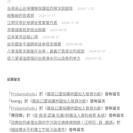
23
台南烏山台灣彌猴保護區的現況與困境
2024-11-22
綠鬣蜥的答客問
2024-11-17
江明宗登記參選民眾黨黨代表
2024-11-10
京華城案就是政治辦案
2024-09-05
日本東京自駕心得
2024-08-27
幼兒園安全議題座談會發言摘要
2024-08-08
八掌溪凱米颱風在台南、嘉義氾濫成災的成因
2024-07-31
從八掌溪溢堤探討台南淹水可以改進的地方
2024-07-26
近期留言
「
Proliantaholic
」於〈
藥局口罩採購地圖加入搜尋功能
〉發佈留言
「
kiang
」於〈
藥局口罩採購地圖加入搜尋功能
〉發佈留言
「
Proliantaholic
」於〈
藥局口罩採購地圖加入搜尋功能
〉發佈留言
「
陳冠霖
」於〈
從 慈濟 認識 社團/財團法人資料檢索 系統
〉發佈留言
「
回應如何處理台南的空污與交通違規問題 | 江明宗 . 政 . 路過
」於
〈
細談鹽水全利農工空氣污染事件
〉發佈留言