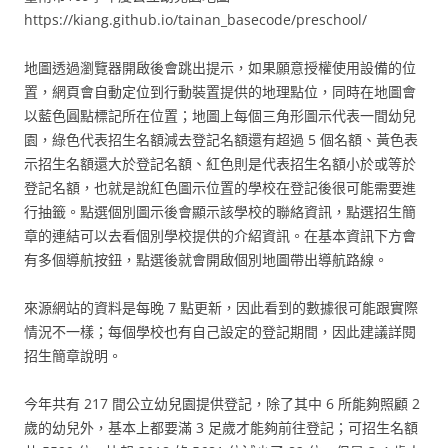
https://kiang.github.io/tainan_basecode/preschool/
地圖透過瀏覽器開啟後會跳出提示，如果願意授權使用設備的位
置，網頁會自動定位到行動裝置提供的地理點位，同時在地圖會
以藍色圓點標記所在位置；地圖上每個三角形圖示代表一間幼兒
園，綠色代表招生名額減去登記名額還有超過 5 個名額、黃色表
示招生名額還大於登記名額、紅色則是代表招生名額小於或等於
登記名額，也就是說紅色圖示位置的學校在登記後很可能需要進
行抽籤。點選個別圖示後會顯示該學校的聯絡資訊，點選招生簡
章的連結可以去看個別學校提供的介紹資訊。在基本資訊下方會
有多個導航按鈕，點選後就會開啟個別地圖帶出導航路線。
來源網站的資料是每晚 7 點更新，因此看到的數據很可能跟實際
情況不一樣；每個學校也有自己設定的登記期間，因此建議詳閱
招生簡章說明。
今年共有 217 間公立幼兒園提供登記，除了其中 6 所能夠照顧 2
歲的幼兒外，基本上都要滿 3 足歲才能夠前往登記；可招生名額