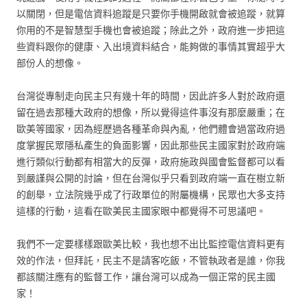
以關閉，但是電信資料追蹤是只要你手機開啟就會被追蹤，就算
你用的不是智慧型手機也會被追蹤；除此之外，政府進一步把這
些資料跟你的健康、入出境資料結合，能夠做的事情其實超乎大
部份人的想像。
台灣從專制走向民主只有幾十年的時間，因此許多人對於政府還
留在過去那種大政府的想像，所以覺得這件事沒有那麼嚴重；在
歐美等國家，因為經歷過各種革命與內亂，他們體會過當政府過
度掌握民眾隱私產生的負面影響，因此那些民主國家對於政府端
進行類似行動都有相當大的反彈，政府施政與國會監督都可以看
到嚴謹與公開的討論，但在台灣似乎只看到政府端一直在樹立新
的創舉，立法院幾乎成了行政單位的附屬機構，民眾也大多支持
這樣的行動，這看在歐美民主國家眼中都覺得不可思議吧。
我們不一定要樣樣跟歐美比較，我也想不出比監控電信資料更有
效的作法，但拜託，民主不是請客吃飯，不管執政者是誰，你我
都該關注應有的監督工作，讓台灣可以成為一個正常的民主國
家！