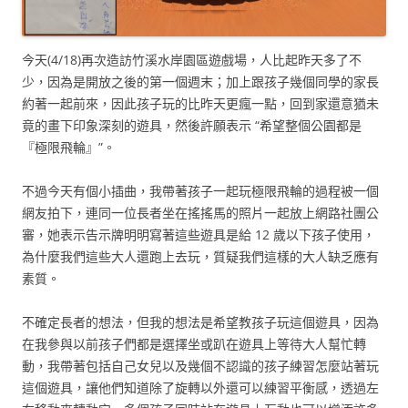
今天(4/18)再次造訪竹溪水岸園區遊戲場，人比起昨天多了不
少，因為是開放之後的第一個週末；加上跟孩子幾個同學的家長
約著一起前來，因此孩子玩的比昨天更瘋一點，回到家還意猶未
竟的畫下印象深刻的遊具，然後許願表示 “希望整個公園都是
『極限飛輪』”。
不過今天有個小插曲，我帶著孩子一起玩極限飛輪的過程被一個
網友拍下，連同一位長者坐在搖搖馬的照片一起放上網路社團公
審，她表示告示牌明明寫著這些遊具是給 12 歲以下孩子使用，
為什麼我們這些大人還跑上去玩，質疑我們這樣的大人缺乏應有
素質。
不確定長者的想法，但我的想法是希望教孩子玩這個遊具，因為
在我參與以前孩子們都是選擇坐或趴在遊具上等待大人幫忙轉
動，我帶著包括自己女兒以及幾個不認識的孩子練習怎麼站著玩
這個遊具，讓他們知道除了旋轉以外還可以練習平衡感，透過左