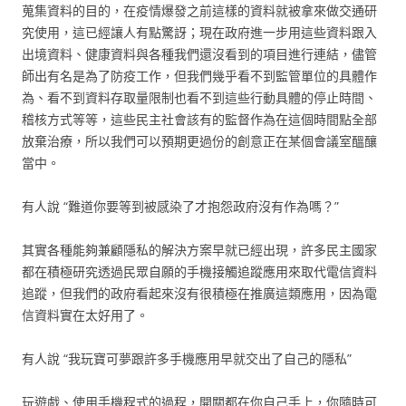
蒐集資料的目的，在疫情爆發之前這樣的資料就被拿來做交通研
究使用，這已經讓人有點驚訝；現在政府進一步用這些資料跟入
出境資料、健康資料與各種我們還沒看到的項目進行連結，儘管
師出有名是為了防疫工作，但我們幾乎看不到監管單位的具體作
為、看不到資料存取量限制也看不到這些行動具體的停止時間、
稽核方式等等，這些民主社會該有的監督作為在這個時間點全部
放棄治療，所以我們可以預期更過份的創意正在某個會議室醞釀
當中。
有人說 “難道你要等到被感染了才抱怨政府沒有作為嗎？”
其實各種能夠兼顧隱私的解決方案早就已經出現，許多民主國家
都在積極研究透過民眾自願的手機接觸追蹤應用來取代電信資料
追蹤，但我們的政府看起來沒有很積極在推廣這類應用，因為電
信資料實在太好用了。
有人說 “我玩寶可夢跟許多手機應用早就交出了自己的隱私”
玩遊戲、使用手機程式的過程，開關都在你自己手上，你隨時可