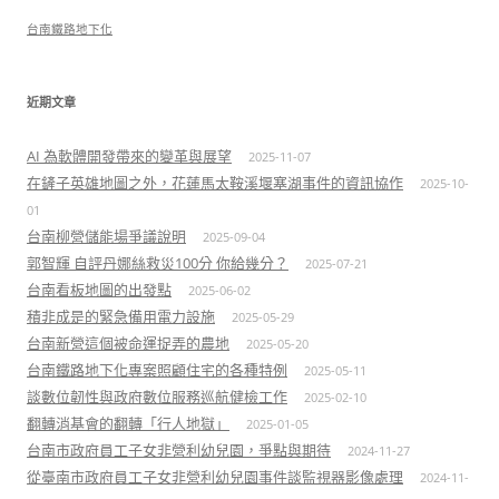
台南鐵路地下化
近期文章
AI 為軟體開發帶來的變革與展望
2025-11-07
在鏟子英雄地圖之外，花蓮馬太鞍溪堰塞湖事件的資訊協作
2025-10-
01
台南柳營儲能場爭議說明
2025-09-04
郭智輝 自評丹娜絲救災100分 你給幾分？
2025-07-21
台南看板地圖的出發點
2025-06-02
積非成是的緊急備用電力設施
2025-05-29
台南新營這個被命運捉弄的農地
2025-05-20
台南鐵路地下化專案照顧住宅的各種特例
2025-05-11
談數位韌性與政府數位服務巡航健檢工作
2025-02-10
翻轉消基會的翻轉「行人地獄」
2025-01-05
台南市政府員工子女非營利幼兒園，爭點與期待
2024-11-27
從臺南市政府員工子女非營利幼兒園事件談監視器影像處理
2024-11-