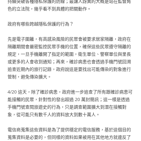
持續突破各種隱私保護的防線；最讓人訝異的大概是站在監督角
色的立法院，幾乎看不到具體的把關動作。
政府有哪些跨越隱私保護的行為？
先是電子圍籬，有高感染風險的民眾會被要求居家隔離，政府在
隔離期間會嚴密監控民眾手機的位置，確保這些民眾遵守隔離的
規定，一旦手機離開了指定的範圍，衛生單位、警察單位與里長
或更多的人會收到通知；再來，確診病患也會透過手機門號回溯
追查近期內的旅行記錄，政府說這是要找出可能傳染的對象進行
管制，避免傳染擴大。
4/20 這天，除了確診病患，政府進一步追查了所有跟確診病患可
能接觸的民眾，針對性的發出超過 20 萬封簡訊；這一樣是透過
手機門號查閱旅遊史的行為，只是調查範圍擴大到潛在接觸對
象，從可能只有數千人的資料放大到數十萬人。
電信商蒐集這些資料是為了提供穩定的電信服務，基於這個目的
蒐集資料是必要的，但同樣的資料如果被用在其他地方就違反了