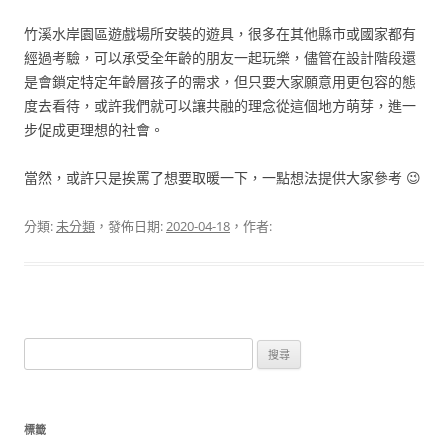
竹溪水岸園區遊戲場所安裝的遊具，很多在其他縣市或國家都有
經過考驗，可以承受全年齡的朋友一起玩樂，儘管在設計階段還
是會鎖定特定年齡層孩子的需求，但只要大家願意用更包容的態
度去看待，或許我們就可以讓共融的理念從這個地方萌芽，進一
步促成更理想的社會。
當然，或許只是挨罵了想要取暖一下，一點想法提供大家參考 😉
分類:
未分類
，發佈日期:
2020-04-18
，作者:
搜
尋
關
鍵
標籤
字: