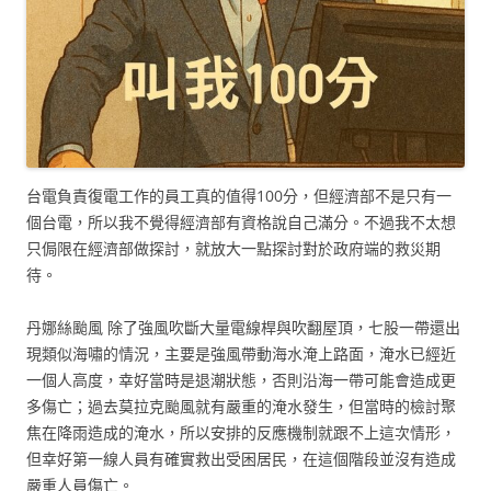
台電負責復電工作的員工真的值得100分，但經濟部不是只有一
個台電，所以我不覺得經濟部有資格說自己滿分。不過我不太想
只侷限在經濟部做探討，就放大一點探討對於政府端的救災期
待。
丹娜絲颱風 除了強風吹斷大量電線桿與吹翻屋頂，七股一帶還出
現類似海嘯的情況，主要是強風帶動海水淹上路面，淹水已經近
一個人高度，幸好當時是退潮狀態，否則沿海一帶可能會造成更
多傷亡；過去莫拉克颱風就有嚴重的淹水發生，但當時的檢討聚
焦在降雨造成的淹水，所以安排的反應機制就跟不上這次情形，
但幸好第一線人員有確實救出受困居民，在這個階段並沒有造成
嚴重人員傷亡。