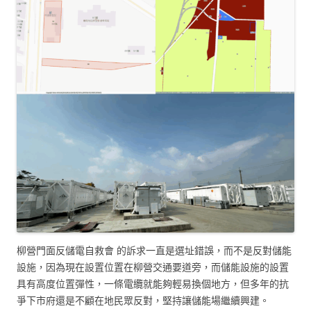
柳營門面反儲電自救會 的訴求一直是選址錯誤，而不是反對儲能
設施，因為現在設置位置在柳營交通要道旁，而儲能設施的設置
具有高度位置彈性，一條電纜就能夠輕易換個地方，但多年的抗
爭下市府還是不顧在地民眾反對，堅持讓儲能場繼續興建。