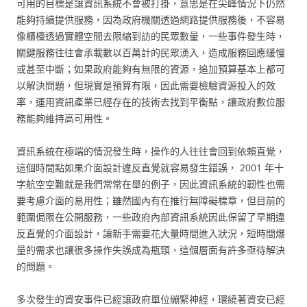
可用的目標是讓資訊系統不會被打掛，意思是在尖峰情況下仍然
能夠持續提供服務，因為政府機關透過網路提供服務後，不容易
像櫃檯透過實體空間去限縮到訪的民眾數量，一些事件發生時，
關鍵服務往往會承載數以百萬計的民眾湧入，造成服務回應緩慢
或甚至中斷；如果政府能夠有無限的資源，追加預算基本上都可
以解決問題，但現實是預算有限，因此需要檢驗資源投入的效
率，運用資訊產業已經存在的技術去找到平衡點，讓政府數位服
務能夠維持高可用性。
資訊系統在極端的情況發生時，操作的人往往會回到依賴直覺，
這個時間點如果介面設計違反直覺就容易發生錯誤， 2001 年十
字航空空難就是我們常常在舉的例子，因此資訊系統的韌性也需
要考慮介面的易用性；雖然國內有在推行無障礙標章，但目前的
範圍侷限在公開服務，一些政府內部資訊系統因此保留了早期違
反直覺的介面設計，讓新手需要花大量時間進入狀況，短時間爆
量的需求也讓很多操作失誤成為瓶頸，這個層面有許多亟待解決
的問題。
多次發生的資安事件已經讓政府單位繃緊神經，環繞著資安已經