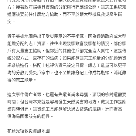
方；接著政府端機具資源的分配與行程應該公開，讓志工系統知
道應該要前往什麼地方協助，而不至於跟大型機具救災產生衝
突。
鏟子英雄地圖帶出了受災民眾的不平衡感，因為透過政府或大型
組織分配的志工資源，往往出現幾家歡喜幾家愁的情況，部份家
戶有大量志工協助，但鄰近的其他住戶卻完全沒人幫忙，這是傳
統分配方式一直存在的詬病；如果能夠讓志工能量的分配透過資
訊系統進行，搭配上述評估資訊設定目標，讓志工能量可以更平
均的分散到受災戶家中，也不至於讓分配工作成為瓶頸，消耗難
得的志工能量。
這次事件傷亡者眾，也還有失蹤者尚未尋獲，源頭的檢討還需要
時間；但台灣本來就是容易發生天然災害的地方，救災工作是應
該與時俱進，讓資訊工具能夠解決過去遭遇的瓶頸，進而提高一
個海島國家該有的軔性。
花蓮光復救災資訊地圖