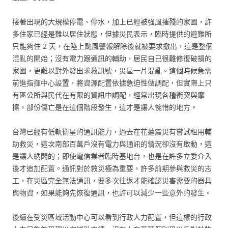
接著出現的大規模停電、停水，加上已經被強風摧殘的家園，許
多住家已經是難以居住狀態，但據災民表示，臨時提供的避難所
只能夠住 2 天，在陸上颱風警報解除後就被要求撤出，這是整個
混亂的開始；沒有電力跟通訊的輔助，居民自己很難修復破損的
家園，更難以對外發出求救訊號，災區一片混亂。這個時候急需
前進指揮中心設置，將資源配置依據急迫性做調配，但實際上只
有區公所與民代在有限的資訊中調配，經常出現各種衝突與摩
擦，部份傷亡是在這個階段發生，這才是讓人惋惜的地方。
台灣已經有低軌衛星的通訊能力，過去在花蓮震災有嘗試租用輔
助救災，這次南部百萬戶沒有電力與通訊的情況卻沒有啟動，這
是讓人納悶的；即使電信業者臨時基地台，也是在許多立委介入
後才追加配置。通訊對於救災極為重要，許多前期參與救災的志
工，在災區完全無法通訊，要多次往返才能確認災害需要的器具
與物資，如果能夠先恢復通訊，也許可以減少一些意外的發生。
後續在受災區域活動中心可以看到行政人力配置，但這樣的行政