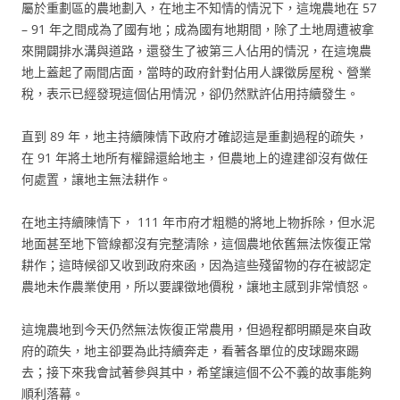
屬於重劃區的農地劃入，在地主不知情的情況下，這塊農地在 57
– 91 年之間成為了國有地；成為國有地期間，除了土地周遭被拿
來開闢排水溝與道路，還發生了被第三人佔用的情況，在這塊農
地上蓋起了兩間店面，當時的政府針對佔用人課徵房屋稅、營業
稅，表示已經發現這個佔用情況，卻仍然默許佔用持續發生。
直到 89 年，地主持續陳情下政府才確認這是重劃過程的疏失，
在 91 年將土地所有權歸還給地主，但農地上的違建卻沒有做任
何處置，讓地主無法耕作。
在地主持續陳情下， 111 年市府才粗糙的將地上物拆除，但水泥
地面甚至地下管線都沒有完整清除，這個農地依舊無法恢復正常
耕作；這時候卻又收到政府來函，因為這些殘留物的存在被認定
農地未作農業使用，所以要課徵地價稅，讓地主感到非常憤怒。
這塊農地到今天仍然無法恢復正常農用，但過程都明顯是來自政
府的疏失，地主卻要為此持續奔走，看著各單位的皮球踢來踢
去；接下來我會試著參與其中，希望讓這個不公不義的故事能夠
順利落幕。