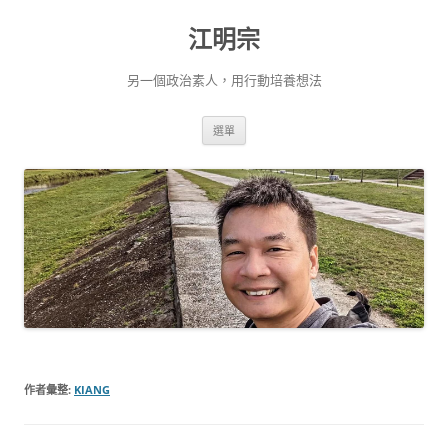
跳
至
江明宗
主
要
內
容
另一個政治素人，用行動培養想法
選單
作者彙整:
KIANG