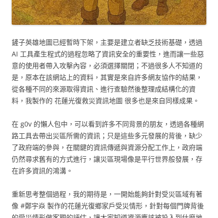
鏟子英雄地圖已經暫時下架，主要是建立者缺乏技術基礎，透過
AI 工具產生程式的過程忽略了資訊安全的重要性，進而讓一些惡
意的使用者帶入攻擊內容，必須選擇關閉；不過很多人不知道的
是，原本在該網站上的資料，其實是來自許多網友協作的結果，
從各種不同的來源取得資訊、進行查驗然後整理成結構化的資
料，我製作的 花蓮光復救災資訊地圖 很多也是來自同樣成果。
在 g0v 的懶人包中，可以看到許多不同背景的朋友，透過各種網
路工具去帶出災區所需的資訊；只是這些多元發展的背後，缺少
了政府端的參與，在關鍵的資訊傳遞與資源分配工作上，政府端
仍然尋求舊有的方式進行，讓災區現場像是平行世界般發展，存
在許多資訊的鴻溝。
重新思考整個過程，我的期待是，一開始能夠針對受災區域有著
像 #鄭宇焱 製作的花蓮光復鄉家戶受災情形，針對每個門牌背後
的受災情形做客觀的評估，讓大家知道資源應該被投入到什麼地