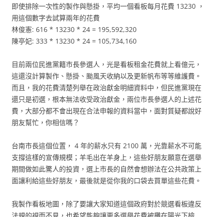
即使排除一次性的製作與懸掛，平均一個看板每月花費 13230 ，
用這個數字去試算兩年的花費
林俊憲: 616 * 13230 * 24 = 195,592,320
陳亭妃: 333 * 13230 * 24 = 105,734,160
目前兩位民進黨籍市長參選人，光是看板租金花費就上看億元，
這還沒計算製作、懸掛、颱風天收納以及更新帆布等等維護費。
而且，我的花費清楚列舉在政治獻金明細資料中，但民進黨現在
還只是初選，根本無法收受政治獻金，兩位市長參選人的上述花
費，大部分都不會出現在合法申報的資料當中，面對質疑都說好
朋友幫忙，你相信嗎？
台南市長這個位置， 4 年的薪水只有 2100 萬，光靠薪水不可能
支撐這樣的宣傳規模；羊毛出在羊身上，這些好朋友願意在選舉
期間做如此驚人的投資，選上市長的自然會想辦法在公共政策上
面讓利給這些好朋友，最後就是從你我的口袋去買單這些花費。
我製作看板地圖，除了要讓大家知道這個政府對於競選看板違反
法規的視而不見，也希望能夠讓更多選舉花費被攤在陽光下檢