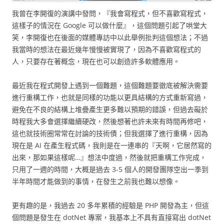
我曾在李開復的演講中發問，『我會寫程式，但不喜歡寫程式，
這樣子的情況在 Google 可以做什麼』，這個問題引起了哄堂大
笑，李開復也在後面的媒體專訪中以此舉例批判這個想法；不過
我當時的想法在最近幾年慢慢被實現了，因為不喜歡寫程式的
人，只要存在著概念，現在也可以創造許多軟體應用。
最近我在程式開發上遇到一個難題，這個難題要徹底被解決需要
進行重構工作，也就是同樣的功能以更具結構的方式重新寫過，
避免在不良的結構上堆疊產生更多難以預期的錯誤，但過去礙於
時程我大多會選擇繼續硬改，然後想著也許未來有時間再修吧，
這也就技術圈常常在討論的技術債；但我選擇了進行重構，因為
現在是 AI 在產生程式碼，我則是在一連串的『天啊，它居然寫的
出來，那如果這樣呢…』想法中度過，然後就把重構工作完成，
只用了一週的時間，大概是過去 3-5 個人的開發團隊空出一季到
半年時間才能做到的事情，在發生之前我也難以想像。
更有趣的是，我過去 20 多年累積的經驗是 PHP 開發為主，但這
個問題是發生在 dotNet 專案，我基本上不具有直接寫出 dotNet