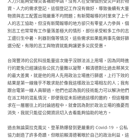
人力只能夠受理災害補助申請，沒有人在受理個別受災戶對於物
資、人力的需求登記，這個登記工作沒有做好，導致後續有大量
物資與志工配置出現嚴重不均問題；有新聞報導的村里來了上千
人的志工協助，但沒有新聞報導的地方卻只有零星人力參與，個
別志工也常常有工作量落差極大的情形，部份承受較多工作的志
工還衍生中暑、利器割傷等情況，這些需求如果能夠事先做好篩
選分配，有限的志工與物資就能夠讓更多災民受惠。
台灣豐沛的公民科技能量這次幾乎沒辦法派上用場，因為同時進
行的罷免已經讓這些公民力量難以凝聚，賴清德對比過去蔡英文
的最大差異，就是他的用人先用政治立場進行篩選，上行下效的
結果是第一線幾乎不敢求助於像我這樣政治立場相左的人；我有
跟台電第一線人員聊過，他們也認為我的技術能力可以解決他們
在派工時的混亂情況，即便我從未拒絕過這樣的邀約，但這種需
求在一層層往上的討論過程中，就會因為對於政治立場的擔憂而
消失，我就只能從公開資訊切入去看能夠協助的地方。
過去無論莫拉克風災、登革熱爆發到更嚴重的 Covid-19 ，公私
協力創造了許多奇蹟，但眼前賴清德著眼於自己的政治利益，這