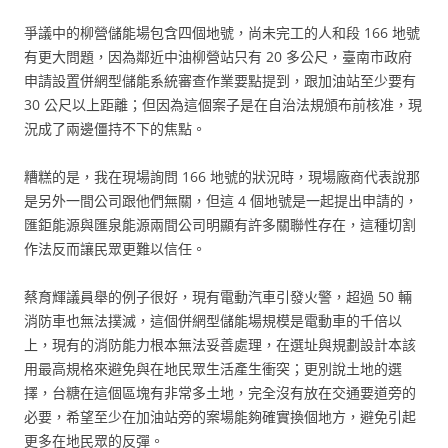
爭議中的柳營儲能場包含四個地號，尚未完工的人和段 166 地號
有更大問題，因為鄰近中油柳營站只有 20 多公尺，臺南市政府
申請設置併網型儲能系統審查作業要點提到，跟加油站至少要有
30 公尺以上距離；但因為這個案子是在自治法規頒布前核准，現
況成了兩邊僵持不下的焦點。
糟糕的是，我在現場詢問 166 地號的狀況時，現場廠商代表說那
是另外一間公司跟他們無關，但這 4 個地號是一起提出申請的，
匯鉅能源與匯泉能源兩間公司明顯有許多關聯性存在，這種切割
作法反而讓民眾更難以信任。
蔡育輝議員舉的例子很好，現有電動汽車引發火警，超過 50 輛
消防車也無法撲滅，這個併網型儲能場規模是電動車的千倍以
上，現有的消防能力根本無法妥善處理，在選址與規劃設計本該
用最高規格來避免與在地民眾生活產生衝突；更別說土地的選
擇，台糖在這個區塊有非常多土地，完全沒有放在交通要道旁的
必要，希望至少在加油站旁的案場能夠確實換個地方，避免引起
更多在地民眾的反彈。