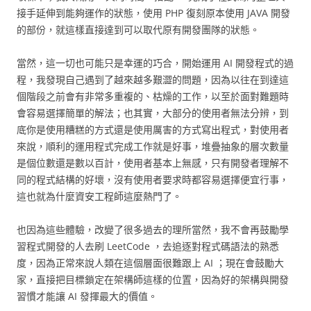
接手延伸到能夠運作的狀態，使用 PHP 復刻原本使用 JAVA 開發
的部份，就這樣直接達到可以取代原有開發團隊的狀態。
當然，這一切也可能只是幸運的巧合，開始運用 AI 開發程式的過
程，我發現自己遇到了越來越多艱澀的問題，因為以往在到達這
個階段之前會有非常多重複的、枯燥的工作，以至於面對難題時
會容易選擇簡單的解法；也其實，大部分的使用者無法分辨，到
底你是使用糟糕的方式還是使用厲害的方式寫出程式，對使用者
來說，順利的運用程式完成工作就是好事，堆疊抽象的層次數量
是個位數還是數以百計，使用者基本上無感，只有開發者理解不
同的程式結構的好壞，沒有使用者要求時都容易選擇便宜行事，
這也就為什麼資安工程師這麼熱門了。
也因為這些體驗，改變了很多過去的理所當然，我不會再鼓勵學
習程式開發的人去刷 LeetCode ，去追逐對程式碼語法的熟悉
度，因為正常來說人類在這個層面很難跟上 AI ；現在會鼓勵大
家，直接把目標鎖定在架構師這樣的位置，因為好的架構與開發
習慣才能讓 AI 發揮最大的價值。