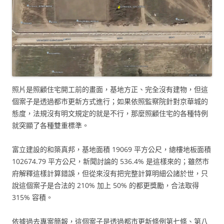
照片是照顧住宅開工前的畫面，基地方正、完全沒有建物，但這
個案子是透過都市更新方式進行；如果依照監察院針對京華城的
態度，法規沒有明文規定的就是不行，那麼照顧住宅的各種特例
就突顯了各種雙重標準。
富立建設的和築真邦，基地面積 19069 平方公尺，總樓地板面積
102674.79 平方公尺，新聞討論的 536.4% 是這樣來的；雖然市
府解釋這樣計算錯誤，但從來沒有把完整計算明細公諸於世，只
說這個案子是合法的 210% 加上 50% 的都更獎勵，合法取得
315% 容積。
依據過去專案簡報，這個案子是透過都市更新條例第七條、第八