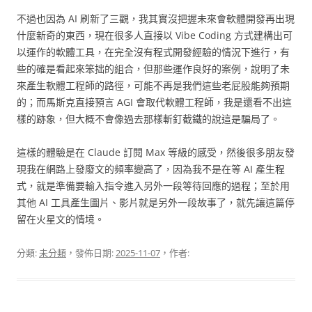
不過也因為 AI 刷新了三觀，我其實沒把握未來會軟體開發再出現
什麼新奇的東西，現在很多人直接以 Vibe Coding 方式建構出可
以運作的軟體工具，在完全沒有程式開發經驗的情況下進行，有
些的確是看起來笨拙的組合，但那些運作良好的案例，說明了未
來產生軟體工程師的路徑，可能不再是我們這些老屁股能夠預期
的；而馬斯克直接預言 AGI 會取代軟體工程師，我是還看不出這
樣的跡象，但大概不會像過去那樣斬釘截鐵的說這是騙局了。
這樣的體驗是在 Claude 訂閱 Max 等級的感受，然後很多朋友發
現我在網路上發廢文的頻率變高了，因為我不是在等 AI 產生程
式，就是準備要輸入指令進入另外一段等待回應的過程；至於用
其他 AI 工具產生圖片、影片就是另外一段故事了，就先讓這篇停
留在火星文的情境。
分類:
未分類
，發佈日期:
2025-11-07
，作者: