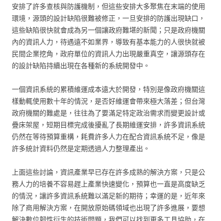
安排了許多查核與防護機制，但這些安排大多聚焦在末端的使用
環境，源頭的設計缺陷很難被修正，一旦安排的防護出現缺口，
這些缺陷很快就會成為另一個讓政府難堪的新聞；只是政府機關
內的資訊人力，待遇遠不如業界，導致有基本能力的人很快就被
民間企業挖角，政府單位的資訊人力出現嚴重真空，讓源頭存在
的設計缺陷持續出現在各種新的系統開發中。
一個資訊系統的累積維運成本遠大於開發，特別是像政府機關這
樣動輒使用數十年的情況，是否好維運會帶來極大落差；但台灣
政府機關的難處是，往往為了要滿足特定政治需求而變更設計或
疊床架屋，短期目標完成後擾亂了長期維運安排，許多資訊系統
仍然在等待預算重構，耗費許多人力在配合資訊系統不足，像是
許多統計資料仍然是定期透過人力整理產出。
上面這些討論，資訊產業早已存在許多成熟的解決方案，只是公
務人力的培養不容易趕上產業快速變化，預算也一直是高度缺乏
的情況，讓許多資訊系統難以滿足新的期待；幸運的是，近年來
除了商用解決方案，在開放原始碼領域也出現了許多進展，要想
解決數位韌性衍生的技術問題，我們可以找到更多工具協助，在