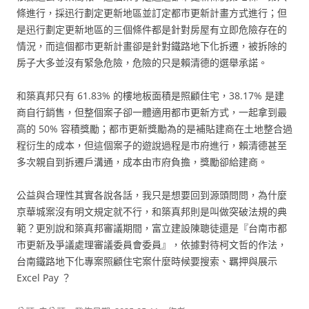
條進行，採迅行劃定更新地區並訂定都市更新計畫方式進行；但
是迅行劃定更新地區的三個條件都是針對房屋有立即危險存在的
情況，而這個都市更新計畫卻是針對鐵路地下化拆遷，被拆除的
房子大多並沒有緊急危險，危險的只是賴清德的選舉承諾。
和築真邦只有 61.83% 的樓地板面積是照顧住宅，38.17% 是建
商自行銷售，但整個案子卻一體適用都市更新方式，一起拿到最
高的 50% 容積獎勵；都市更新獎勵為的是補貼建商在土地整合過
程衍生的成本，但這個案子的遊說過程是市府進行，賴清德甚至
多次親自到拆遷戶溝通，成本由市府負擔，獎勵卻給建商。
公益與合理性其實各說各話，我只是想要回到源頭問問，為什麼
京華城案沒有明文規定就不行，和築真邦則是叫做突破法規的典
範？更別說和築真邦審議期間，富立建設陳聰徒還是『台南市都
市更新及爭議處理審議委員會委員』，依據對待柯文哲的作法，
台南鐵路地下化專案照顧住宅案什麼時候要搜索、羈押與展示
Excel Pay ？