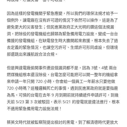
因為這樣的發電機關乎緊急應變，所以我們的環保法規才給予一
個例外，讓電廠在沒有許可證的情況下依然可以操作，這是為了
避免更大的災害發生；但民進黨政府正大光明的鑽這個法規漏
洞，把除役的發電機組也歸類為緊急備用電力設施，變成一台台
備援的發電機組，在缺電發生時大膽開起來救援，根本失去了過
去定義的緊急情況，也讓空污許可、生煤許可形同虛設，但環境
部還跳出來護航說合法合規。
但是興達電廠偷開事件連這個漏洞都不是，因為 3號、4號 兩台
燃煤機組根本還沒除役，台電怎麼可能把可以開一整年的機組拿
來申請一年只開 720 小時，你會給一個員工一年薪水只要他做
720 小時嗎？這種邏輯死亡的事情，遇到民進黨政府就是要指鹿
為馬，可憐的台電在去年 9 月到期前就持續遞件申請許可，到幾
天前 5/23 第 3 次被駁回，表示 5/21 的發電就是違法進行，根本
不適用緊急備用電力設施法規！
蔡英文時代就被監察院提出檢討的黑電，到了賴清德時代更放大