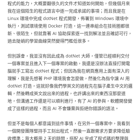
程式的能力，大概要翻很久的文件才知道如何開始，但幾個月來
我在這個陌生的程式語言中逐一完成承諾的事項；而且我是在
Linux 環境中完成 dotNet 程式開發，佈署到 Windows 環境中
執行，測試環境使用 Docker 打造，這一連串組合在技術圈都很
新、很陌生，但就靠著 AI 協助探索逐一找到解法並且確認可行，
過去陡峭的學習曲線突然變得門檻低很多。
但別誤會，我並沒有因此成為 dotNet 大師，僅管已經順利交付
一個專案並且進入下一個專案的啟動，我還是沒辦法直接打開電
腦就手工寫出 dotNet 程式；但因為我在網頁應用上面有深入的
理解，我是先想著 PHP 環境我會怎麼做，然後化為指令讓 AI 用
dotNet 打造，這就好像我們學英文的過程先在腦子產生中文的邏
輯，然後轉成英文說出來的過程，也許講出來的東西沒那麼道
地，但溝通工作還是可以順利進行，有了 AI 的參與，軟體開發變
成了這樣的過程，而且 AI 不會嫌棄與拒絕你錯誤的語法。
但並不是每個人都意識到這件事情，在另外一個專案中，我看到
一個開發團隊堅持手工刻出程式，然後一直跟需求方要求降低驗
收標準；我大概用 2 天的時間，搭配 AI 完成了程式碼的整理與