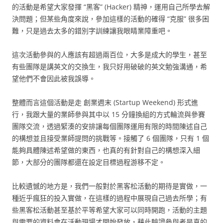
的活動是希望大家發揮 “黑客” (Hacker) 精神，運用自己所學去解
決問題；但某些角度來說，參加這樣的活動的確得 “克服” 很多困
難，只是過去太多的錯別字訓練讓我眼睛業障重吧。
這次活動參與的人應該有超過兩百位，大多是成大的學生，甚至
有些團隊是講英文的交換生，我只好用破破的英文勉強溝通，希
望他們不會因此被我誤導。
整體而言這個活動是走 創業週末 (Startup Weekend) 形式進
行，我跟大量的業師參與其中以 15 分鐘換組的方式輪流與參賽
團隊交流，透過緊湊的安排讓每個團隊運用有限的時間陳述自己
的構想並且接受業師提問的挑戰等。接觸了 6 個團隊，只有 1 個
能夠具體陳述希望做的東西，也真的有針對自己的構想深入細
節，大部分的團隊都還在設定目標過程游移不定。
比較遺憾的地方是，我們一般對於黑客松活動的期待是實做，一
種近乎瘋狂的投入實做，在這樣的過程中展現自己過去所學；有
些黑客松活動甚至基於平等希望大家可以同時開跑，活動的主題
與需要的資料會在活動現場才開始發放，藉此驗證參與者是真的