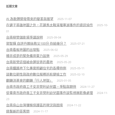
近期文章
AI 為軟體開發帶來的變革與展望
2025-11-07
在鏟子英雄地圖之外，花蓮馬太鞍溪堰塞湖事件的資訊協作
2025-10-
01
台南柳營儲能場爭議說明
2025-09-04
郭智輝 自評丹娜絲救災100分 你給幾分？
2025-07-21
台南看板地圖的出發點
2025-06-02
積非成是的緊急備用電力設施
2025-05-29
台南新營這個被命運捉弄的農地
2025-05-20
台南鐵路地下化專案照顧住宅的各種特例
2025-05-11
談數位韌性與政府數位服務巡航健檢工作
2025-02-10
翻轉消基會的翻轉「行人地獄」
2025-01-05
台南市政府員工子女非營利幼兒園，爭點與期待
2024-11-27
從臺南市政府員工子女非營利幼兒園事件談監視器影像處理
2024-11-
23
台南烏山台灣彌猴保護區的現況與困境
2024-11-22
綠鬣蜥的答客問
2024-11-17