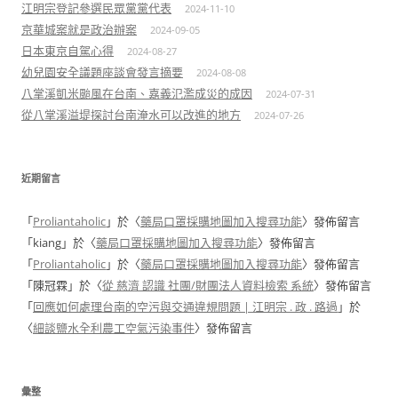
江明宗登記參選民眾黨黨代表
2024-11-10
京華城案就是政治辦案
2024-09-05
日本東京自駕心得
2024-08-27
幼兒園安全議題座談會發言摘要
2024-08-08
八掌溪凱米颱風在台南、嘉義氾濫成災的成因
2024-07-31
從八掌溪溢堤探討台南淹水可以改進的地方
2024-07-26
近期留言
「
Proliantaholic
」於〈
藥局口罩採購地圖加入搜尋功能
〉發佈留言
「
kiang
」於〈
藥局口罩採購地圖加入搜尋功能
〉發佈留言
「
Proliantaholic
」於〈
藥局口罩採購地圖加入搜尋功能
〉發佈留言
「
陳冠霖
」於〈
從 慈濟 認識 社團/財團法人資料檢索 系統
〉發佈留言
「
回應如何處理台南的空污與交通違規問題 | 江明宗 . 政 . 路過
」於
〈
細談鹽水全利農工空氣污染事件
〉發佈留言
彙整