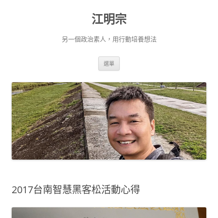
跳
至
江明宗
主
要
內
容
另一個政治素人，用行動培養想法
選單
2017台南智慧黑客松活動心得