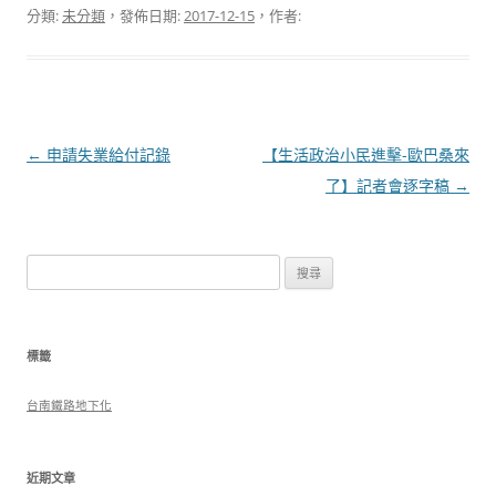
分類:
未分類
，發佈日期:
2017-12-15
，作者:
文
←
申請失業給付記錄
【生活政治小民進擊-歐巴桑來
章
了】記者會逐字稿
→
導
覽
搜
尋
關
鍵
標籤
字:
台南鐵路地下化
近期文章