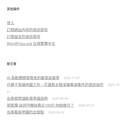
其他操作
登入
訂閱網站內容的資訊提供
訂閱留言的資訊提供
WordPress.org 台灣繁體中文
新文章
AI 為軟體開發帶來的變革與展望
2025-11-07
在鏟子英雄地圖之外，花蓮馬太鞍溪堰塞湖事件的資訊協作
2025-10-
01
台南柳營儲能場爭議說明
2025-09-04
郭智輝 自評丹娜絲救災100分 你給幾分？
2025-07-21
台南看板地圖的出發點
2025-06-02