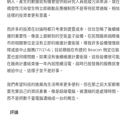
納入，產生的數據就有機會提供給研究人員追蹤污染來源，或在
偶發性污染發生時立即啟動反應機制而不是等待民眾通報，相信
這樣的投資會更有意義。
而許多的投資在討論時都只考慮到建置成本，往往忽略了後續維
運的重要性，像是上面聊到的空氣盒子設備，在民間廠商捐贈後
市府相關單位並沒有立即的維運計畫銜接，導致許多設備慢慢故
障或是中止服務(77/214)；目前積極在布建的 Beacon 微定位裝
置也是同樣問題，如果沒有後續維運計畫銜接，這些設備很可能
在廠商計畫結束後一年內就陸續沒電，屆時已經發展的服務就會
被迫中止，這樣子並不是好事。
我們希望科技的進展為生活帶來更多便利，但在那之前大家都需
要充實自己的資訊素養，像是超級電腦，被濃縮的是處理時間，
而不是把數千臺電腦濃縮成一台的概念。
評論