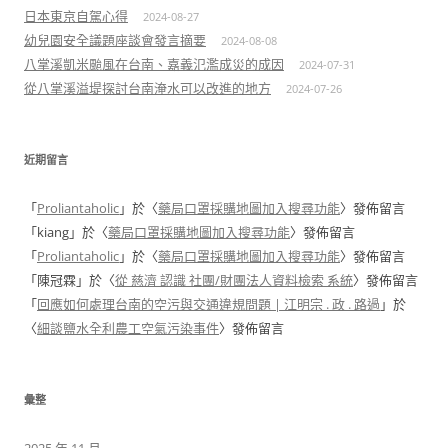
日本東京自駕心得
2024-08-27
幼兒園安全議題座談會發言摘要
2024-08-08
八掌溪凱米颱風在台南、嘉義氾濫成災的成因
2024-07-31
從八掌溪溢堤探討台南淹水可以改進的地方
2024-07-26
近期留言
「
Proliantaholic
」於〈
藥局口罩採購地圖加入搜尋功能
〉發佈留言
「
kiang
」於〈
藥局口罩採購地圖加入搜尋功能
〉發佈留言
「
Proliantaholic
」於〈
藥局口罩採購地圖加入搜尋功能
〉發佈留言
「
陳冠霖
」於〈
從 慈濟 認識 社團/財團法人資料檢索 系統
〉發佈留言
「
回應如何處理台南的空污與交通違規問題 | 江明宗 . 政 . 路過
」於
〈
細談鹽水全利農工空氣污染事件
〉發佈留言
彙整