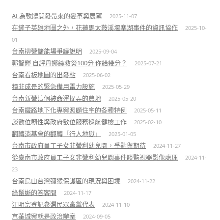
AI 為軟體開發帶來的變革與展望
2025-11-07
在鏟子英雄地圖之外，花蓮馬太鞍溪堰塞湖事件的資訊協作
2025-10-
01
台南柳營儲能場爭議說明
2025-09-04
郭智輝 自評丹娜絲救災100分 你給幾分？
2025-07-21
台南看板地圖的出發點
2025-06-02
積非成是的緊急備用電力設施
2025-05-29
台南新營這個被命運捉弄的農地
2025-05-20
台南鐵路地下化專案照顧住宅的各種特例
2025-05-11
談數位韌性與政府數位服務巡航健檢工作
2025-02-10
翻轉消基會的翻轉「行人地獄」
2025-01-05
台南市政府員工子女非營利幼兒園，爭點與期待
2024-11-27
從臺南市政府員工子女非營利幼兒園事件談監視器影像處理
2024-11-
23
台南烏山台灣彌猴保護區的現況與困境
2024-11-22
綠鬣蜥的答客問
2024-11-17
江明宗登記參選民眾黨黨代表
2024-11-10
京華城案就是政治辦案
2024-09-05