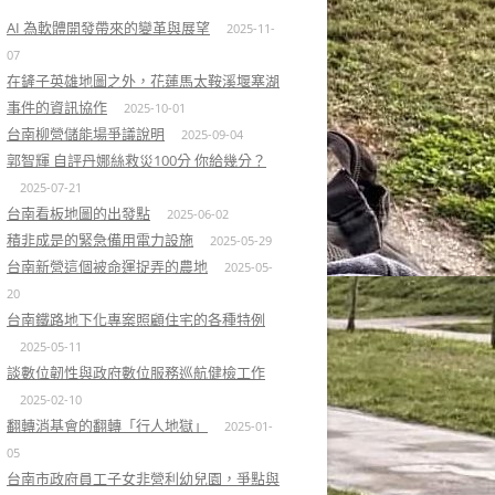
AI 為軟體開發帶來的變革與展望
2025-11-
07
在鏟子英雄地圖之外，花蓮馬太鞍溪堰塞湖
事件的資訊協作
2025-10-01
台南柳營儲能場爭議說明
2025-09-04
郭智輝 自評丹娜絲救災100分 你給幾分？
2025-07-21
台南看板地圖的出發點
2025-06-02
積非成是的緊急備用電力設施
2025-05-29
台南新營這個被命運捉弄的農地
2025-05-
20
台南鐵路地下化專案照顧住宅的各種特例
2025-05-11
談數位韌性與政府數位服務巡航健檢工作
2025-02-10
翻轉消基會的翻轉「行人地獄」
2025-01-
05
台南市政府員工子女非營利幼兒園，爭點與