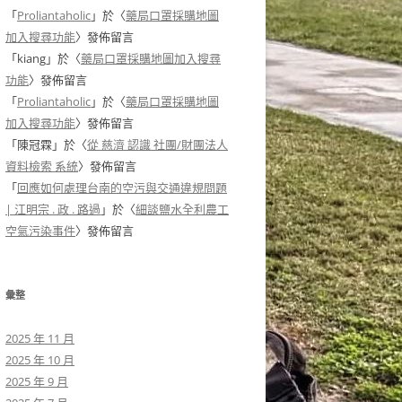
「
Proliantaholic
」於〈
藥局口罩採購地圖
加入搜尋功能
〉發佈留言
「
kiang
」於〈
藥局口罩採購地圖加入搜尋
功能
〉發佈留言
「
Proliantaholic
」於〈
藥局口罩採購地圖
加入搜尋功能
〉發佈留言
「
陳冠霖
」於〈
從 慈濟 認識 社團/財團法人
資料檢索 系統
〉發佈留言
「
回應如何處理台南的空污與交通違規問題
| 江明宗 . 政 . 路過
」於〈
細談鹽水全利農工
空氣污染事件
〉發佈留言
彙整
2025 年 11 月
2025 年 10 月
2025 年 9 月