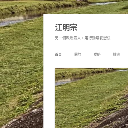
跳
至
主
江明宗
要
內
容
另一個政治素人，用行動培養想法
首頁
關於
聯絡
臉書