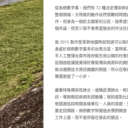
從系統數字看，我們有 72 種法定傳染
整個限縮，大甩尾的動作自然很難短時間
作，但身為一個民主國家的公民，我希望
個共識，但至少我不會希望過去的作法在
我 2015 製作登革熱地圖時就知道可
身處於病例數字最多的台南北區，當時家
手人工整理台南市政府衛生局公開的村里
這個過程讓我覺得好像幫傳染病資料的開
無法適應這次資訊揭露的倒退，所以在取
實還是退了一小步。
嚴重特殊傳染性肺炎，或稱武漢肺炎、新
訊，導致眼前疾病失控散播；我知道對比
很感謝這段時間各級單位、人員的貢獻，
要走回頭路，病例數字恢復過去慣例開放
工作上面，而不是停留在彼此的猜忌。