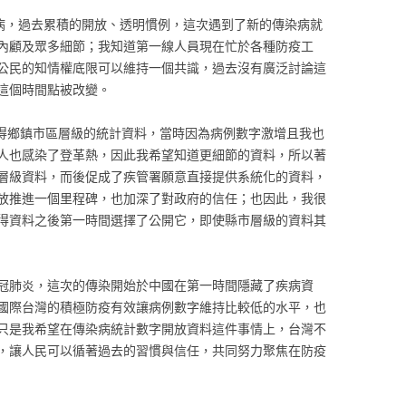
疾病，過去累積的開放、透明慣例，這次遇到了新的傳染病就
內顧及眾多細節；我知道第一線人員現在忙於各種防疫工
公民的知情權底限可以維持一個共識，過去沒有廣泛討論這
這個時間點被改變。
以取得鄉鎮市區層級的統計資料，當時因為病例數字激增且我也
人也感染了登革熱，因此我希望知道更細節的資料，所以著
層級資料，而後促成了疾管署願意直接提供系統化的資料，
放推進一個里程碑，也加深了對政府的信任；也因此，我很
得資料之後第一時間選擇了公開它，即使縣市層級的資料其
冠肺炎，這次的傳染開始於中國在第一時間隱藏了疾病資
國際台灣的積極防疫有效讓病例數字維持比較低的水平，也
只是我希望在傳染病統計數字開放資料這件事情上，台灣不
，讓人民可以循著過去的習慣與信任，共同努力聚焦在防疫