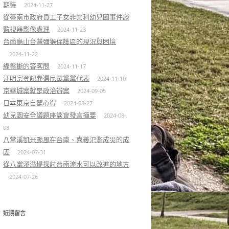
期待
2024-11-27
從臺南市政府員工子女非營利幼兒園事件談
監視器影像處理
2024-11-23
台南烏山台灣彌猴保護區的現況與困境
2024-11-22
綠鬣蜥的答客問
2024-11-17
江明宗登記參選民眾黨黨代表
2024-11-10
京華城案就是政治辦案
2024-09-05
日本東京自駕心得
2024-08-27
幼兒園安全議題座談會發言摘要
2024-08-
08
八掌溪凱米颱風在台南、嘉義氾濫成災的成
因
2024-07-31
從八掌溪溢堤探討台南淹水可以改進的地方
2024-07-26
近期留言