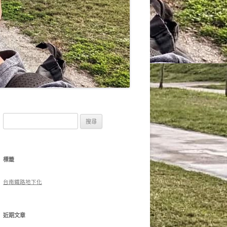
搜
尋
關
鍵
標籤
字:
台南鐵路地下化
近期文章