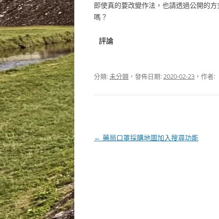
即使真的要改變作法，也請透過公開的方
嗎？
評論
分類:
未分類
，發佈日期:
2020-02-23
，作者:
文
←
藥局口罩採購地圖加入搜尋功能
章
導
覽