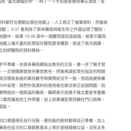
名稱為 “臺北虛擬診所” ，問了一下才知道是健保署在測試，害
部分資料都符合預期出現在地圖上，人工修正了幾筆資料，然後就
問題； 9:37 看到除了原本藥局與衛生所之外還出現了醫院，
圖中，結果 10:38 其中一個醫院發訊息給我，她表示醫院
地圖上讓大量的民眾前往醫院要求購買，造成了很大困擾，
立刻把醫院的資料移除。
字不準確，去很多藥局都貼出售完的公告，進一步了解才發
，一旦號碼牌發放完畢就售完，然後再請民眾在指定的時間
情況導致系統的庫存數字與實際狀況不一致，但因為健保署
料中呈現，我們作為資料的使用者也無法修正這個問題，因
實際造訪一個熟識的藥局，藥師表示這樣子做主要是考量藥
口罩而讓其他工作停擺，加上如果讓民眾持續在門口排隊，
混亂。
的口罩還得先自行分裝，連包裝的耗材都得自己準備，加上
藥局在這次的口罩銷售基本上等於是賠錢做公益，沒有太多