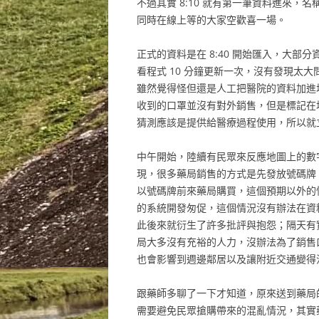
不過其實 8:10 就有第一筆資料進來，
同時在線上等的大家空歡喜一場。
正式的資料是在 8:40 開始匯入，大
看程式 10 分鐘更新一次，沒有發現太大
雖然覺得怪但還是人工把醫院的資料加進地
收到的口罩並沒有對外銷售，但是標記在
猜測應該是提供給醫療過程使用，所以就
中午開始，陸續有民眾來反應地圖上的數
現，很多藥局銷售的方式是先發放號碼牌
以號碼牌前來藥局購買，這個預期以外的
的系統開發匆促，這個情況沒有辦法在資
此後來就衍生了許多批評與抱怨；隔天有
局大多沒有充裕的人力，沒辦法為了銷售
也會影響到週邊鄰居以及讓附近交通變得
跟藥師多聊了一下才知道，原來送到藥局
需要避免民眾搶購帶來的混亂情況，其實