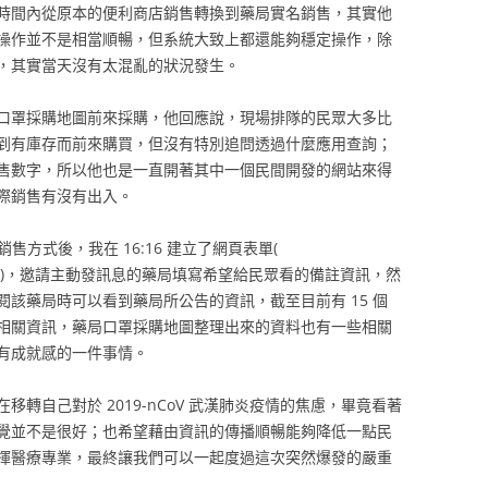
時間內從原本的便利商店銷售轉換到藥局實名銷售，其實他
操作並不是相當順暢，但系統大致上都還能夠穩定操作，除
，其實當天沒有太混亂的狀況發生。
口罩採購地圖前來採購，他回應說，現場排隊的民眾大多比
到有庫存而前來購買，但沒有特別追問透過什麼應用查詢；
售數字，所以他也是一直開著其中一個民間開發的網站來得
際銷售有沒有出入。
售方式後，我在 16:16 建立了網頁表單(
edN3A8ENA8 )，邀請主動發訊息的藥局填寫希望給民眾看的備註資訊，然
該藥局時可以看到藥局所公告的資訊，截至目前有 15 個
相關資訊，藥局口罩採購地圖整理出來的資料也有一些相關
有成就感的一件事情。
轉自己對於 2019-nCoV 武漢肺炎疫情的焦慮，畢竟看著
覺並不是很好；也希望藉由資訊的傳播順暢能夠降低一點民
揮醫療專業，最終讓我們可以一起度過這次突然爆發的嚴重