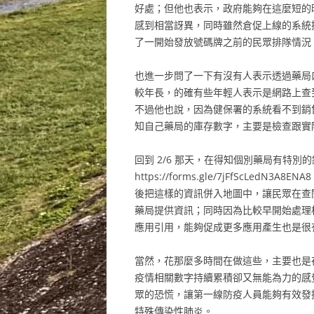
好處；但他也表示，政府能夠在這麼短的
感到相當訝異，同時雖然倉促上線的系統
了一開始發放號碼牌之前的民眾排隊情況
也進一步問了一下有沒有人表示透過藥局
較年長，的確有些年輕人表示是網路上查
不過他也說，因為健保署的系統看不到銷
知自己藥局的庫存數字，主要是檢查跟實
回到 2/6 那天，在得知個別藥局有特別的銷
https://forms.gle/7jFfScL
後把這樣的資訊併入地圖中，讓民眾在查閱
藥局提供資訊；同時因為比較早開始處理
應用引用，能夠促成更多應用產生也是很
當然，花那麼多時間在做這些，主要也是在移
疫情相關數字持續累積卻又無能為力的感
眾的恐慌，讓第一線防疫人員能夠有效發
特殊傳染性肺炎。