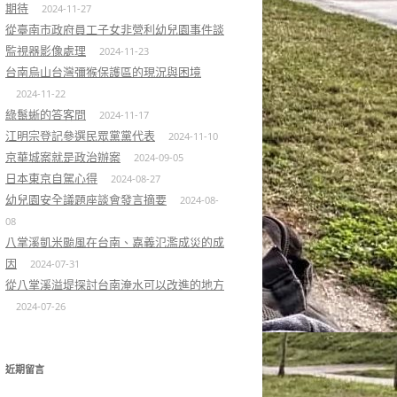
期待
2024-11-27
從臺南市政府員工子女非營利幼兒園事件談
監視器影像處理
2024-11-23
台南烏山台灣彌猴保護區的現況與困境
2024-11-22
綠鬣蜥的答客問
2024-11-17
江明宗登記參選民眾黨黨代表
2024-11-10
京華城案就是政治辦案
2024-09-05
日本東京自駕心得
2024-08-27
幼兒園安全議題座談會發言摘要
2024-08-
08
八掌溪凱米颱風在台南、嘉義氾濫成災的成
因
2024-07-31
從八掌溪溢堤探討台南淹水可以改進的地方
2024-07-26
近期留言