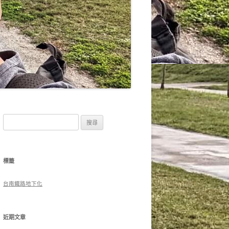
搜
尋
關
鍵
標籤
字:
台南鐵路地下化
近期文章