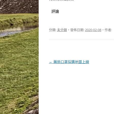
評論
分類:
未分類
，發佈日期:
2020-02-08
，作者:
文
←
藥局口罩採購地圖上線
章
導
覽