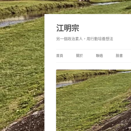
跳
至
主
江明宗
要
內
容
另一個政治素人，用行動培養想法
首頁
關於
聯絡
臉書