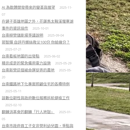
AI 為軟體開發帶來的變革與展望
2025-11-
07
在鏟子英雄地圖之外，花蓮馬太鞍溪堰塞湖
事件的資訊協作
2025-10-01
台南柳營儲能場爭議說明
2025-09-04
郭智輝 自評丹娜絲救災100分 你給幾分？
2025-07-21
台南看板地圖的出發點
2025-06-02
積非成是的緊急備用電力設施
2025-05-29
台南新營這個被命運捉弄的農地
2025-05-
20
台南鐵路地下化專案照顧住宅的各種特例
2025-05-11
談數位韌性與政府數位服務巡航健檢工作
2025-02-10
翻轉消基會的翻轉「行人地獄」
2025-01-
05
台南市政府員工子女非營利幼兒園，爭點與