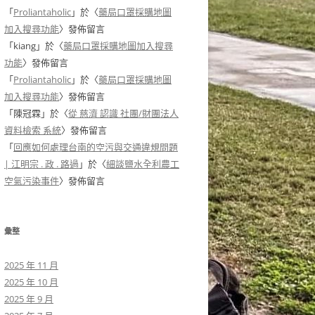
「
Proliantaholic
」於〈
藥局口罩採購地圖
加入搜尋功能
〉發佈留言
「
kiang
」於〈
藥局口罩採購地圖加入搜尋
功能
〉發佈留言
「
Proliantaholic
」於〈
藥局口罩採購地圖
加入搜尋功能
〉發佈留言
「
陳冠霖
」於〈
從 慈濟 認識 社團/財團法人
資料檢索 系統
〉發佈留言
「
回應如何處理台南的空污與交通違規問題
| 江明宗 . 政 . 路過
」於〈
細談鹽水全利農工
空氣污染事件
〉發佈留言
彙整
2025 年 11 月
2025 年 10 月
2025 年 9 月