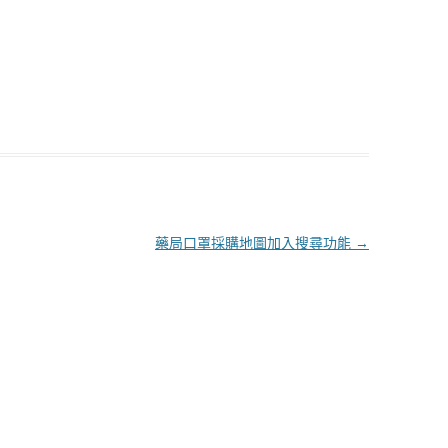
藥局口罩採購地圖加入搜尋功能
→