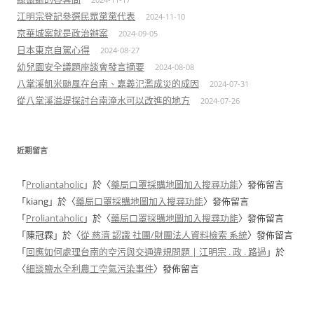
江明宗登記參選民眾黨黨代表
2024-11-10
京華城案就是政治辦案
2024-09-05
日本東京自駕心得
2024-08-27
幼兒園安全議題座談會發言摘要
2024-08-08
八掌溪凱米颱風在台南、嘉義氾濫成災的成因
2024-07-31
從八掌溪溢堤探討台南淹水可以改進的地方
2024-07-26
近期留言
「
Proliantaholic
」於〈
藥局口罩採購地圖加入搜尋功能
〉發佈留言
「
kiang
」於〈
藥局口罩採購地圖加入搜尋功能
〉發佈留言
「
Proliantaholic
」於〈
藥局口罩採購地圖加入搜尋功能
〉發佈留言
「
陳冠霖
」於〈
從 慈濟 認識 社團/財團法人資料檢索 系統
〉發佈留言
「
回應如何處理台南的空污與交通違規問題 | 江明宗 . 政 . 路過
」於
〈
細談鹽水全利農工空氣污染事件
〉發佈留言