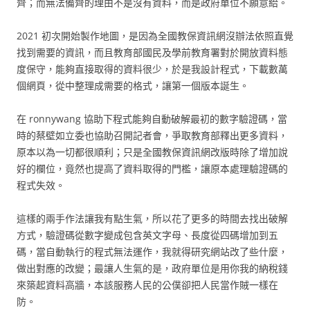
齊；而無法備齊的理由不是沒有資料，而是政府單位不願意給。
2021 初次開始製作地圖，是因為全國教保資訊網沒辦法依照直覺
找到需要的資訊，而且教育部國民及學前教育署對於開放資料態
度保守，能夠直接取得的資料很少，於是我設計程式，下載數萬
個網頁，從中整理成需要的格式，讓第一個版本誕生。
在 ronnywang 協助下程式能夠自動破解最初的數字驗證碼，當
時的蔡壁如立委也協助召開記者會，爭取教育部釋出更多資料，
原本以為一切都很順利；只是全國教保資訊網改版時除了增加說
好的欄位，竟然也提高了資料取得的門檻，讓原本處理驗證碼的
程式失效。
這樣的兩手作法讓我有點生氣，所以花了更多的時間去找出破解
方式，驗證碼從數字變成包含英文字母、長度從四碼增加到五
碼，當自動執行的程式無法運作，我就得研究網站改了些什麼，
做出對應的改變；最讓人生氣的是，政府單位是用你我的納稅錢
來築起資料高牆，本該服務人民的公僕卻把人民當作賊一樣在
防。