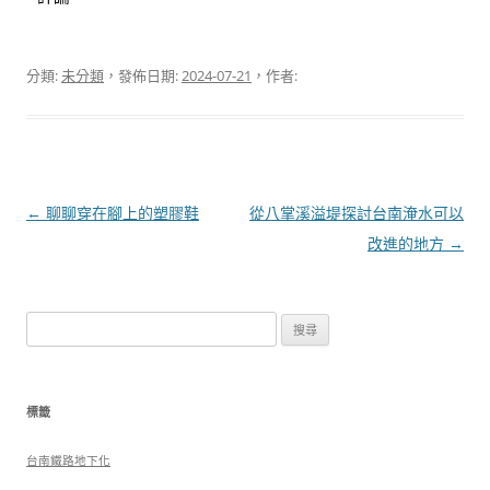
分類:
未分類
，發佈日期:
2024-07-21
，作者:
文
←
聊聊穿在腳上的塑膠鞋
從八掌溪溢堤探討台南淹水可以
章
改進的地方
→
導
覽
搜
尋
關
鍵
標籤
字:
台南鐵路地下化