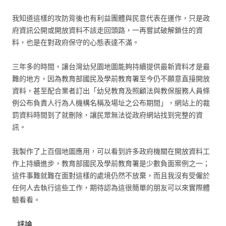
我知道這樣的攻防背後也有利益團體與民意代表在運作，只是政
府資訊公開或開放資料不該走回頭路，一再嘗試破解鎖住的資
料，也是在對政府保守的心態表達不滿。
三年多的時間，讓台灣幼兒園地圖能夠持續提供最新資料才是最
難的地方，因為教育部國民及學前教育署至今仍不願意直接開放
資料，甚至配合業者訂出「幼兒教育及照顧法與教保服務人員條
例公布負責人行為人機構名稱及場址之公布期間」，網站上的裁
罰資料時間到了就刪除，讓民眾無法從政府網站找到完整的資
訊。
我製作了上百個地圖應用，可以看到許多政府機關在開放資料工
作上持續進步，教育部國民及學前教育署是少數負面案例之一；
這件事難就難在面對這樣的處境仍然不放棄，而且我沒有受僱於
任何人去執行這些工作，期待認為這很簡單的朋友可以來實際體
驗看看。
評論