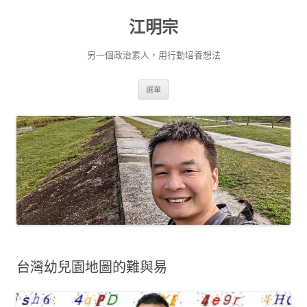
跳
至
江明宗
主
要
內
容
另一個政治素人，用行動培養想法
選單
台灣幼兒園地圖的難與易