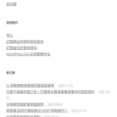
未分類
其他操作
登入
訂閱網站內容的資訊提供
訂閱留言的資訊提供
WordPress.org 台灣繁體中文
新文章
AI 為軟體開發帶來的變革與展望
2025-11-07
在鏟子英雄地圖之外，花蓮馬太鞍溪堰塞湖事件的資訊協作
2025-10-
01
台南柳營儲能場爭議說明
2025-09-04
郭智輝 自評丹娜絲救災100分 你給幾分？
2025-07-21
台南看板地圖的出發點
2025-06-02