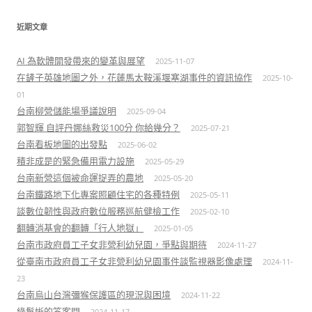
近期文章
AI 為軟體開發帶來的變革與展望
2025-11-07
在鏟子英雄地圖之外，花蓮馬太鞍溪堰塞湖事件的資訊協作
2025-10-
01
台南柳營儲能場爭議說明
2025-09-04
郭智輝 自評丹娜絲救災100分 你給幾分？
2025-07-21
台南看板地圖的出發點
2025-06-02
積非成是的緊急備用電力設施
2025-05-29
台南新營這個被命運捉弄的農地
2025-05-20
台南鐵路地下化專案照顧住宅的各種特例
2025-05-11
談數位韌性與政府數位服務巡航健檢工作
2025-02-10
翻轉消基會的翻轉「行人地獄」
2025-01-05
台南市政府員工子女非營利幼兒園，爭點與期待
2024-11-27
從臺南市政府員工子女非營利幼兒園事件談監視器影像處理
2024-11-
23
台南烏山台灣彌猴保護區的現況與困境
2024-11-22
綠鬣蜥的答客問
2024-11-17