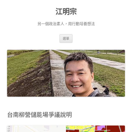
跳
至
江明宗
主
要
內
容
另一個政治素人，用行動培養想法
選單
台南柳營儲能場爭議說明