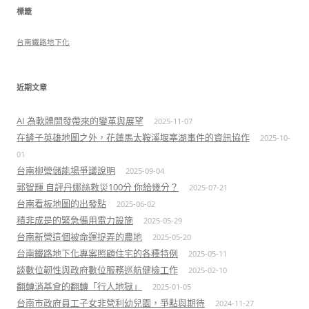
鍵
標籤
字:
台南鐵路地下化
近期文章
AI 為軟體開發帶來的變革與展望
2025-11-07
在鏟子英雄地圖之外，花蓮馬太鞍溪堰塞湖事件的資訊協作
2025-10-
01
台南柳營儲能場爭議說明
2025-09-04
郭智輝 自評丹娜絲救災100分 你給幾分？
2025-07-21
台南看板地圖的出發點
2025-06-02
積非成是的緊急備用電力設施
2025-05-29
台南新營這個被命運捉弄的農地
2025-05-20
台南鐵路地下化專案照顧住宅的各種特例
2025-05-11
談數位韌性與政府數位服務巡航健檢工作
2025-02-10
翻轉消基會的翻轉「行人地獄」
2025-01-05
台南市政府員工子女非營利幼兒園，爭點與期待
2024-11-27