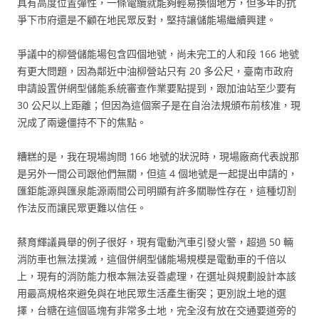
具有高度位置彈性，一條電纜就能夠輕易換個地方，但多年的抗
爭下市府還是不顧在地民眾反對，堅持讓儲能場繼續興建。
爭議中的柳營儲能場包含四個地號，尚未完工的人和段 166 地號
有更大問題，因為鄰近中油柳營站只有 20 多公尺，臺南市政府
申請設置併網型儲能系統審查作業要點提到，跟加油站至少要有
30 公尺以上距離；但因為這個案子是在自治法規頒布前核准，現
況成了兩邊僵持不下的焦點。
糟糕的是，我在現場詢問 166 地號的狀況時，現場廠商代表說那
是另外一間公司跟他們無關，但這 4 個地號是一起提出申請的，
匯鉅能源與匯泉能源兩間公司明顯有許多關聯性存在，這種切割
作法反而讓民眾更難以信任。
蔡育輝議員舉的例子很好，現有電動汽車引發火警，超過 50 輛
消防車也無法撲滅，這個併網型儲能場規模是電動車的千倍以
上，現有的消防能力根本無法妥善處理，在選址與規劃設計本該
用最高規格來避免與在地民眾生活產生衝突；更別說土地的選
擇，台糖在這個區塊有非常多土地，完全沒有放在交通要道旁的