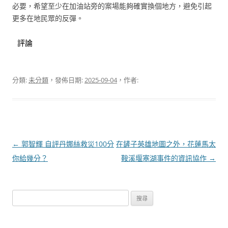
必要，希望至少在加油站旁的案場能夠確實換個地方，避免引起
更多在地民眾的反彈。
評論
分類:
未分類
，發佈日期:
2025-09-04
，作者:
文
←
郭智輝 自評丹娜絲救災100分
在鏟子英雄地圖之外，花蓮馬太
章
你給幾分？
鞍溪堰塞湖事件的資訊協作
→
導
覽
搜
尋
關