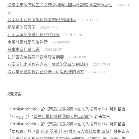
從臺南市政府員工子女非營利幼兒園事件談監視器影像處理
2024-11-
23
台南烏山台灣彌猴保護區的現況與困境
2024-11-22
綠鬣蜥的答客問
2024-11-17
江明宗登記參選民眾黨黨代表
2024-11-10
京華城案就是政治辦案
2024-09-05
日本東京自駕心得
2024-08-27
幼兒園安全議題座談會發言摘要
2024-08-08
八掌溪凱米颱風在台南、嘉義氾濫成災的成因
2024-07-31
從八掌溪溢堤探討台南淹水可以改進的地方
2024-07-26
近期留言
「
Proliantaholic
」於〈
藥局口罩採購地圖加入搜尋功能
〉發佈留言
「
kiang
」於〈
藥局口罩採購地圖加入搜尋功能
〉發佈留言
「
Proliantaholic
」於〈
藥局口罩採購地圖加入搜尋功能
〉發佈留言
「
陳冠霖
」於〈
從 慈濟 認識 社團/財團法人資料檢索 系統
〉發佈留言
「
回應如何處理台南的空污與交通違規問題 | 江明宗 . 政 . 路過
」於