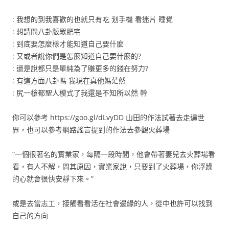
: 我想的到我喜歡的也就只有吃 划手機 看迷片 睡覺
: 想請問八卦版眾肥宅
: 到底要怎麼樣才能知道自己要什麼
: 又或者說你們是怎麼知道自己要什麼的?
: 還是說都只是單純為了賺更多的錢在努力?
: 有這方面八卦嗎 我現在真他媽茫然
: 尻一槍都聖人模式了我還是不知所以然 幹
你可以參考 https://goo.gl/dLvyDD 山田的作法試著去走遍世
界，也可以參考網路謠言提到的作法去參觀火葬場
“一個很著名的實業家，每隔一段時間，他會帶著妻兒去火葬場看
看，有人不解，問其原因，實業家說，只要到了火葬場，你浮躁
的心就會很快安靜下來。”
或是去當志工，接觸看看活在社會邊緣的人，從中也許可以找到
自己的方向