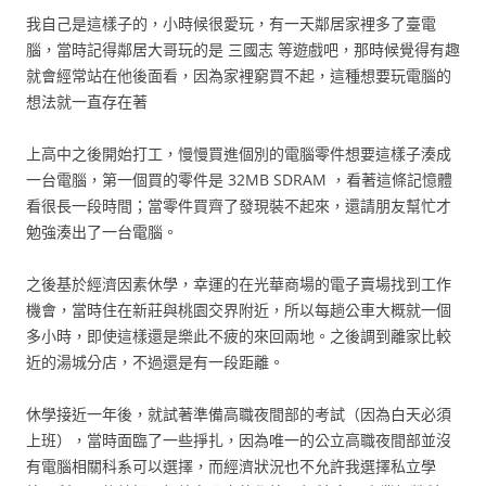
我自己是這樣子的，小時候很愛玩，有一天鄰居家裡多了臺電
腦，當時記得鄰居大哥玩的是 三國志 等遊戲吧，那時候覺得有趣
就會經常站在他後面看，因為家裡窮買不起，這種想要玩電腦的
想法就一直存在著
上高中之後開始打工，慢慢買進個別的電腦零件想要這樣子湊成
一台電腦，第一個買的零件是 32MB SDRAM ，看著這條記憶體
看很長一段時間；當零件買齊了發現裝不起來，還請朋友幫忙才
勉強湊出了一台電腦。
之後基於經濟因素休學，幸運的在光華商場的電子賣場找到工作
機會，當時住在新莊與桃園交界附近，所以每趟公車大概就一個
多小時，即使這樣還是樂此不疲的來回兩地。之後調到離家比較
近的湯城分店，不過還是有一段距離。
休學接近一年後，就試著準備高職夜間部的考試（因為白天必須
上班），當時面臨了一些掙扎，因為唯一的公立高職夜間部並沒
有電腦相關科系可以選擇，而經濟狀況也不允許我選擇私立學