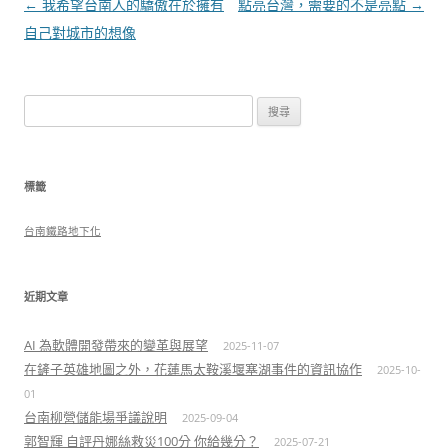
文
←
我希望台南人的驕傲在於擁有
點亮台灣，需要的不是亮點
→
章
自己對城市的想像
導
覽
搜
尋
關
鍵
標籤
字:
台南鐵路地下化
近期文章
AI 為軟體開發帶來的變革與展望
2025-11-07
在鏟子英雄地圖之外，花蓮馬太鞍溪堰塞湖事件的資訊協作
2025-10-
01
台南柳營儲能場爭議說明
2025-09-04
郭智輝 自評丹娜絲救災100分 你給幾分？
2025-07-21