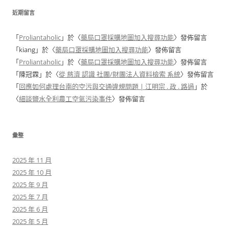
近期留言
「
Proliantaholic
」於〈
藥局口罩採購地圖加入搜尋功能
〉發佈留言
「
kiang
」於〈
藥局口罩採購地圖加入搜尋功能
〉發佈留言
「
Proliantaholic
」於〈
藥局口罩採購地圖加入搜尋功能
〉發佈留言
「
陳冠霖
」於〈
從 慈濟 認識 社團/財團法人資料檢索 系統
〉發佈留言
「
回應如何處理台南的空污與交通違規問題 | 江明宗 . 政 . 路過
」於
〈
細談鹽水全利農工空氣污染事件
〉發佈留言
彙整
2025 年 11 月
2025 年 10 月
2025 年 9 月
2025 年 7 月
2025 年 6 月
2025 年 5 月