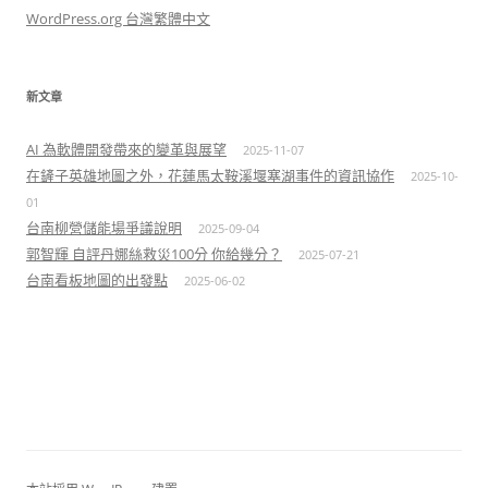
WordPress.org 台灣繁體中文
新文章
AI 為軟體開發帶來的變革與展望
2025-11-07
在鏟子英雄地圖之外，花蓮馬太鞍溪堰塞湖事件的資訊協作
2025-10-
01
台南柳營儲能場爭議說明
2025-09-04
郭智輝 自評丹娜絲救災100分 你給幾分？
2025-07-21
台南看板地圖的出發點
2025-06-02