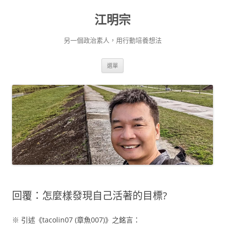
跳
至
江明宗
主
要
內
容
另一個政治素人，用行動培養想法
選單
回覆：怎麼樣發現自己活著的目標?
※ 引述《tacolin07 (章魚007)》之銘言：