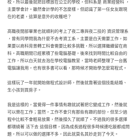
校，所以最後就把目標放在公立的學校，但科系是 商業經營科 ，
主要學會計。雖然會計學的不怎麼樣，但認識了第一任女友跟現
在的老婆，這算是意外的收穫吧？
高職夜間部畢業也就順利的考上了夜二專與夜二技的 資訊管理系
，曾有同學問我為什麼不去考資工系，主要是白天需要工作，如
果要以商科背景轉工科會需要比較多挑戰，所以選擇繼續留在商
科。高職期間已經累積了些電腦基礎，後來找到時間比較自由的
工作，所以白天就去泡在學校電腦教室，當時老師整理了一台舊
電腦讓我用，也有很多書可以看，那時候才開始學怎麼寫程式。
這樣玩了一年就開始做程式設計師，然後就靠著這個技能結婚、
生小孩到買房子。
我是這樣的，當覺得一件事情有趣就試著把它變成工作，然後就
可以樂在工作；當然，工作不會只有那些有趣的部份，但至少過
程中比較不會輕易放棄，然後撐久了就順了。不過我的很多選擇
都環繞著 活下去 這個目標，因為成長過程很多時候連吃飯都成問
題，所以可以做的選擇不多，因此就莫名其妙走到了今天。