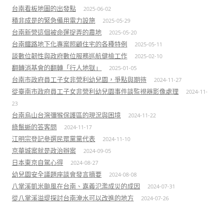
台南看板地圖的出發點
2025-06-02
積非成是的緊急備用電力設施
2025-05-29
台南新營這個被命運捉弄的農地
2025-05-20
台南鐵路地下化專案照顧住宅的各種特例
2025-05-11
談數位韌性與政府數位服務巡航健檢工作
2025-02-10
翻轉消基會的翻轉「行人地獄」
2025-01-05
台南市政府員工子女非營利幼兒園，爭點與期待
2024-11-27
從臺南市政府員工子女非營利幼兒園事件談監視器影像處理
2024-11-
23
台南烏山台灣彌猴保護區的現況與困境
2024-11-22
綠鬣蜥的答客問
2024-11-17
江明宗登記參選民眾黨黨代表
2024-11-10
京華城案就是政治辦案
2024-09-05
日本東京自駕心得
2024-08-27
幼兒園安全議題座談會發言摘要
2024-08-08
八掌溪凱米颱風在台南、嘉義氾濫成災的成因
2024-07-31
從八掌溪溢堤探討台南淹水可以改進的地方
2024-07-26