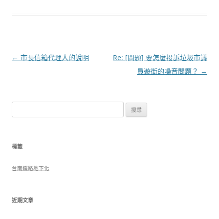
文
←
市長信箱代理人的說明
Re: [問題] 要怎麼投訴垃圾市議
章
員遊街的噪音問題？
→
導
覽
搜
尋
關
鍵
標籤
字:
台南鐵路地下化
近期文章