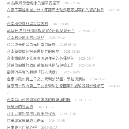
AI 為軟體開發帶來的變革與展望
2025-11-07
在鏟子英雄地圖之外，花蓮馬太鞍溪堰塞湖事件的資訊協作
2025-10-
01
台南柳營儲能場爭議說明
2025-09-04
郭智輝 自評丹娜絲救災100分 你給幾分？
2025-07-21
台南看板地圖的出發點
2025-06-02
積非成是的緊急備用電力設施
2025-05-29
台南新營這個被命運捉弄的農地
2025-05-20
台南鐵路地下化專案照顧住宅的各種特例
2025-05-11
談數位韌性與政府數位服務巡航健檢工作
2025-02-10
翻轉消基會的翻轉「行人地獄」
2025-01-05
台南市政府員工子女非營利幼兒園，爭點與期待
2024-11-27
從臺南市政府員工子女非營利幼兒園事件談監視器影像處理
2024-11-
23
台南烏山台灣彌猴保護區的現況與困境
2024-11-22
綠鬣蜥的答客問
2024-11-17
江明宗登記參選民眾黨黨代表
2024-11-10
京華城案就是政治辦案
2024-09-05
日本東京自駕心得
2024-08-27