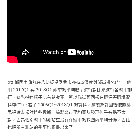
ptt 鄉民字嗨丸在八卦板提到縣市PM2.5濃度與減量排名(*1)，他
用 2017Q1 與 2018Q1 兩季的平均數字進行對比來進行各縣市排
行，總覺得這樣子比有點寂寞，所以我試著同樣在環保署環境資
料庫(*2)下載了 2005Q1~2018Q1 的資料，繪製統計圖後依據鄉
民評論去探討這些數據。繪製縣市平均圖時發現似乎有點不太
對，因為個別縣市的測站並沒有在縣市的範圍內平均分佈，因此
也把所有測站的季平均圖畫出來了。