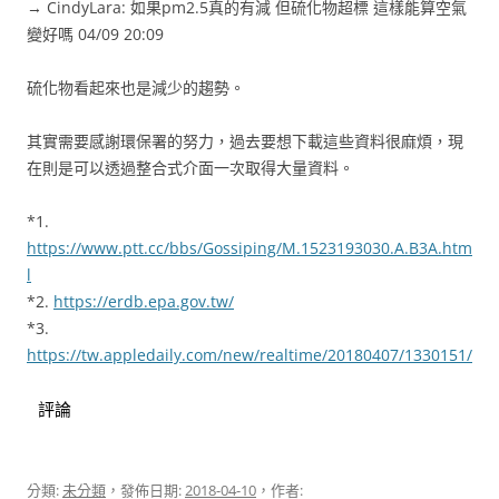
→ CindyLara: 如果pm2.5真的有減 但硫化物超標 這樣能算空氣
變好嗎 04/09 20:09
硫化物看起來也是減少的趨勢。
其實需要感謝環保署的努力，過去要想下載這些資料很麻煩，現
在則是可以透過整合式介面一次取得大量資料。
*1.
https://www.ptt.cc/bbs/Gossiping/M.1523193030.A.B3A.htm
l
*2.
https://erdb.epa.gov.tw/
*3.
https://tw.appledaily.com/new/realtime/20180407/1330151/
評論
分類:
未分類
，發佈日期:
2018-04-10
，作者: