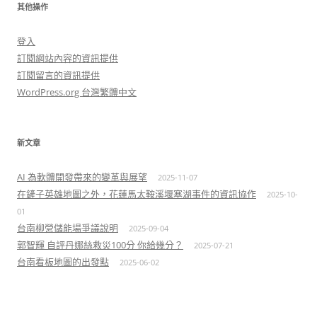
其他操作
登入
訂閱網站內容的資訊提供
訂閱留言的資訊提供
WordPress.org 台灣繁體中文
新文章
AI 為軟體開發帶來的變革與展望
2025-11-07
在鏟子英雄地圖之外，花蓮馬太鞍溪堰塞湖事件的資訊協作
2025-10-
01
台南柳營儲能場爭議說明
2025-09-04
郭智輝 自評丹娜絲救災100分 你給幾分？
2025-07-21
台南看板地圖的出發點
2025-06-02