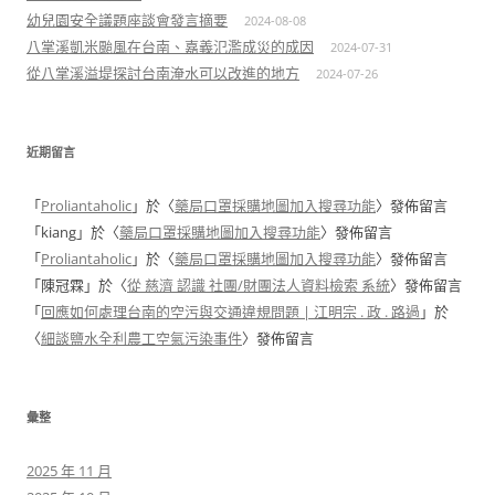
幼兒園安全議題座談會發言摘要
2024-08-08
八掌溪凱米颱風在台南、嘉義氾濫成災的成因
2024-07-31
從八掌溪溢堤探討台南淹水可以改進的地方
2024-07-26
近期留言
「
Proliantaholic
」於〈
藥局口罩採購地圖加入搜尋功能
〉發佈留言
「
kiang
」於〈
藥局口罩採購地圖加入搜尋功能
〉發佈留言
「
Proliantaholic
」於〈
藥局口罩採購地圖加入搜尋功能
〉發佈留言
「
陳冠霖
」於〈
從 慈濟 認識 社團/財團法人資料檢索 系統
〉發佈留言
「
回應如何處理台南的空污與交通違規問題 | 江明宗 . 政 . 路過
」於
〈
細談鹽水全利農工空氣污染事件
〉發佈留言
彙整
2025 年 11 月