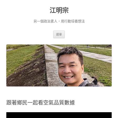
跳
至
江明宗
主
要
內
容
另一個政治素人，用行動培養想法
選單
跟著鄉民一起看空氣品質數據