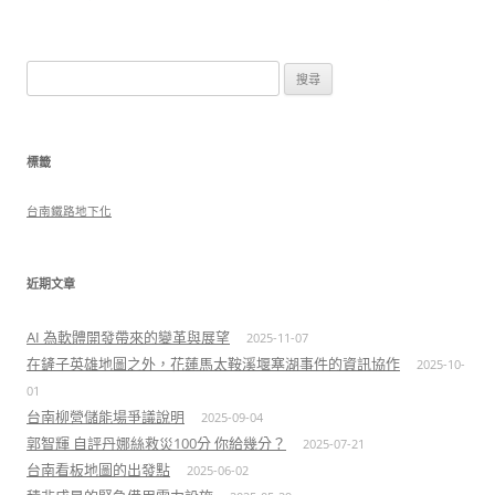
導
覽
搜
尋
關
鍵
標籤
字:
台南鐵路地下化
近期文章
AI 為軟體開發帶來的變革與展望
2025-11-07
在鏟子英雄地圖之外，花蓮馬太鞍溪堰塞湖事件的資訊協作
2025-10-
01
台南柳營儲能場爭議說明
2025-09-04
郭智輝 自評丹娜絲救災100分 你給幾分？
2025-07-21
台南看板地圖的出發點
2025-06-02