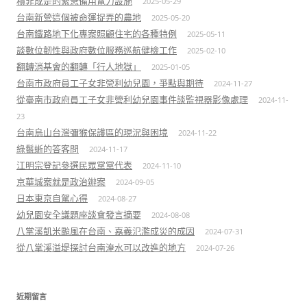
積非成是的緊急備用電力設施
2025-05-29
台南新營這個被命運捉弄的農地
2025-05-20
台南鐵路地下化專案照顧住宅的各種特例
2025-05-11
談數位韌性與政府數位服務巡航健檢工作
2025-02-10
翻轉消基會的翻轉「行人地獄」
2025-01-05
台南市政府員工子女非營利幼兒園，爭點與期待
2024-11-27
從臺南市政府員工子女非營利幼兒園事件談監視器影像處理
2024-11-
23
台南烏山台灣彌猴保護區的現況與困境
2024-11-22
綠鬣蜥的答客問
2024-11-17
江明宗登記參選民眾黨黨代表
2024-11-10
京華城案就是政治辦案
2024-09-05
日本東京自駕心得
2024-08-27
幼兒園安全議題座談會發言摘要
2024-08-08
八掌溪凱米颱風在台南、嘉義氾濫成災的成因
2024-07-31
從八掌溪溢堤探討台南淹水可以改進的地方
2024-07-26
近期留言