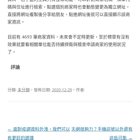
碼與住址進行檢索，點選個別商家時也會動態變更為獨立網址，
直接將網址複製後分享給朋友，點進網址後就可以直接顯示該商
家資訊。
目前有 4693 筆商家資料，未來會不定時更新，至於標章有沒有
效果就要看相關單位能否持續捍衛與稽查申請商家的使用狀況
了。
評論
分類:
未分類
，發佈日期:
2020-12-29
，作者:
←
面對疫調資料外洩，我們可以
天網很夠力？手機訊號以外還有
文
有更好的選擇
這些可能
→
章