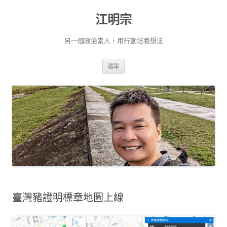
跳
至
主
江明宗
要
內
容
另一個政治素人，用行動培養想法
選單
臺灣豬證明標章地圖上線