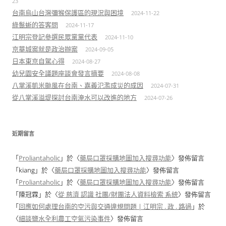
23
台南烏山台灣彌猴保護區的現況與困境
2024-11-22
綠鬣蜥的答客問
2024-11-17
江明宗登記參選民眾黨黨代表
2024-11-10
京華城案就是政治辦案
2024-09-05
日本東京自駕心得
2024-08-27
幼兒園安全議題座談會發言摘要
2024-08-08
八掌溪凱米颱風在台南、嘉義氾濫成災的成因
2024-07-31
從八掌溪溢堤探討台南淹水可以改進的地方
2024-07-26
近期留言
「
Proliantaholic
」於〈
藥局口罩採購地圖加入搜尋功能
〉發佈留言
「
kiang
」於〈
藥局口罩採購地圖加入搜尋功能
〉發佈留言
「
Proliantaholic
」於〈
藥局口罩採購地圖加入搜尋功能
〉發佈留言
「
陳冠霖
」於〈
從 慈濟 認識 社團/財團法人資料檢索 系統
〉發佈留言
「
回應如何處理台南的空污與交通違規問題 | 江明宗 . 政 . 路過
」於
〈
細談鹽水全利農工空氣污染事件
〉發佈留言