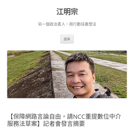
跳
至
江明宗
主
要
內
容
另一個政治素人，用行動培養想法
選單
【保障網路言論自由，請NCC重提數位中介
服務法草案】記者會發言摘要