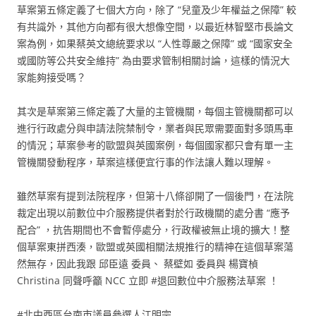
草案第五條定義了七個大方向，除了 “兒童及少年權益之保障” 較
有共識外，其他方向都有很大想像空間，以最近林智堅市長論文
案為例，如果蔡英文總統要求以 “人性尊嚴之保障” 或 “國家安全
或國防等公共安全維持” 為由要求管制相關討論，這樣的情況大
家能夠接受嗎？
其次是草案第三條定義了大量的主管機關，每個主管機關都可以
進行行政處分與申請法院禁制令，業者與民眾需要面對多頭馬車
的情況；草案參考的歐盟與英國案例，每個國家都只會有單一主
管機關發動程序，草案這樣便宜行事的作法讓人難以理解。
雖然草案有提到法院程序，但第十八條卻開了一個後門，在法院
裁定出現以前數位中介服務提供者對於行政機關的處分書 “應予
配合” ，抗告期間也不會暫停處分，行政權被無止境的擴大！整
個草案東拼西湊，歐盟或英國相關法規推行的精神在這個草案蕩
然無存，因此我跟 邱臣遠 委員、 蔡壁如 委員與 楊寶楨
Christina 同聲呼籲 NCC 立即 #退回數位中介服務法草案 ！
#北中西區台南市議員參選人江明宗