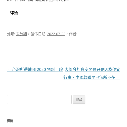
評論
分類:
未分類
，發佈日期:
2022-07-22
，作者:
文
←
台灣所得地圖 2020 資料上線
大部分的資安問題只是因為便宜
章
行事，中國軟體早已無所不在
→
導
覽
搜
尋
關
鍵
標籤
字: