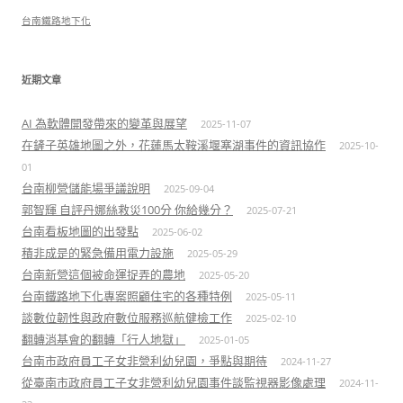
台南鐵路地下化
近期文章
AI 為軟體開發帶來的變革與展望
2025-11-07
在鏟子英雄地圖之外，花蓮馬太鞍溪堰塞湖事件的資訊協作
2025-10-
01
台南柳營儲能場爭議說明
2025-09-04
郭智輝 自評丹娜絲救災100分 你給幾分？
2025-07-21
台南看板地圖的出發點
2025-06-02
積非成是的緊急備用電力設施
2025-05-29
台南新營這個被命運捉弄的農地
2025-05-20
台南鐵路地下化專案照顧住宅的各種特例
2025-05-11
談數位韌性與政府數位服務巡航健檢工作
2025-02-10
翻轉消基會的翻轉「行人地獄」
2025-01-05
台南市政府員工子女非營利幼兒園，爭點與期待
2024-11-27
從臺南市政府員工子女非營利幼兒園事件談監視器影像處理
2024-11-