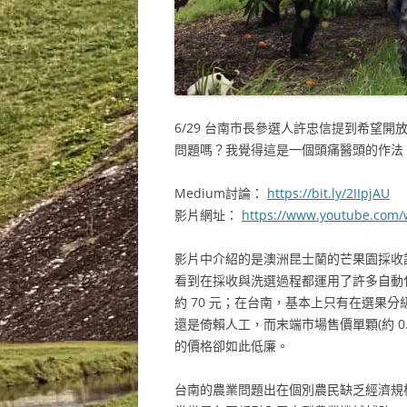
6/29 台南市長參選人許忠信提到希望開
問題嗎？我覺得這是一個頭痛醫頭的作法
Medium討論：
https://bit.ly/2IIpjAU
影片網址：
https://www.youtube.com/
影片中介紹的是澳洲昆士蘭的芒果園採收
看到在採收與洗選過程都運用了許多自動
約 70 元；在台南，基本上只有在選果
還是倚賴人工，而末端市場售價單顆(約 0.
的價格卻如此低廉。
台南的農業問題出在個別農民缺乏經濟規