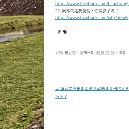
https://www.facebook.com/hsuchung
*2. 同樣的老梗劇情，你看膩了嗎？ –
https://www.facebook.com/why160wh
評論
分類:
未分類
，發佈日期:
2018-07-02
，作者:
文
←
讓台南歷史街區道路容納 4-6 倍的人
章
拆房子
導
覽