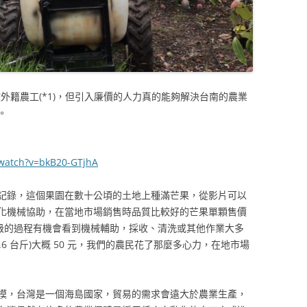
放外籍農工(*1)，但引入廉價的人力真的能夠解決台南的農業
。
watch?v=bkB20-GTjhA
記錄，這個果園在數十公頃的土地上種滿芒果，從影片可以
化機械協助，在當地市場銷售時品質比較好的芒果單顆售價
分級的過程有機會看到機械輔助，採收、清洗或其他作業大多
6 台斤)大概 50 元，我們的農民花了那麼多心力，在地市場
模，台灣是一個海島國家，貿易的需求會遠大於農業生產，