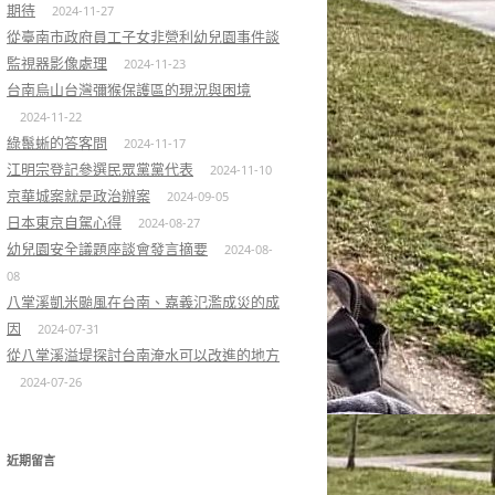
期待
2024-11-27
從臺南市政府員工子女非營利幼兒園事件談
監視器影像處理
2024-11-23
台南烏山台灣彌猴保護區的現況與困境
2024-11-22
綠鬣蜥的答客問
2024-11-17
江明宗登記參選民眾黨黨代表
2024-11-10
京華城案就是政治辦案
2024-09-05
日本東京自駕心得
2024-08-27
幼兒園安全議題座談會發言摘要
2024-08-
08
八掌溪凱米颱風在台南、嘉義氾濫成災的成
因
2024-07-31
從八掌溪溢堤探討台南淹水可以改進的地方
2024-07-26
近期留言