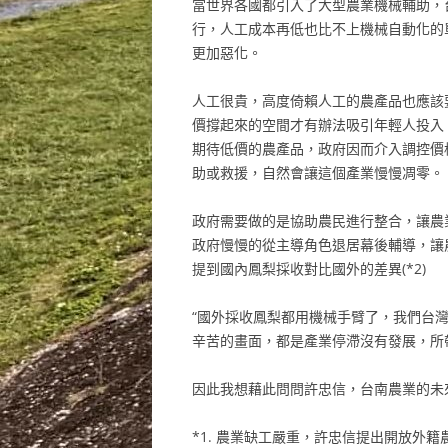
當世界各國都引入了大型農業機械輔助，
行，人工成本再低也比不上機械自動化的
更加惡化。
人工很貴，高度倚賴人工的農產品也應該
價撐起來的空間才有辦法吸引年輕人投入
期待低價的農產品，政府因而介入調控價
助或救援，自然會讓這個產業慢慢凋零。
政府需要做的是協助農民進行整合，讓農
政府慢慢的從主導角色退居幕後輔導，讓
提到國內鳳梨採收對比國外的差異(*2)
“國外採收鳳梨都用機械手臂了，我們台
辛苦的畫面，都是產業停滯沒有發展，所
因此我想藉此問問許忠信，台南農業的未
*1. 農業缺工嚴重，許忠信提出開放外籍