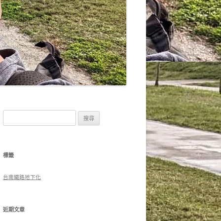
搜
尋
關
鍵
標籤
字:
台南鐵路地下化
近期文章