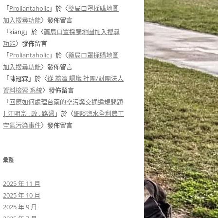
「
Proliantaholic
」於〈
藥局口罩採購地圖
加入搜尋功能
〉發佈留言
「
kiang
」於〈
藥局口罩採購地圖加入搜尋
功能
〉發佈留言
「
Proliantaholic
」於〈
藥局口罩採購地圖
加入搜尋功能
〉發佈留言
「
陳冠霖
」於〈
從 慈濟 認識 社團/財團法人
資料檢索 系統
〉發佈留言
「
回應如何處理台南的空污與交通違規問題
| 江明宗 . 政 . 路過
」於〈
細談鹽水全利農工
空氣污染事件
〉發佈留言
彙整
2025 年 11 月
2025 年 10 月
2025 年 9 月