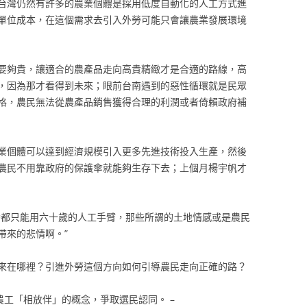
台灣仍然有許多的農業個體是採用低度自動化的人工方式進
單位成本，在這個需求去引入外勞可能只會讓農業發展環境
要夠貴，讓適合的農產品走向高貴精緻才是合適的路線，高
，因為那才看得到未來；眼前台南遇到的惡性循環就是民眾
格，農民無法從農產品銷售獲得合理的利潤或者倚賴政府補
業個體可以達到經濟規模引入更多先進技術投入生產，然後
農民不用靠政府的保護傘就能夠生存下去；上個月楊宇帆才
灣都只能用六十歲的人工手臂，那些所謂的土地情感或是農民
帶來的悲情啊。”
來在哪裡？引進外勞這個方向如何引導農民走向正確的路？
農工「相放伴」的概念，爭取選民認同。 –