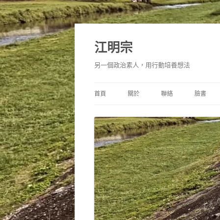
跳
至
主
江明宗
要
內
容
另一個政治素人，用行動培養想法
首頁
關於
聯絡
臉書