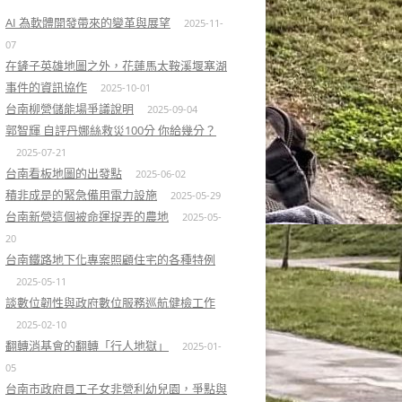
AI 為軟體開發帶來的變革與展望
2025-11-
07
在鏟子英雄地圖之外，花蓮馬太鞍溪堰塞湖
事件的資訊協作
2025-10-01
台南柳營儲能場爭議說明
2025-09-04
郭智輝 自評丹娜絲救災100分 你給幾分？
2025-07-21
台南看板地圖的出發點
2025-06-02
積非成是的緊急備用電力設施
2025-05-29
台南新營這個被命運捉弄的農地
2025-05-
20
台南鐵路地下化專案照顧住宅的各種特例
2025-05-11
談數位韌性與政府數位服務巡航健檢工作
2025-02-10
翻轉消基會的翻轉「行人地獄」
2025-01-
05
台南市政府員工子女非營利幼兒園，爭點與