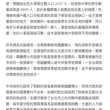
是，問題就出在大潭里在籍人口 2237 人，但長榮大學的學生數
量卻高達 8609 人，加計各種教職人員應該有近萬人的規模，在
傳統依據戶籍人口分配資源的政策下很容易出現缺口，這才是需
要檢討的地方。很現實的一點是這些學生沒有在地的選票，所以
長年以來是最容易被忽略的一群人；事發地點的臺鐵高架橋週
邊，住的人更是屈指可數，這才是路燈為什麼經常不亮的關鍵。
許多網友討論提到，台南剛舉辦完國慶煙火，現在卻對外宣稱沒
有錢把路燈點亮，這樣強烈的對比大部分的人都很難相信。簡單
的說，國慶煙火的錢是不能直接拿來付電費的，電費會被編列在
市府的一般預算中，而國慶煙火是中央競爭型預算，一旦台南拒
絕舉辦國慶煙火，那麼預算就會被其他縣市拿走，並不會保留給
台南使用在其他地方。
中央政府已經有了剩餘的資金能夠舉辦國慶煙火，但地方政府卻
連基本的電費都付不出來，這樣的對比就說明了財政收支劃分法
修改的急迫性。全國可能除了台北市之外的縣市都面臨這個問
題，每年被分配的預算連基本設施維運都很困難，大量的人力卻
需要花費在撰寫各種計劃書來爭取中央各部會的競爭型預算；而