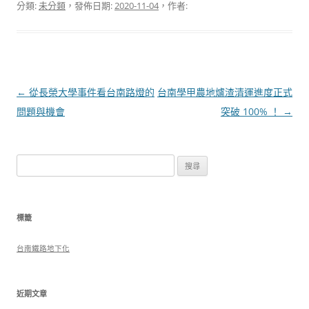
分類:
未分類
，發佈日期:
2020-11-04
，作者:
文
←
從長榮大學事件看台南路燈的
台南學甲農地爐渣清運進度正式
章
問題與機會
突破 100% ！
→
導
覽
搜
尋
關
鍵
標籤
字:
台南鐵路地下化
近期文章