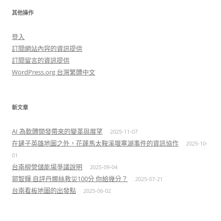
其他操作
登入
訂閱網站內容的資訊提供
訂閱留言的資訊提供
WordPress.org 台灣繁體中文
新文章
AI 為軟體開發帶來的變革與展望
2025-11-07
在鏟子英雄地圖之外，花蓮馬太鞍溪堰塞湖事件的資訊協作
2025-10-
01
台南柳營儲能場爭議說明
2025-09-04
郭智輝 自評丹娜絲救災100分 你給幾分？
2025-07-21
台南看板地圖的出發點
2025-06-02