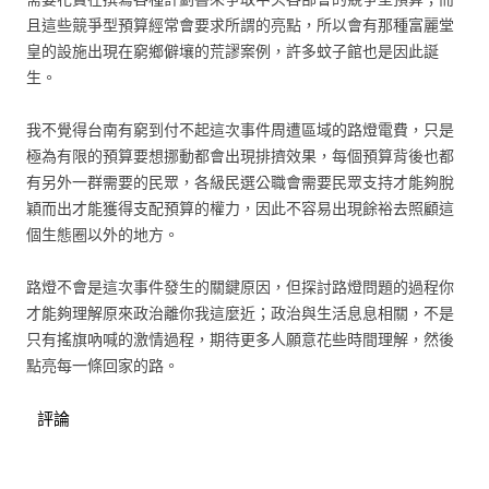
且這些競爭型預算經常會要求所謂的亮點，所以會有那種富麗堂
皇的設施出現在窮鄉僻壤的荒謬案例，許多蚊子館也是因此誕
生。
我不覺得台南有窮到付不起這次事件周遭區域的路燈電費，只是
極為有限的預算要想挪動都會出現排擠效果，每個預算背後也都
有另外一群需要的民眾，各級民選公職會需要民眾支持才能夠脫
穎而出才能獲得支配預算的權力，因此不容易出現餘裕去照顧這
個生態圈以外的地方。
路燈不會是這次事件發生的關鍵原因，但探討路燈問題的過程你
才能夠理解原來政治離你我這麼近；政治與生活息息相關，不是
只有搖旗吶喊的激情過程，期待更多人願意花些時間理解，然後
點亮每一條回家的路。
評論