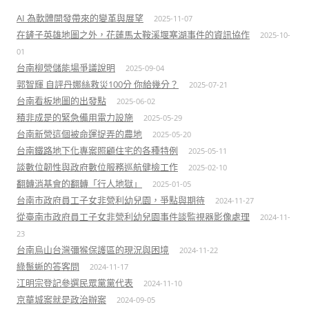
AI 為軟體開發帶來的變革與展望
2025-11-07
在鏟子英雄地圖之外，花蓮馬太鞍溪堰塞湖事件的資訊協作
2025-10-
01
台南柳營儲能場爭議說明
2025-09-04
郭智輝 自評丹娜絲救災100分 你給幾分？
2025-07-21
台南看板地圖的出發點
2025-06-02
積非成是的緊急備用電力設施
2025-05-29
台南新營這個被命運捉弄的農地
2025-05-20
台南鐵路地下化專案照顧住宅的各種特例
2025-05-11
談數位韌性與政府數位服務巡航健檢工作
2025-02-10
翻轉消基會的翻轉「行人地獄」
2025-01-05
台南市政府員工子女非營利幼兒園，爭點與期待
2024-11-27
從臺南市政府員工子女非營利幼兒園事件談監視器影像處理
2024-11-
23
台南烏山台灣彌猴保護區的現況與困境
2024-11-22
綠鬣蜥的答客問
2024-11-17
江明宗登記參選民眾黨黨代表
2024-11-10
京華城案就是政治辦案
2024-09-05