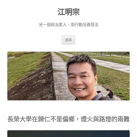
跳
至
江明宗
主
要
內
容
另一個政治素人，用行動培養想法
選單
長榮大學在歸仁不是偏鄉，煙火與路燈的兩難