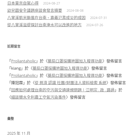
日本東京自駕心得
2024-08-27
幼兒園安全議題座談會發言摘要
2024-08-08
八掌溪凱米颱風在台南、嘉義氾濫成災的成因
2024-07-31
從八掌溪溢堤探討台南淹水可以改進的地方
2024-07-26
近期留言
「
Proliantaholic
」於〈
藥局口罩採購地圖加入搜尋功能
〉發佈留言
「
kiang
」於〈
藥局口罩採購地圖加入搜尋功能
〉發佈留言
「
Proliantaholic
」於〈
藥局口罩採購地圖加入搜尋功能
〉發佈留言
「
陳冠霖
」於〈
從 慈濟 認識 社團/財團法人資料檢索 系統
〉發佈留言
「
回應如何處理台南的空污與交通違規問題 | 江明宗 . 政 . 路過
」於
〈
細談鹽水全利農工空氣污染事件
〉發佈留言
彙整
2025 年 11 月