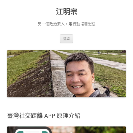
跳
至
江明宗
主
要
內
容
另一個政治素人，用行動培養想法
選單
臺灣社交距離 APP 原理介紹