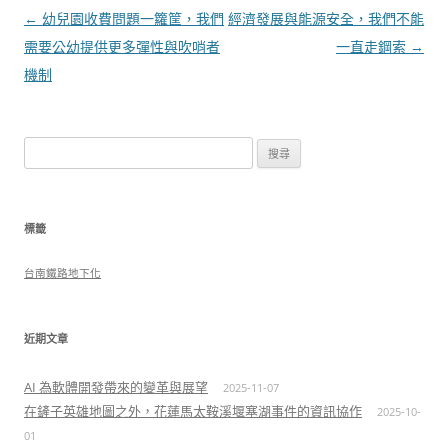
文
←
幼兒園收費問題一籮筐，我們
經濟發展與能源安全，我們不能
章
需要公幼提供更多彈性與吹哨者
一直走鋼索
→
導
機制
覽
搜
尋
關
鍵
標籤
字:
台南鐵路地下化
近期文章
AI 為軟體開發帶來的變革與展望
2025-11-07
在鏟子英雄地圖之外，花蓮馬太鞍溪堰塞湖事件的資訊協作
2025-10-
01