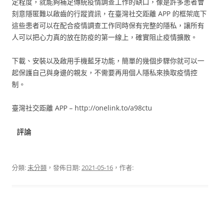
定程度，就能夠補足傳統疫情調查工作的缺口，像是許多患者會
刻意隱匿難以啟齒的行蹤資訊，在臺灣社交距離 APP 的框架底下
這些患者可以在配合疫情調查工作同時保有完整的隱私，讓所有
人可以把心力真的放在防疫的第一線上，確實阻止疫情擴散。
下載、安裝以及啟用手機藍牙功能，簡單的幾個步驟你就可以一
起保護自己與身邊的親友，不需要再用個人隱私來換取疫情控
制。
臺灣社交距離 APP – http://onelink.to/a98ctu
評論
分類:
未分類
，發佈日期:
2021-05-16
，作者: