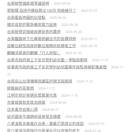
台南柳營儲能場爭議說明
2025-09-04
郭智輝 自評丹娜絲救災100分 你給幾分？
2025-07-21
台南看板地圖的出發點
2025-06-02
積非成是的緊急備用電力設施
2025-05-29
台南新營這個被命運捉弄的農地
2025-05-20
台南鐵路地下化專案照顧住宅的各種特例
2025-05-11
談數位韌性與政府數位服務巡航健檢工作
2025-02-10
翻轉消基會的翻轉「行人地獄」
2025-01-05
台南市政府員工子女非營利幼兒園，爭點與期待
2024-11-27
從臺南市政府員工子女非營利幼兒園事件談監視器影像處理
2024-11-
23
台南烏山台灣彌猴保護區的現況與困境
2024-11-22
綠鬣蜥的答客問
2024-11-17
江明宗登記參選民眾黨黨代表
2024-11-10
京華城案就是政治辦案
2024-09-05
日本東京自駕心得
2024-08-27
幼兒園安全議題座談會發言摘要
2024-08-08
八掌溪凱米颱風在台南、嘉義氾濫成災的成因
2024-07-31
從八掌溪溢堤探討台南淹水可以改進的地方
2024-07-26