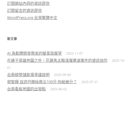
訂閱網站內容的資訊提供
訂閱留言的資訊提供
WordPress.org 台灣繁體中文
新文章
AI 為軟體開發帶來的變革與展望
2025-11-07
在鏟子英雄地圖之外，花蓮馬太鞍溪堰塞湖事件的資訊協作
2025-10-
01
台南柳營儲能場爭議說明
2025-09-04
郭智輝 自評丹娜絲救災100分 你給幾分？
2025-07-21
台南看板地圖的出發點
2025-06-02