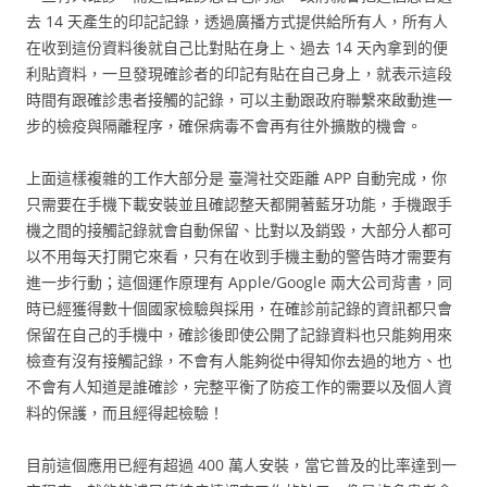
去 14 天產生的印記記錄，透過廣播方式提供給所有人，所有人
在收到這份資料後就自己比對貼在身上、過去 14 天內拿到的便
利貼資料，一旦發現確診者的印記有貼在自己身上，就表示這段
時間有跟確診患者接觸的記錄，可以主動跟政府聯繫來啟動進一
步的檢疫與隔離程序，確保病毒不會再有往外擴散的機會。
上面這樣複雜的工作大部分是 臺灣社交距離 APP 自動完成，你
只需要在手機下載安裝並且確認整天都開著藍牙功能，手機跟手
機之間的接觸記錄就會自動保留、比對以及銷毀，大部分人都可
以不用每天打開它來看，只有在收到手機主動的警告時才需要有
進一步行動；這個運作原理有 Apple/Google 兩大公司背書，同
時已經獲得數十個國家檢驗與採用，在確診前記錄的資訊都只會
保留在自己的手機中，確診後即使公開了記錄資料也只能夠用來
檢查有沒有接觸記錄，不會有人能夠從中得知你去過的地方、也
不會有人知道是誰確診，完整平衡了防疫工作的需要以及個人資
料的保護，而且經得起檢驗！
目前這個應用已經有超過 400 萬人安裝，當它普及的比率達到一