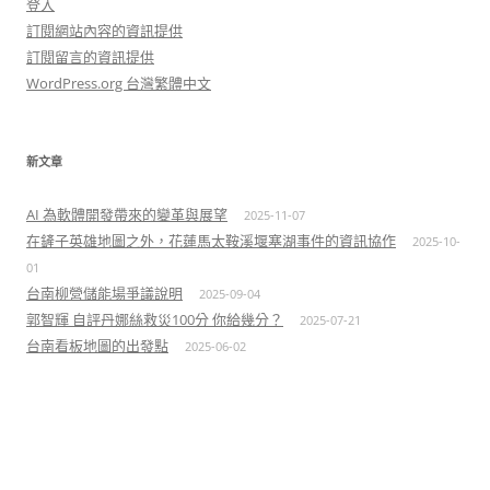
登入
訂閱網站內容的資訊提供
訂閱留言的資訊提供
WordPress.org 台灣繁體中文
新文章
AI 為軟體開發帶來的變革與展望
2025-11-07
在鏟子英雄地圖之外，花蓮馬太鞍溪堰塞湖事件的資訊協作
2025-10-
01
台南柳營儲能場爭議說明
2025-09-04
郭智輝 自評丹娜絲救災100分 你給幾分？
2025-07-21
台南看板地圖的出發點
2025-06-02