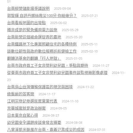
01
台南柳營儲能場爭議說明
2025-09-04
郭智輝 自評丹娜絲救災100分 你給幾分？
2025-07-21
台南看板地圖的出發點
2025-06-02
積非成是的緊急備用電力設施
2025-05-29
台南新營這個被命運捉弄的農地
2025-05-20
台南鐵路地下化專案照顧住宅的各種特例
2025-05-11
談數位韌性與政府數位服務巡航健檢工作
2025-02-10
翻轉消基會的翻轉「行人地獄」
2025-01-05
台南市政府員工子女非營利幼兒園，爭點與期待
2024-11-27
從臺南市政府員工子女非營利幼兒園事件談監視器影像處理
2024-11-
23
台南烏山台灣彌猴保護區的現況與困境
2024-11-22
綠鬣蜥的答客問
2024-11-17
江明宗登記參選民眾黨黨代表
2024-11-10
京華城案就是政治辦案
2024-09-05
日本東京自駕心得
2024-08-27
幼兒園安全議題座談會發言摘要
2024-08-08
八掌溪凱米颱風在台南、嘉義氾濫成災的成因
2024-07-31