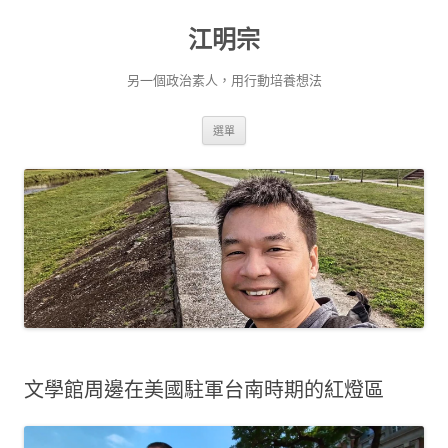
跳
至
江明宗
主
要
內
容
另一個政治素人，用行動培養想法
選單
文學館周邊在美國駐軍台南時期的紅燈區