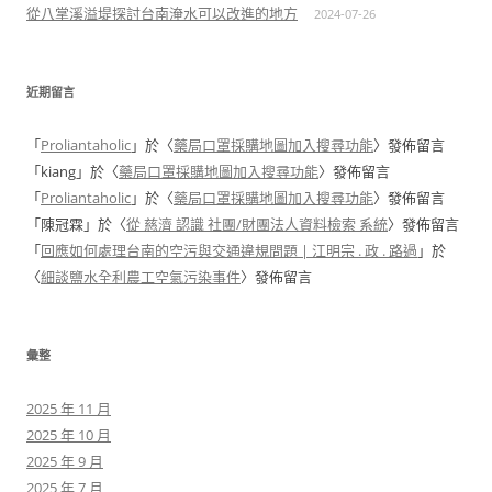
從八掌溪溢堤探討台南淹水可以改進的地方
2024-07-26
近期留言
「
Proliantaholic
」於〈
藥局口罩採購地圖加入搜尋功能
〉發佈留言
「
kiang
」於〈
藥局口罩採購地圖加入搜尋功能
〉發佈留言
「
Proliantaholic
」於〈
藥局口罩採購地圖加入搜尋功能
〉發佈留言
「
陳冠霖
」於〈
從 慈濟 認識 社團/財團法人資料檢索 系統
〉發佈留言
「
回應如何處理台南的空污與交通違規問題 | 江明宗 . 政 . 路過
」於
〈
細談鹽水全利農工空氣污染事件
〉發佈留言
彙整
2025 年 11 月
2025 年 10 月
2025 年 9 月
2025 年 7 月