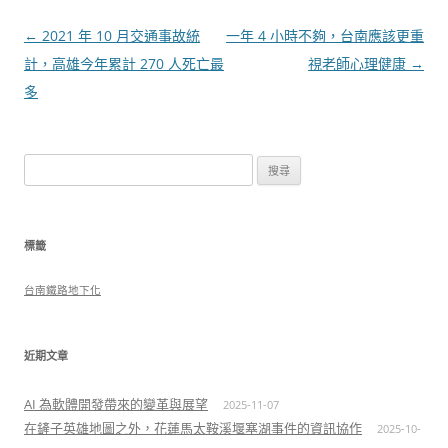
文
←
2021 年 10 月交通事故統
一年 4 小時不夠，台南應該更重
章
計，高雄今年累計 270 人死亡最
視老師心理健康
→
導
多
覽
搜
尋
關
鍵
標籤
字:
台南鐵路地下化
近期文章
AI 為軟體開發帶來的變革與展望
2025-11-07
在鏟子英雄地圖之外，花蓮馬太鞍溪堰塞湖事件的資訊協作
2025-10-