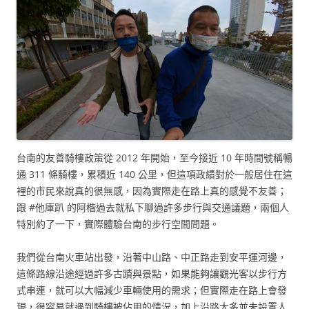
台南的友善騎樓政策從 2012 年開始，至今接近 10 年時間號稱暢
通 311 條騎樓，累積近 140 公里，但這項政績對於一般居住在這
裡的市民來說真的很無感，因為實際走在路上真的感覺不友善；
跟 #他庫趴 的阿楷過去就私下聊過許多步行與交通議題，兩個人
特別約了一下，實際體驗台南的步行空間問題。
我們從台南火車站出發，沿著中山路、中正路走到安平運河邊，
這條路線沿途經過許多古蹟與景點，如果能夠讓觀光客以步行方
式串連，就可以大幅減少車輛使用的需求；但實際走在路上會發
現，很容易就遇到騎樓被佔用的情況，加上沿路大多並未設置人