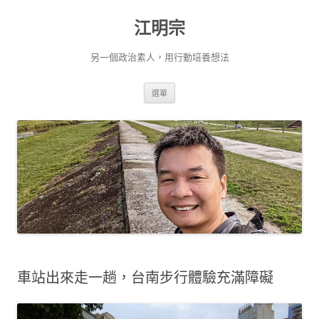
跳
至
江明宗
主
要
內
容
另一個政治素人，用行動培養想法
選單
車站出來走一趟，台南步行體驗充滿障礙