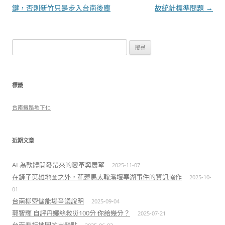
章
鍵，否則新竹只是步入台南後塵
故統計標準問題
→
導
覽
搜
尋
關
鍵
標籤
字:
台南鐵路地下化
近期文章
AI 為軟體開發帶來的變革與展望
2025-11-07
在鏟子英雄地圖之外，花蓮馬太鞍溪堰塞湖事件的資訊協作
2025-10-
01
台南柳營儲能場爭議說明
2025-09-04
郭智輝 自評丹娜絲救災100分 你給幾分？
2025-07-21