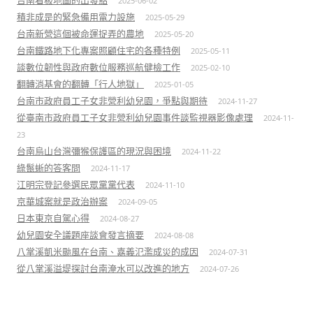
台南看板地圖的出發點
2025-06-02
積非成是的緊急備用電力設施
2025-05-29
台南新營這個被命運捉弄的農地
2025-05-20
台南鐵路地下化專案照顧住宅的各種特例
2025-05-11
談數位韌性與政府數位服務巡航健檢工作
2025-02-10
翻轉消基會的翻轉「行人地獄」
2025-01-05
台南市政府員工子女非營利幼兒園，爭點與期待
2024-11-27
從臺南市政府員工子女非營利幼兒園事件談監視器影像處理
2024-11-
23
台南烏山台灣彌猴保護區的現況與困境
2024-11-22
綠鬣蜥的答客問
2024-11-17
江明宗登記參選民眾黨黨代表
2024-11-10
京華城案就是政治辦案
2024-09-05
日本東京自駕心得
2024-08-27
幼兒園安全議題座談會發言摘要
2024-08-08
八掌溪凱米颱風在台南、嘉義氾濫成災的成因
2024-07-31
從八掌溪溢堤探討台南淹水可以改進的地方
2024-07-26