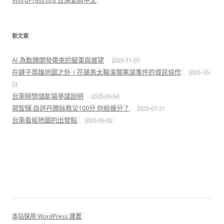
WordPress.org 台灣繁體中文
新文章
AI 為軟體開發帶來的變革與展望
2025-11-07
在鏟子英雄地圖之外，花蓮馬太鞍溪堰塞湖事件的資訊協作
2025-10-
01
台南柳營儲能場爭議說明
2025-09-04
郭智輝 自評丹娜絲救災100分 你給幾分？
2025-07-21
台南看板地圖的出發點
2025-06-02
本站採用 WordPress 建置