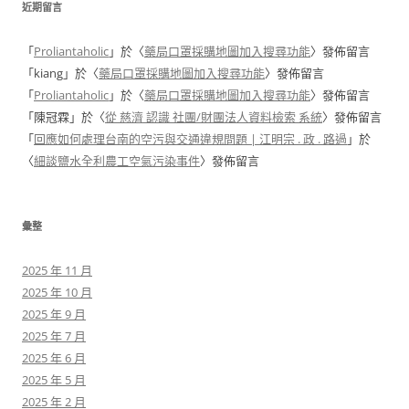
近期留言
「
Proliantaholic
」於〈
藥局口罩採購地圖加入搜尋功能
〉發佈留言
「
kiang
」於〈
藥局口罩採購地圖加入搜尋功能
〉發佈留言
「
Proliantaholic
」於〈
藥局口罩採購地圖加入搜尋功能
〉發佈留言
「
陳冠霖
」於〈
從 慈濟 認識 社團/財團法人資料檢索 系統
〉發佈留言
「
回應如何處理台南的空污與交通違規問題 | 江明宗 . 政 . 路過
」於
〈
細談鹽水全利農工空氣污染事件
〉發佈留言
彙整
2025 年 11 月
2025 年 10 月
2025 年 9 月
2025 年 7 月
2025 年 6 月
2025 年 5 月
2025 年 2 月