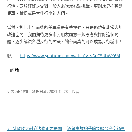
行道，要想好好走完對一般人來說就有點挑戰，更別說是推著嬰
兒車、輪椅或是大件行李的人們。
當然，對比十年前後的差異還是有些提昇，只是仍然有非常大的
改進空間，我們期待更多市民朋友願意一起思考與探討這個問
題，逐步解決各種步行的障礙，讓台南真的可以成為步行城市！
影片 –
https://www.youtube.com/watch?v=sDcC8UhWY6M
評論
分類:
未分類
，發佈日期:
2021-12-28
，作者:
文
←
財政收支劃分法修正才是關
酒駕事故的爭論突顯台灣交通事