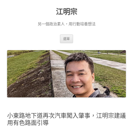
跳
至
江明宗
主
要
內
容
另一個政治素人，用行動培養想法
選單
小東路地下道再次汽車闖入肇事，江明宗建議
用有色路面引導