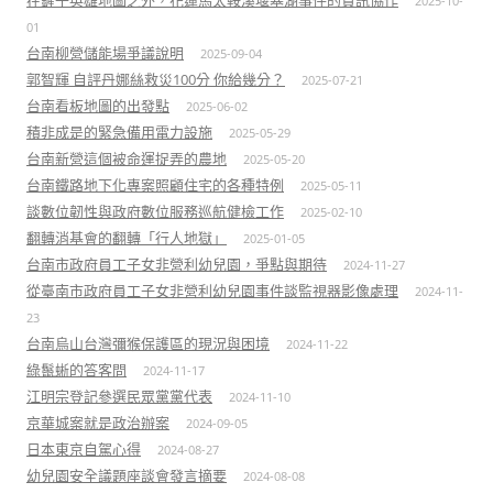
在鏟子英雄地圖之外，花蓮馬太鞍溪堰塞湖事件的資訊協作
2025-10-
01
台南柳營儲能場爭議說明
2025-09-04
郭智輝 自評丹娜絲救災100分 你給幾分？
2025-07-21
台南看板地圖的出發點
2025-06-02
積非成是的緊急備用電力設施
2025-05-29
台南新營這個被命運捉弄的農地
2025-05-20
台南鐵路地下化專案照顧住宅的各種特例
2025-05-11
談數位韌性與政府數位服務巡航健檢工作
2025-02-10
翻轉消基會的翻轉「行人地獄」
2025-01-05
台南市政府員工子女非營利幼兒園，爭點與期待
2024-11-27
從臺南市政府員工子女非營利幼兒園事件談監視器影像處理
2024-11-
23
台南烏山台灣彌猴保護區的現況與困境
2024-11-22
綠鬣蜥的答客問
2024-11-17
江明宗登記參選民眾黨黨代表
2024-11-10
京華城案就是政治辦案
2024-09-05
日本東京自駕心得
2024-08-27
幼兒園安全議題座談會發言摘要
2024-08-08