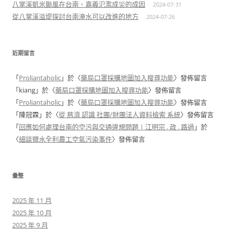
八掌溪凱米颱風在台南、嘉義氾濫成災的成因
2024-07-31
從八掌溪溢堤探討台南淹水可以改進的地方
2024-07-26
近期留言
「
Proliantaholic
」於〈
藥局口罩採購地圖加入搜尋功能
〉發佈留言
「
kiang
」於〈
藥局口罩採購地圖加入搜尋功能
〉發佈留言
「
Proliantaholic
」於〈
藥局口罩採購地圖加入搜尋功能
〉發佈留言
「
陳冠霖
」於〈
從 慈濟 認識 社團/財團法人資料檢索 系統
〉發佈留言
「
回應如何處理台南的空污與交通違規問題 | 江明宗 . 政 . 路過
」於
〈
細談鹽水全利農工空氣污染事件
〉發佈留言
彙整
2025 年 11 月
2025 年 10 月
2025 年 9 月