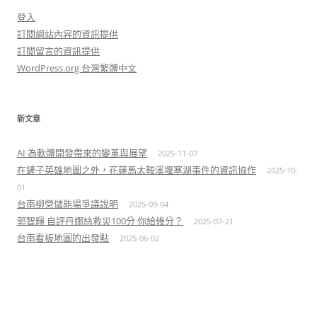
登入
訂閱網站內容的資訊提供
訂閱留言的資訊提供
WordPress.org 台灣繁體中文
新文章
AI 為軟體開發帶來的變革與展望
2025-11-07
在鏟子英雄地圖之外，花蓮馬太鞍溪堰塞湖事件的資訊協作
2025-10-
01
台南柳營儲能場爭議說明
2025-09-04
郭智輝 自評丹娜絲救災100分 你給幾分？
2025-07-21
台南看板地圖的出發點
2025-06-02