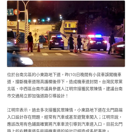
位於台南北區的小東路地下道，昨(10)日晚間有小貨車誤闖機車
道，撞斷機車道限高護欄後停下，造成機車道封閉。台灣民眾黨
北區、中西區台南市議員參選人江明宗接獲民眾陳情，建議台南
市交通局立即加強道路引導設計！
江明宗表示，過去多次接獲民眾陳情，小東路地下道在北門路端
入口設計存在問題，經常有汽車或甚至遊覽車闖入；江明宗說，
應該改用有色鋪面確實將汽車車流引導到汽車道入口，目前北門
路上的右轉車道先銜接機車道的設計已經造成多起事故。