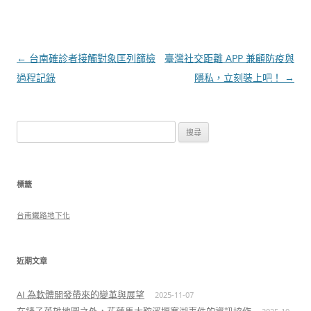
文
←
台南確診者接觸對象匡列篩檢
臺灣社交距離 APP 兼顧防疫與
章
過程記錄
隱私，立刻裝上吧！
→
導
覽
搜
尋
關
鍵
標籤
字:
台南鐵路地下化
近期文章
AI 為軟體開發帶來的變革與展望
2025-11-07