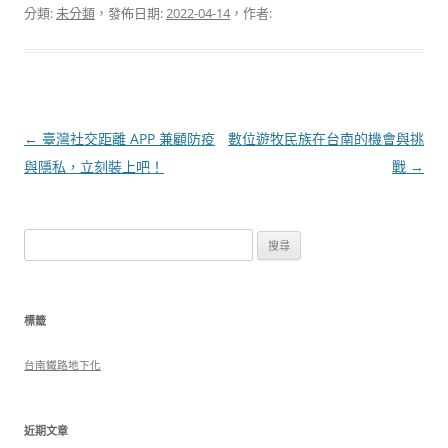
分類:
未分類
，發佈日期:
2022-04-14
，作者:
文
←
臺灣社交距離 APP 兼顧防疫
數位遊牧民族在台南的機會與挑
章
與隱私，立刻裝上吧！
戰
→
導
覽
搜
尋
關
鍵
標籤
字:
台南鐵路地下化
近期文章