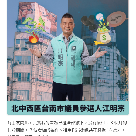
有朋友問起，其實我的看板已經全部撤下，沒有續租； 3 個月的
刊登期間， 3 個看板的製作、租用與吊掛總共花費近 16 萬元，