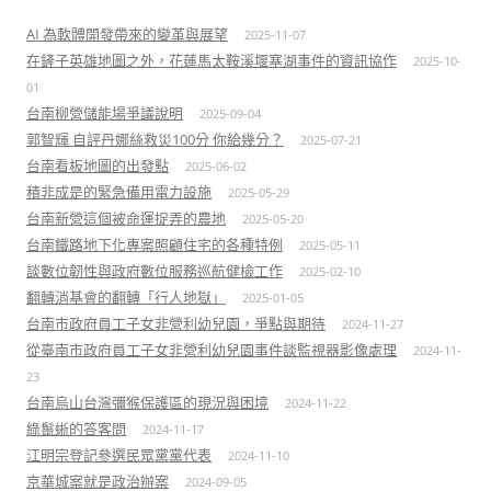
AI 為軟體開發帶來的變革與展望
2025-11-07
在鏟子英雄地圖之外，花蓮馬太鞍溪堰塞湖事件的資訊協作
2025-10-
01
台南柳營儲能場爭議說明
2025-09-04
郭智輝 自評丹娜絲救災100分 你給幾分？
2025-07-21
台南看板地圖的出發點
2025-06-02
積非成是的緊急備用電力設施
2025-05-29
台南新營這個被命運捉弄的農地
2025-05-20
台南鐵路地下化專案照顧住宅的各種特例
2025-05-11
談數位韌性與政府數位服務巡航健檢工作
2025-02-10
翻轉消基會的翻轉「行人地獄」
2025-01-05
台南市政府員工子女非營利幼兒園，爭點與期待
2024-11-27
從臺南市政府員工子女非營利幼兒園事件談監視器影像處理
2024-11-
23
台南烏山台灣彌猴保護區的現況與困境
2024-11-22
綠鬣蜥的答客問
2024-11-17
江明宗登記參選民眾黨黨代表
2024-11-10
京華城案就是政治辦案
2024-09-05