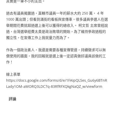
其實是一筆不小的支出。
過去有議員揭露過，直轄市議員一年的薪水大約 250 萬， 4 年
1000 萬出頭；但看到滿街的看板與宣傳車，很多議員參選人在選
舉期間花費就超過選上後可以獲得的總收入。 柯文哲 主席曾經說
過，台灣選舉經費太貴是政治敗壞的開始，為了維持參政過程的
獨立性，在宣傳工作上我就量力而為了。
作為一個政治素人，我還是需要各種宣傳管道，持續徵求可以無
償使用的牆面，我的回報就是選上後一定認真做好議員該做的工
作！
線上表單
https://docs.google.com/forms/d/e/1FAIpQLSes_Gu6y6BTnR
Lady1OM-aMORQ3LDC7q-83RfRFXQkgNaQZ_w/viewform
評論