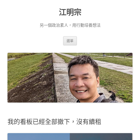
跳
至
江明宗
主
要
內
容
另一個政治素人，用行動培養想法
選單
我的看板已經全部撤下，沒有續租