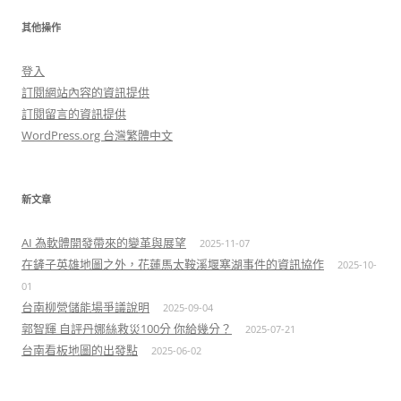
其他操作
登入
訂閱網站內容的資訊提供
訂閱留言的資訊提供
WordPress.org 台灣繁體中文
新文章
AI 為軟體開發帶來的變革與展望
2025-11-07
在鏟子英雄地圖之外，花蓮馬太鞍溪堰塞湖事件的資訊協作
2025-10-
01
台南柳營儲能場爭議說明
2025-09-04
郭智輝 自評丹娜絲救災100分 你給幾分？
2025-07-21
台南看板地圖的出發點
2025-06-02