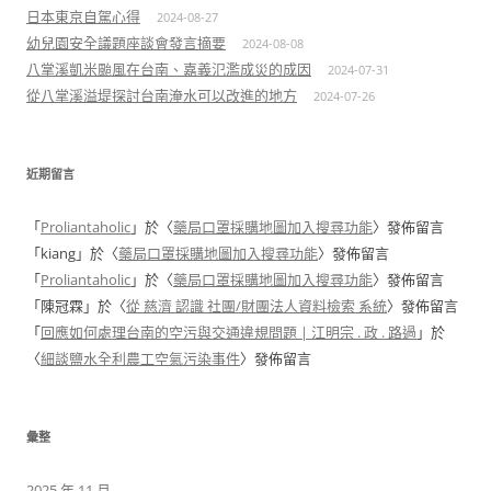
日本東京自駕心得
2024-08-27
幼兒園安全議題座談會發言摘要
2024-08-08
八掌溪凱米颱風在台南、嘉義氾濫成災的成因
2024-07-31
從八掌溪溢堤探討台南淹水可以改進的地方
2024-07-26
近期留言
「
Proliantaholic
」於〈
藥局口罩採購地圖加入搜尋功能
〉發佈留言
「
kiang
」於〈
藥局口罩採購地圖加入搜尋功能
〉發佈留言
「
Proliantaholic
」於〈
藥局口罩採購地圖加入搜尋功能
〉發佈留言
「
陳冠霖
」於〈
從 慈濟 認識 社團/財團法人資料檢索 系統
〉發佈留言
「
回應如何處理台南的空污與交通違規問題 | 江明宗 . 政 . 路過
」於
〈
細談鹽水全利農工空氣污染事件
〉發佈留言
彙整
2025 年 11 月